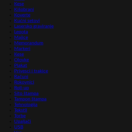
Kese
Kišobrani
Koverte
Kućni setovi
Lasersko graviranje
Lepota
Majice
Memorandum
Markeri
Kese
Olovke
Plakat
Privesci i trakice
Računi
Rokovnici
Roll-up
Sito štampa
Tampon štampa
Tehnologija
Tekstil
Torbe
Upaljači
USB