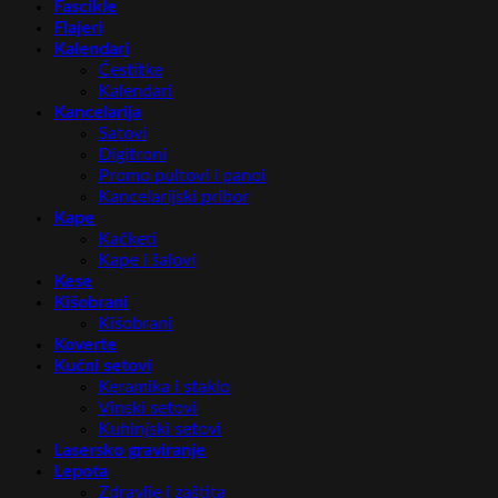
Fascikle
Flajeri
Kalendari
Čestitke
Kalendari
Kancelarija
Satovi
Digitroni
Promo pultovi i panoi
Kancelarijski pribor
Kape
Kačketi
Kape i šalovi
Kese
Kišobrani
Kišobrani
Koverte
Kućni setovi
Keramika i staklo
Vinski setovi
Kuhinjski setovi
Lasersko graviranje
Lepota
Zdravlje i zaštita