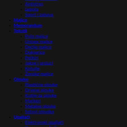
Antistres
Lepota
Sport i zabava
Majice
Memorandum
Tekstil
Polo majice
Unisex majice
Dečije majice
Dukserice
Peškiri
Jakne i prsluci
Košulje
Ženske majice
Olovke
Plastične olovke
Drvene olovke
Kutije za olovke
Markeri
Metalne olovke
Setovi olovaka
Upaljači
Elektronski upaljači