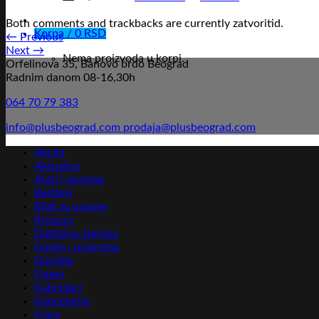
Both comments and trackbacks are currently zatvoritid.
Korpa /
0
RSD
←
Previous
Next
→
Nema proizvoda u korpi.
Orfelinova 35, Banovo brdo Beograd
Radnim danom 08-16,30h
064 70 79 383
info@plusbeograd.com
prodaja@plusbeograd.com
Akcija
Aktuelno
Alati i oprema
Bedževi
Blok za pisanje
Brošure
Digitalna štampa
Dizajn i priprema
Fascikle
Flajeri
Kalendari
Kancelarija
Kape