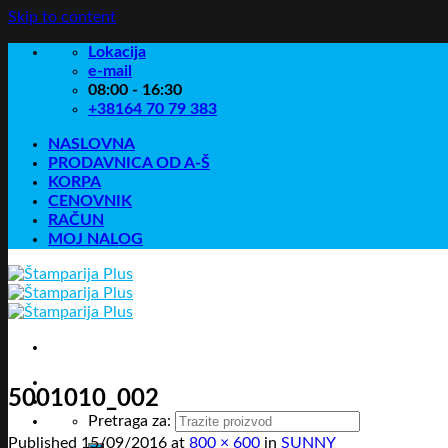
Skip to content
Lokacija
e-mail
08:00 - 16:30
+38164 70 79 383
NASLOVNA
PRODAVNICA OD A-Š
KORPA
CENOVNIK
RAČUN
MOJ NALOG
5001010_002
Pretraga za:
Published
15/09/2016
at
800 × 600
in
SUNNY