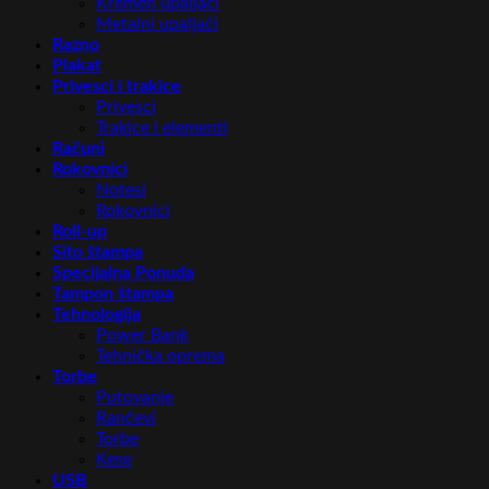
Kremen upaljači
Metalni upaljači
Razno
Plakat
Privesci i trakice
Privesci
Trakice i elementi
Računi
Rokovnici
Notesi
Rokovnici
Roll-up
Sito štampa
Specijalna Ponuda
Tampon štampa
Tehnologija
Power Bank
Tehnička oprema
Torbe
Putovanje
Rančevi
Torbe
Kese
USB