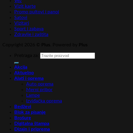
Vez
Vizit karte
Promo pultovi i panoi
Satovi
Vizitari
Sport i zabava
Zdravlje i zaštita
Copyright 2026 ©
Plus
. Powered by
Plus
Pretraga za:
Akcija
Aktuelno
Alati i oprema
Auto oprema
Merni pribor
Lampe
Izviđačka oprema
Bedževi
Blok za pisanje
Brošure
Digitalna štampa
Dizajn i priprema