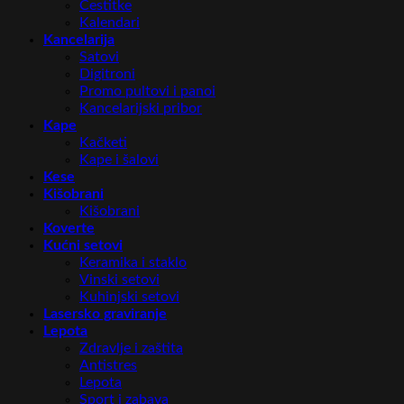
Čestitke
Kalendari
Kancelarija
Satovi
Digitroni
Promo pultovi i panoi
Kancelarijski pribor
Kape
Kačketi
Kape i šalovi
Kese
Kišobrani
Kišobrani
Koverte
Kućni setovi
Keramika i staklo
Vinski setovi
Kuhinjski setovi
Lasersko graviranje
Lepota
Zdravlje i zaštita
Antistres
Lepota
Sport i zabava