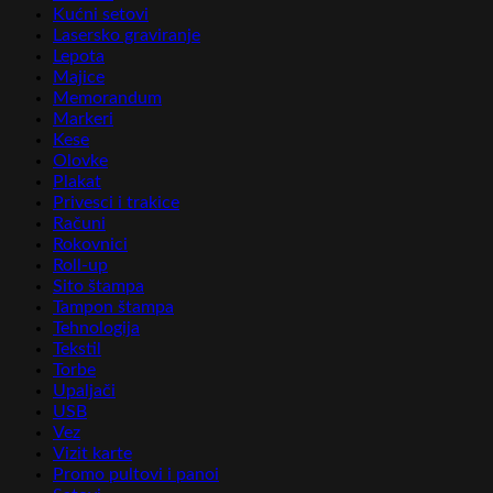
Kućni setovi
Lasersko graviranje
Lepota
Majice
Memorandum
Markeri
Kese
Olovke
Plakat
Privesci i trakice
Računi
Rokovnici
Roll-up
Sito štampa
Tampon štampa
Tehnologija
Tekstil
Torbe
Upaljači
USB
Vez
Vizit karte
Promo pultovi i panoi