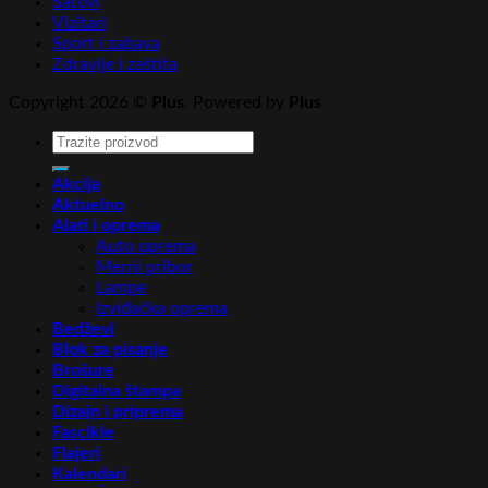
Satovi
Vizitari
Sport i zabava
Zdravlje i zaštita
Copyright 2026 ©
Plus
. Powered by
Plus
Pretraga
za:
Akcija
Aktuelno
Alati i oprema
Auto oprema
Merni pribor
Lampe
Izviđačka oprema
Bedževi
Blok za pisanje
Brošure
Digitalna štampa
Dizajn i priprema
Fascikle
Flajeri
Kalendari