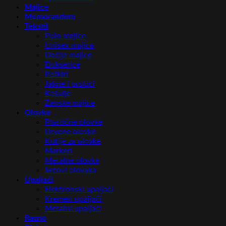
Majice
Memorandum
Tekstil
Polo majice
Unisex majice
Dečije majice
Dukserice
Peškiri
Jakne i prsluci
Košulje
Ženske majice
Olovke
Plastične olovke
Drvene olovke
Kutije za olovke
Markeri
Metalne olovke
Setovi olovaka
Upaljači
Elektronski upaljači
Kremen upaljači
Metalni upaljači
Razno