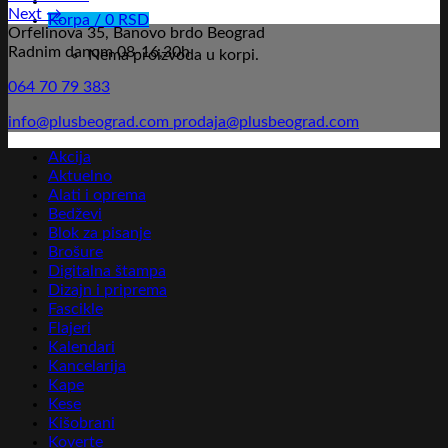
Next
→
Korpa /
0
RSD
Orfelinova 35, Banovo brdo Beograd
Radnim danom 08-16,30h
Nema proizvoda u korpi.
064 70 79 383
info@plusbeograd.com
prodaja@plusbeograd.com
Akcija
Aktuelno
Alati i oprema
Bedževi
Blok za pisanje
Brošure
Digitalna štampa
Dizajn i priprema
Fascikle
Flajeri
Kalendari
Kancelarija
Kape
Kese
Kišobrani
Koverte