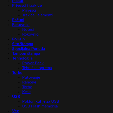
Plakat
Privesci i trakice
Privesci
Trakice i elementi
Računi
Rokovnici
Notesi
Rokovnici
Roll-up
Sito štampa
Specijalna Ponuda
Tampon štampa
Tehnologija
Power Bank
Tehnička oprema
Torbe
Putovanje
Rančevi
Torbe
Kese
USB
Poklon kutije za USB
USB Flash memorija
Vez