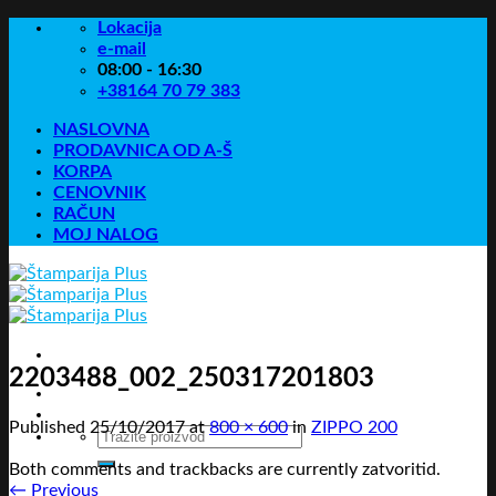
Skip
Lokacija
to
e-mail
content
08:00 - 16:30
+38164 70 79 383
NASLOVNA
PRODAVNICA OD A-Š
KORPA
CENOVNIK
RAČUN
MOJ NALOG
2203488_002_250317201803
Published
25/10/2017
at
800 × 600
in
ZIPPO 200
Pretraga
za:
Both comments and trackbacks are currently zatvoritid.
←
Previous