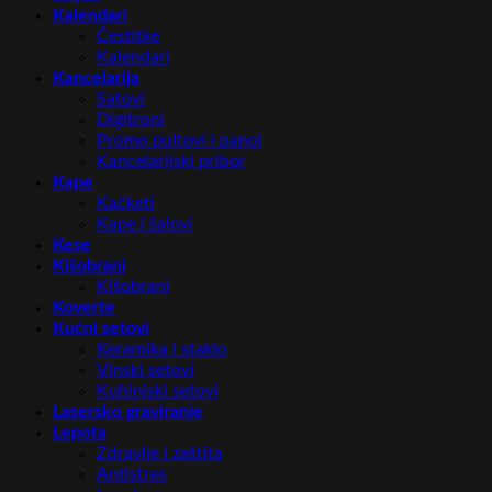
Kalendari
Čestitke
Kalendari
Kancelarija
Satovi
Digitroni
Promo pultovi i panoi
Kancelarijski pribor
Kape
Kačketi
Kape i šalovi
Kese
Kišobrani
Kišobrani
Koverte
Kućni setovi
Keramika i staklo
Vinski setovi
Kuhinjski setovi
Lasersko graviranje
Lepota
Zdravlje i zaštita
Antistres