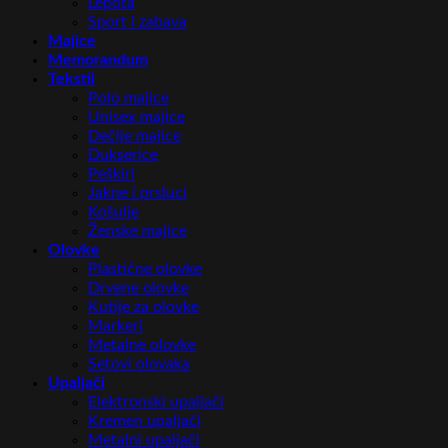
Lepota
Sport i zabava
Majice
Memorandum
Tekstil
Polo majice
Unisex majice
Dečije majice
Dukserice
Peškiri
Jakne i prsluci
Košulje
Ženske majice
Olovke
Plastične olovke
Drvene olovke
Kutije za olovke
Markeri
Metalne olovke
Setovi olovaka
Upaljači
Elektronski upaljači
Kremen upaljači
Metalni upaljači