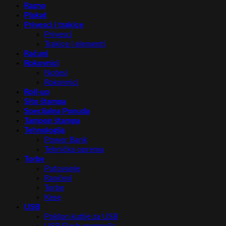
Razno
Plakat
Privesci i trakice
Privesci
Trakice i elementi
Računi
Rokovnici
Notesi
Rokovnici
Roll-up
Sito štampa
Specijalna Ponuda
Tampon štampa
Tehnologija
Power Bank
Tehnička oprema
Torbe
Putovanje
Rančevi
Torbe
Kese
USB
Poklon kutije za USB
USB Flash memorija