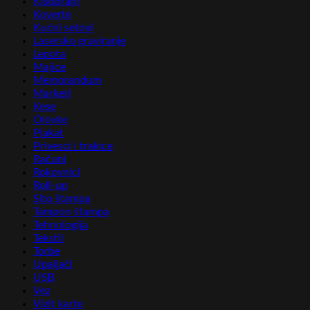
Kišobrani
Koverte
Kućni setovi
Lasersko graviranje
Lepota
Majice
Memorandum
Markeri
Kese
Olovke
Plakat
Privesci i trakice
Računi
Rokovnici
Roll-up
Sito štampa
Tampon štampa
Tehnologija
Tekstil
Torbe
Upaljači
USB
Vez
Vizit karte