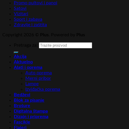
Promo pultovi i panoi
Satovi
Vizitari
Sport i zabava
Zdravlje i zaštita
Copyright 2026 ©
Plus
. Powered by
Plus
Pretraga za:
Akcija
Aktuelno
Alati i oprema
Auto oprema
Merni pribor
Lampe
Izviđačka oprema
Bedževi
Blok za pisanje
Brošure
Digitalna štampa
Dizajn i priprema
Fascikle
Flajeri