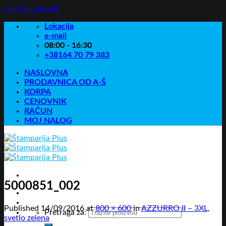
Skip to content
Lokacija
e-mail
08:00 - 16:30
+38164 70 79 383
NASLOVNA
PRODAVNICA OD A-Š
KORPA
CENOVNIK
RAČUN
MOJ NALOG
5000851_002
Published
14/09/2016
at
800 × 600
in
AZZURRO II – 3XL,
Pretraga za:
svetlo zelena