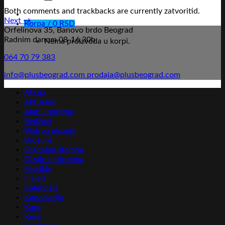
Both comments and trackbacks are currently zatvoritid.
Next
→
Korpa /
0
RSD
Orfelinova 35, Banovo brdo Beograd
Radnim danom 08-16,30h
Nema proizvoda u korpi.
064 70 79 383
info@plusbeograd.com
prodaja@plusbeograd.com
Akcija
Aktuelno
Alati i oprema
Bedževi
Blok za pisanje
Brošure
Digitalna štampa
Dizajn i priprema
Fascikle
Flajeri
Kalendari
Kancelarija
Kape
Kese