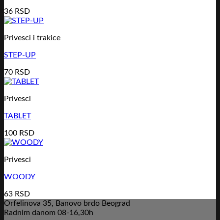
36
RSD
Privesci i trakice
STEP-UP
70
RSD
Privesci
TABLET
100
RSD
Privesci
WOODY
63
RSD
Orfelinova 35, Banovo brdo Beograd
Radnim danom 08-16,30h