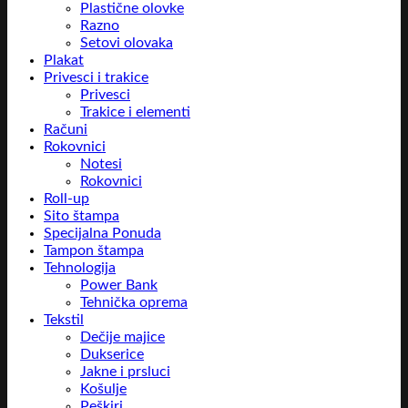
Plastične olovke
Razno
Setovi olovaka
Plakat
Privesci i trakice
Privesci
Trakice i elementi
Računi
Rokovnici
Notesi
Rokovnici
Roll-up
Sito štampa
Specijalna Ponuda
Tampon štampa
Tehnologija
Power Bank
Tehnička oprema
Tekstil
Dečije majice
Dukserice
Jakne i prsluci
Košulje
Peškiri