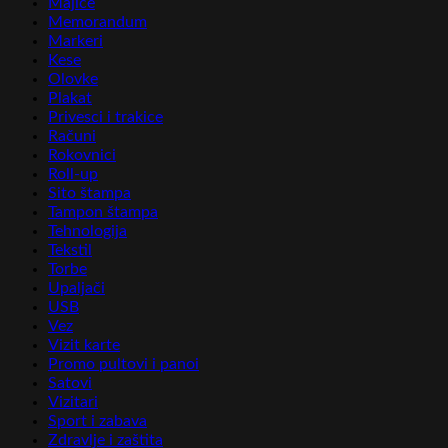
Majice
Memorandum
Markeri
Kese
Olovke
Plakat
Privesci i trakice
Računi
Rokovnici
Roll-up
Sito štampa
Tampon štampa
Tehnologija
Tekstil
Torbe
Upaljači
USB
Vez
Vizit karte
Promo pultovi i panoi
Satovi
Vizitari
Sport i zabava
Zdravlje i zaštita