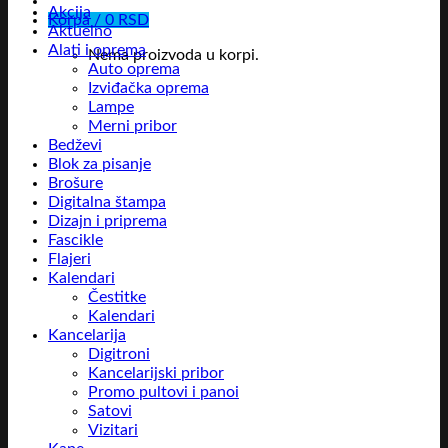
Akcija
Korpa /
0
RSD
Aktuelno
Alati i oprema
Nema proizvoda u korpi.
Auto oprema
Izviđačka oprema
Lampe
Merni pribor
Bedževi
Blok za pisanje
Brošure
Digitalna štampa
Dizajn i priprema
Fascikle
Flajeri
Kalendari
Čestitke
Kalendari
Kancelarija
Digitroni
Kancelarijski pribor
Promo pultovi i panoi
Satovi
Vizitari