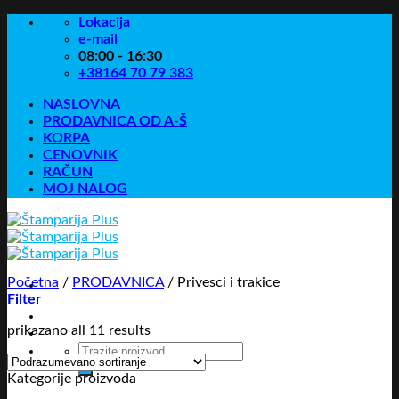
Skip
Lokacija
to
e-mail
content
08:00 - 16:30
+38164 70 79 383
NASLOVNA
PRODAVNICA OD A-Š
KORPA
CENOVNIK
RAČUN
MOJ NALOG
Početna
/
PRODAVNICA
/
Privesci i trakice
Filter
prikazano all 11 results
Pretraga
za:
Kategorije proizvoda