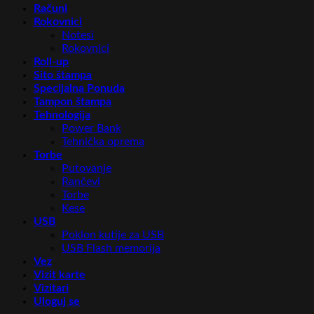
Računi
Rokovnici
Notesi
Rokovnici
Roll-up
Sito štampa
Specijalna Ponuda
Tampon štampa
Tehnologija
Power Bank
Tehnička oprema
Torbe
Putovanje
Rančevi
Torbe
Kese
USB
Poklon kutije za USB
USB Flash memorija
Vez
Vizit karte
Vizitari
Uloguj se