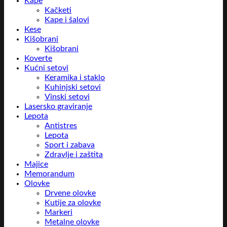
Kape
Kačketi
Kape i šalovi
Kese
Kišobrani
Kišobrani
Koverte
Kućni setovi
Keramika i staklo
Kuhinjski setovi
Vinski setovi
Lasersko graviranje
Lepota
Antistres
Lepota
Sport i zabava
Zdravlje i zaštita
Majice
Memorandum
Olovke
Drvene olovke
Kutije za olovke
Markeri
Metalne olovke