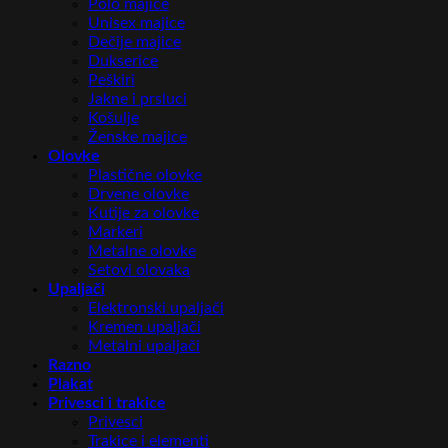
Polo majice
Unisex majice
Dečije majice
Dukserice
Peškiri
Jakne i prsluci
Košulje
Ženske majice
Olovke
Plastične olovke
Drvene olovke
Kutije za olovke
Markeri
Metalne olovke
Setovi olovaka
Upaljači
Elektronski upaljači
Kremen upaljači
Metalni upaljači
Razno
Plakat
Privesci i trakice
Privesci
Trakice i elementi