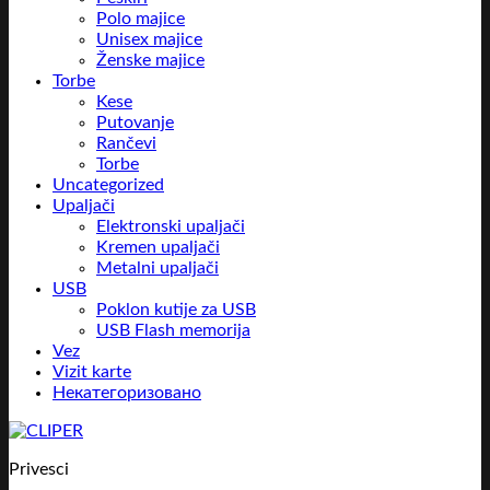
Polo majice
Unisex majice
Ženske majice
Torbe
Kese
Putovanje
Rančevi
Torbe
Uncategorized
Upaljači
Elektronski upaljači
Kremen upaljači
Metalni upaljači
USB
Poklon kutije za USB
USB Flash memorija
Vez
Vizit karte
Некатегоризовано
Privesci