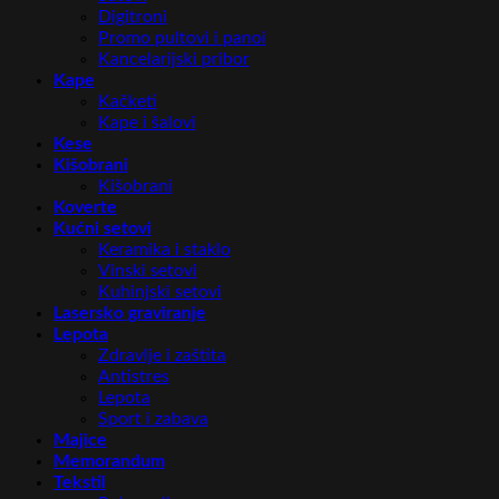
Digitroni
Promo pultovi i panoi
Kancelarijski pribor
Kape
Kačketi
Kape i šalovi
Kese
Kišobrani
Kišobrani
Koverte
Kućni setovi
Keramika i staklo
Vinski setovi
Kuhinjski setovi
Lasersko graviranje
Lepota
Zdravlje i zaštita
Antistres
Lepota
Sport i zabava
Majice
Memorandum
Tekstil