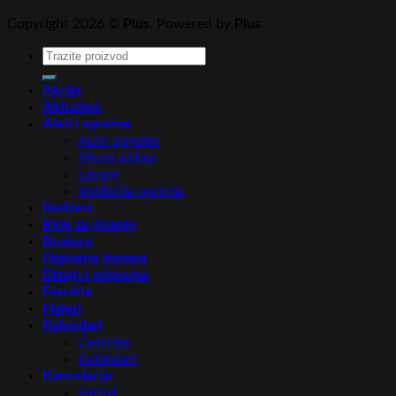
Copyright 2026 ©
Plus
. Powered by
Plus
Pretraga
za:
Akcija
Aktuelno
Alati i oprema
Auto oprema
Merni pribor
Lampe
Izviđačka oprema
Bedževi
Blok za pisanje
Brošure
Digitalna štampa
Dizajn i priprema
Fascikle
Flajeri
Kalendari
Čestitke
Kalendari
Kancelarija
Satovi