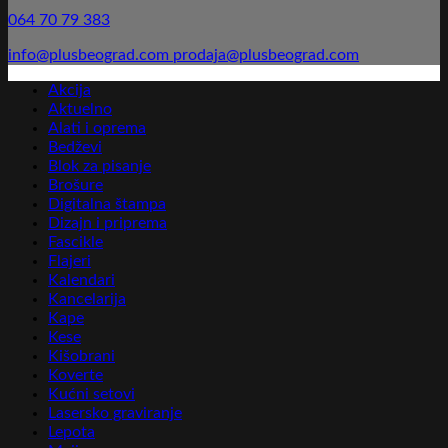
064 70 79 383
info@plusbeograd.com
prodaja@plusbeograd.com
Akcija
Aktuelno
Alati i oprema
Bedževi
Blok za pisanje
Brošure
Digitalna štampa
Dizajn i priprema
Fascikle
Flajeri
Kalendari
Kancelarija
Kape
Kese
Kišobrani
Koverte
Kućni setovi
Lasersko graviranje
Lepota