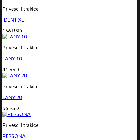
Privesci i trakice
IDENT XL
156
RSD
Privesci i trakice
LANY 10
41
RSD
Privesci i trakice
LANY 20
56
RSD
Privesci i trakice
PERSONA