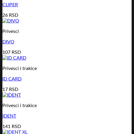
CLIPER
26
RSD
Privesci
DIVO
107
RSD
Privesci i trakice
ID CARD
17
RSD
Privesci i trakice
IDENT
141
RSD