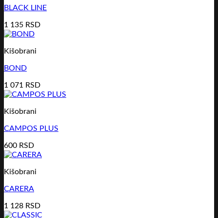
BLACK LINE
1 135
RSD
Kišobrani
BOND
1 071
RSD
Kišobrani
CAMPOS PLUS
600
RSD
Kišobrani
CARERA
1 128
RSD