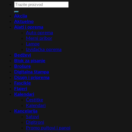
Pretraga
za:
Akcija
Aktuelno
Alati i oprema
Auto oprema
Merni pribor
Lampe
Izviđačka oprema
Bedževi
Blok za pisanje
Brošure
Digitalna štampa
Dizajn i priprema
Fascikle
Flajeri
Kalendari
Čestitke
Kalendari
Kancelarija
Satovi
Digitroni
Promo pultovi i panoi