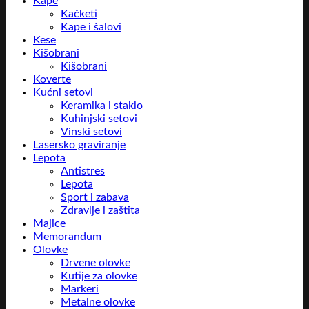
Kape
Kačketi
Kape i šalovi
Kese
Kišobrani
Kišobrani
Koverte
Kućni setovi
Keramika i staklo
Kuhinjski setovi
Vinski setovi
Lasersko graviranje
Lepota
Antistres
Lepota
Sport i zabava
Zdravlje i zaštita
Majice
Memorandum
Olovke
Drvene olovke
Kutije za olovke
Markeri
Metalne olovke