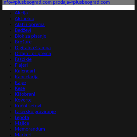
info@plusbeograd.com
prodaja@plusbeograd.com
Akcija
Aktuelno
Alati i oprema
Bedževi
Blok za pisanje
Brošure
Digitalna štampa
Dizajn i priprema
Fascikle
Flajeri
Kalendari
Kancelarija
Kape
Kese
Kišobrani
Koverte
Kućni setovi
Lasersko graviranje
Lepota
Majice
Memorandum
Markeri