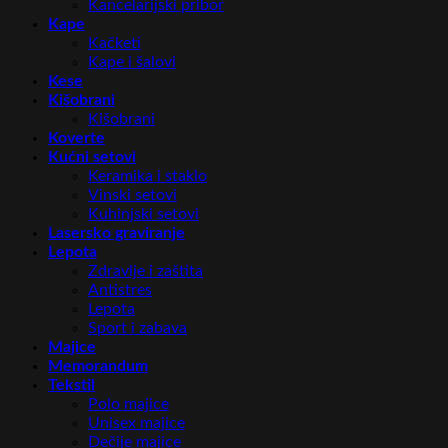
Kancelarijski pribor
Kape
Kačketi
Kape i šalovi
Kese
Kišobrani
Kišobrani
Koverte
Kućni setovi
Keramika i staklo
Vinski setovi
Kuhinjski setovi
Lasersko graviranje
Lepota
Zdravlje i zaštita
Antistres
Lepota
Sport i zabava
Majice
Memorandum
Tekstil
Polo majice
Unisex majice
Dečije majice