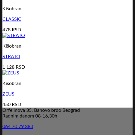
Kišobrani
CLASSIC
478
RSD
Kišobrani
STRATO
1 128
RSD
Kišobrani
ZEUS
450
RSD
Orfelinova 35, Banovo brdo Beograd
Radnim danom 08-16,30h
064 70 79 383