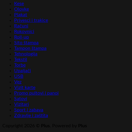
Kese
Olovke
Plakat
Privesci i trakice
Računi
Rokovnici
Roll-up
Sito štampa
Tampon štampa
Tehnologija
Tekstil
Torbe
Upaljači
USB
Vez
Vizit karte
Promo pultovi i panoi
Satovi
Vizitari
Sport i zabava
Zdravlje i zaštita
Copyright 2026 ©
Plus
. Powered by
Plus