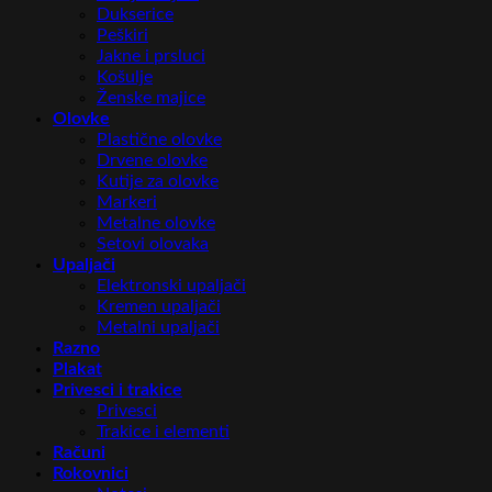
Dukserice
Peškiri
Jakne i prsluci
Košulje
Ženske majice
Olovke
Plastične olovke
Drvene olovke
Kutije za olovke
Markeri
Metalne olovke
Setovi olovaka
Upaljači
Elektronski upaljači
Kremen upaljači
Metalni upaljači
Razno
Plakat
Privesci i trakice
Privesci
Trakice i elementi
Računi
Rokovnici