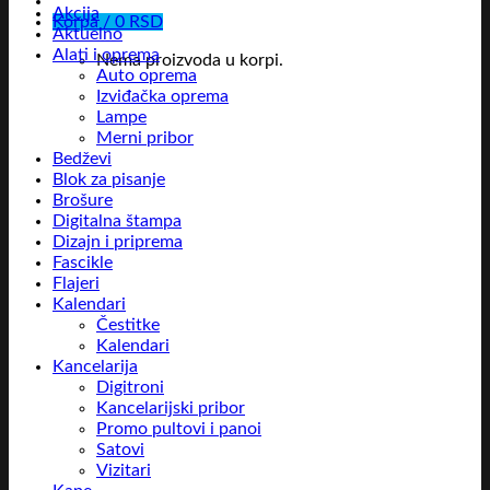
Akcija
Korpa /
0
RSD
Aktuelno
Alati i oprema
Nema proizvoda u korpi.
Auto oprema
Izviđačka oprema
Lampe
Merni pribor
Bedževi
Blok za pisanje
Brošure
Digitalna štampa
Dizajn i priprema
Fascikle
Flajeri
Kalendari
Čestitke
Kalendari
Kancelarija
Digitroni
Kancelarijski pribor
Promo pultovi i panoi
Satovi
Vizitari