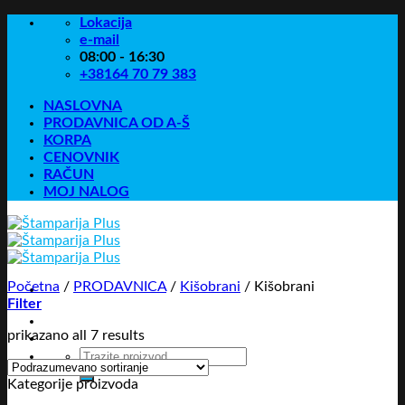
Skip
Lokacija
to
e-mail
content
08:00 - 16:30
+38164 70 79 383
NASLOVNA
PRODAVNICA OD A-Š
KORPA
CENOVNIK
RAČUN
MOJ NALOG
Početna
/
PRODAVNICA
/
Kišobrani
/
Kišobrani
Filter
prikazano all 7 results
Pretraga
za:
Kategorije proizvoda