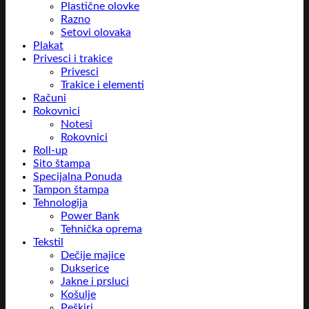
Plastične olovke
Razno
Setovi olovaka
Plakat
Privesci i trakice
Privesci
Trakice i elementi
Računi
Rokovnici
Notesi
Rokovnici
Roll-up
Sito štampa
Specijalna Ponuda
Tampon štampa
Tehnologija
Power Bank
Tehnička oprema
Tekstil
Dečije majice
Dukserice
Jakne i prsluci
Košulje
Peškiri