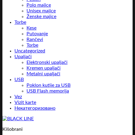
Polo majice
Unisex majice
Ženske majice
Torbe
Kese
Putovanje
Rančevi
Torbe
Uncategorized
Upaljači
Elektronski upaljači
Kremen upaljači
Metalni upaljači
USB
Poklon kutije za USB
USB Flash memorija
Vez
Vizit karte
Некатегоризовано
Kišobrani