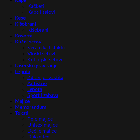
Kape
Kačketi
Kape i šalovi
Kese
Kišobrani
Kišobrani
Koverte
Kućni setovi
Keramika i staklo
Vinski setovi
Kuhinjski setovi
Lasersko graviranje
Lepota
Zdravlje i zaštita
Antistres
Lepota
Sport i zabava
Majice
Memorandum
Tekstil
Polo majice
Unisex majice
Dečije majice
Dukserice