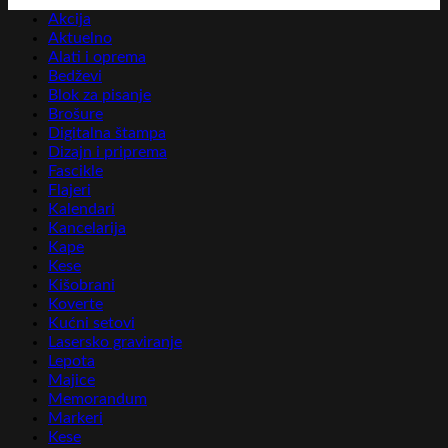
Akcija
Aktuelno
Alati i oprema
Bedževi
Blok za pisanje
Brošure
Digitalna štampa
Dizajn i priprema
Fascikle
Flajeri
Kalendari
Kancelarija
Kape
Kese
Kišobrani
Koverte
Kućni setovi
Lasersko graviranje
Lepota
Majice
Memorandum
Markeri
Kese