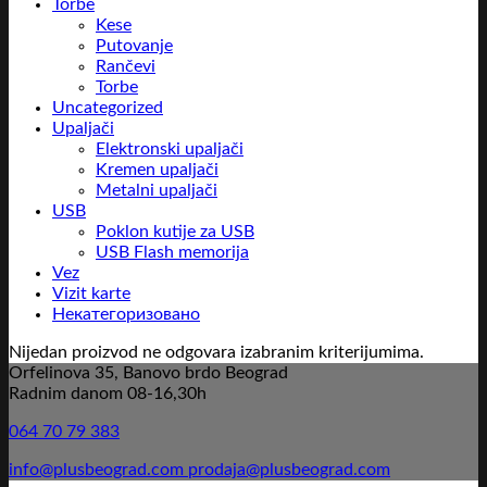
Torbe
Kese
Putovanje
Rančevi
Torbe
Uncategorized
Upaljači
Elektronski upaljači
Kremen upaljači
Metalni upaljači
USB
Poklon kutije za USB
USB Flash memorija
Vez
Vizit karte
Некатегоризовано
Nijedan proizvod ne odgovara izabranim kriterijumima.
Orfelinova 35, Banovo brdo Beograd
Radnim danom 08-16,30h
064 70 79 383
info@plusbeograd.com
prodaja@plusbeograd.com