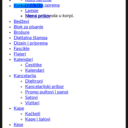
Izviđačka oprema
Korpa /
0
RSD
Lampe
Nema proizvoda u korpi.
Merni pribor
Bedževi
Blok za pisanje
Brošure
Digitalna štampa
Dizajn i priprema
Fascikle
Flajeri
Kalendari
Čestitke
Kalendari
Kancelarija
Digitroni
Kancelarijski pribor
Promo pultovi i panoi
Satovi
Vizitari
Kape
Kačketi
Kape i šalovi
Kese