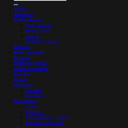
za:
Akcija
Aktuelno
Alati i oprema
Auto oprema
Merni pribor
Lampe
Izviđačka oprema
Bedževi
Blok za pisanje
Brošure
Digitalna štampa
Dizajn i priprema
Fascikle
Flajeri
Kalendari
Čestitke
Kalendari
Kancelarija
Satovi
Digitroni
Promo pultovi i panoi
Kancelarijski pribor