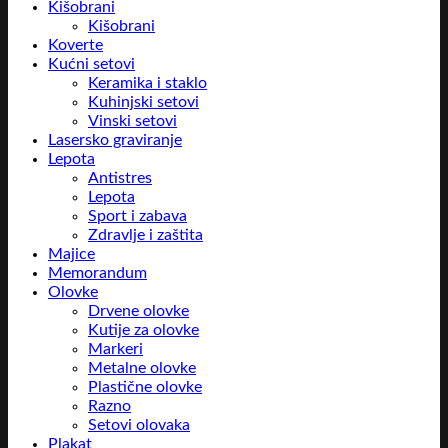
Kišobrani
Kišobrani
Koverte
Kućni setovi
Keramika i staklo
Kuhinjski setovi
Vinski setovi
Lasersko graviranje
Lepota
Antistres
Lepota
Sport i zabava
Zdravlje i zaštita
Majice
Memorandum
Olovke
Drvene olovke
Kutije za olovke
Markeri
Metalne olovke
Plastične olovke
Razno
Setovi olovaka
Plakat