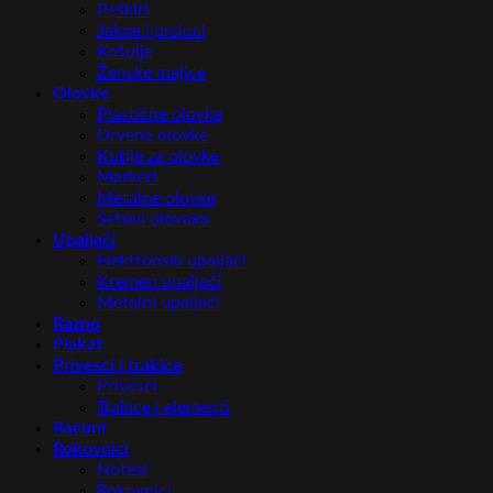
Peškiri
Jakne i prsluci
Košulje
Ženske majice
Olovke
Plastične olovke
Drvene olovke
Kutije za olovke
Markeri
Metalne olovke
Setovi olovaka
Upaljači
Elektronski upaljači
Kremen upaljači
Metalni upaljači
Razno
Plakat
Privesci i trakice
Privesci
Trakice i elementi
Računi
Rokovnici
Notesi
Rokovnici