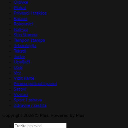
Olovke
Plakat
Privesci i trakice
Računi
Rokovnici
Roll-up
Sito štampa
Tampon štampa
Tehnologija
Tekstil
Torbe
Upaljači
USB
Vez
Vizit karte
Promo pultovi i panoi
Satovi
Vizitari
Sport i zabava
Zdravlje i zaštita
Copyright 2026 ©
Plus
. Powered by
Plus
Pretraga