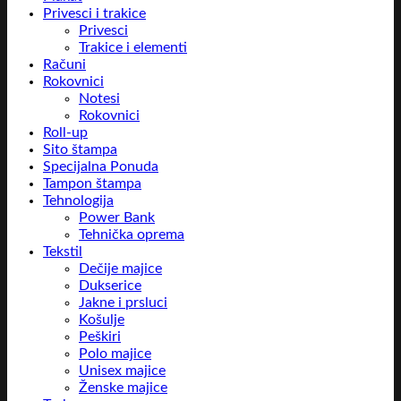
Privesci i trakice
Privesci
Trakice i elementi
Računi
Rokovnici
Notesi
Rokovnici
Roll-up
Sito štampa
Specijalna Ponuda
Tampon štampa
Tehnologija
Power Bank
Tehnička oprema
Tekstil
Dečije majice
Dukserice
Jakne i prsluci
Košulje
Peškiri
Polo majice
Unisex majice
Ženske majice