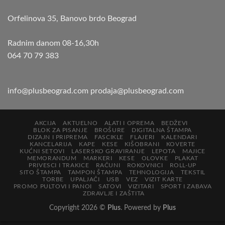
Orfelinova 35, Banovo brdo Beograd
Radnim danom 08-16,30h
064 70 79 383
info@plusbeograd.com
prodaja@plusbeograd.com
AKCIJA
AKTUELNO
ALATI I OPREMA
BEDŽEVI
BLOK ZA PISANJE
BROŠURE
DIGITALNA ŠTAMPA
DIZAJN I PRIPREMA
FASCIKLE
FLAJERI
KALENDARI
KANCELARIJA
KAPE
KESE
KIŠOBRANI
KOVERTE
KUĆNI SETOVI
LASERSKO GRAVIRANJE
LEPOTA
MAJICE
MEMORANDUM
MARKERI
KESE
OLOVKE
PLAKAT
PRIVESCI I TRAKICE
RAČUNI
ROKOVNICI
ROLL-UP
SITO ŠTAMPA
TAMPON ŠTAMPA
TEHNOLOGIJA
TEKSTIL
TORBE
UPALJAČI
USB
VEZ
VIZIT KARTE
PROMO PULTOVI I PANOI
SATOVI
VIZITARI
SPORT I ZABAVA
ZDRAVLJE I ZAŠTITA
Copyright 2026 ©
Plus
. Powered by
Plus