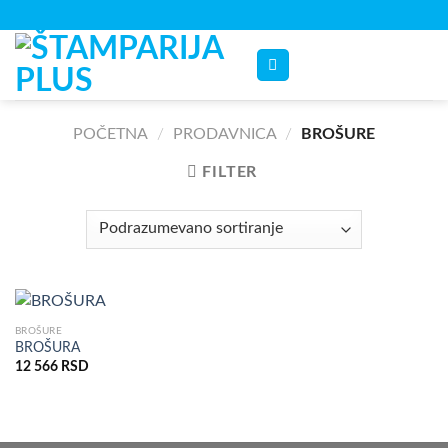
Skip
to
content
POČETNA
/
PRODAVNICA
/
BROŠURE
FILTER
BROŠURE
BROŠURA
12 566
RSD