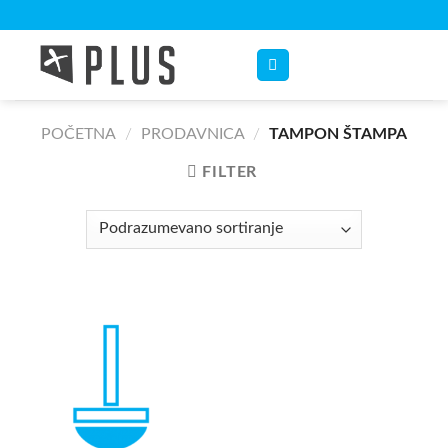
Skip
to
content
POČETNA
/
PRODAVNICA
/
TAMPON ŠTAMPA
FILTER