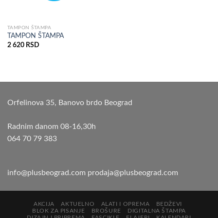
TAMPON ŠTAMPA
TAMPON ŠTAMPA
2 620
RSD
Orfelinova 35, Banovo brdo Beograd
Radnim danom 08-16,30h
064 70 79 383
info@plusbeograd.com
prodaja@plusbeograd.com
AKCIJA
AKTUELNO
ALATI I OPREMA
BEDŽEVI
BLOK ZA PISANJE
BROŠURE
DIGITALNA ŠTAMPA
DIZAJN I PRIPREMA
FASCIKLE
FLAJERI
KALENDARI