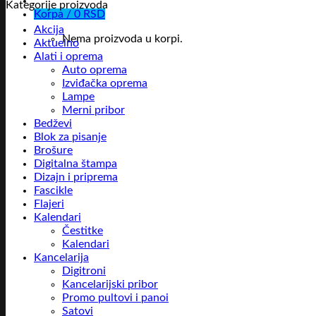
Kategorije proizvoda
Korpa /
0
RSD
Akcija
Nema proizvoda u korpi.
Aktuelno
Alati i oprema
Auto oprema
Izviđačka oprema
Lampe
Merni pribor
Bedževi
Blok za pisanje
Brošure
Digitalna štampa
Dizajn i priprema
Fascikle
Flajeri
Kalendari
Čestitke
Kalendari
Kancelarija
Digitroni
Kancelarijski pribor
Promo pultovi i panoi
Satovi