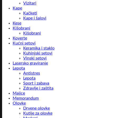
Vizitari
Kape
Kačketi
Kape i šalovi
Kese
Kišobrani
Kišobrani
Koverte
Kućni setovi
Keramika i staklo
Kuhinjski setovi
Vinski setovi
Lasersko graviranje
Lepota
Antistres
Lepota
Sport i zabava
Zdravlje i zaštita
Majice
Memorandum
Olovke
Drvene olovke
Kutije za olovke