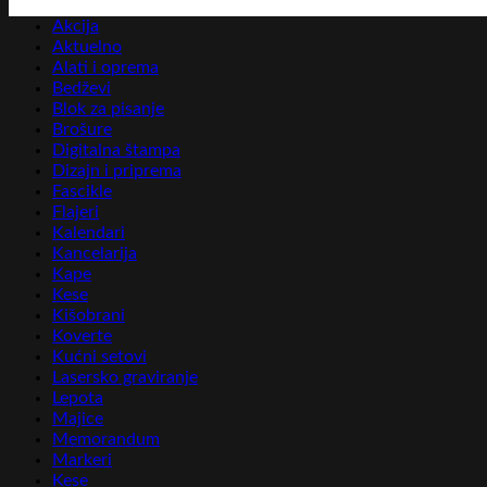
Akcija
Aktuelno
Alati i oprema
Bedževi
Blok za pisanje
Brošure
Digitalna štampa
Dizajn i priprema
Fascikle
Flajeri
Kalendari
Kancelarija
Kape
Kese
Kišobrani
Koverte
Kućni setovi
Lasersko graviranje
Lepota
Majice
Memorandum
Markeri
Kese