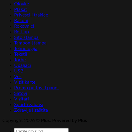
Olovke
Plakat
Privesci i trakice
Računi
Rokovnici
Roll-up
Sito štampa
Tampon štampa
Tehnologija
Tekstil
Torbe
Upaljači
USB
Vez
Vizit karte
Promo pultovi i panoi
Satovi
Vizitari
Sport i zabava
Zdravlje i zaštita
Copyright 2026 ©
Plus
. Powered by
Plus
Pretraga