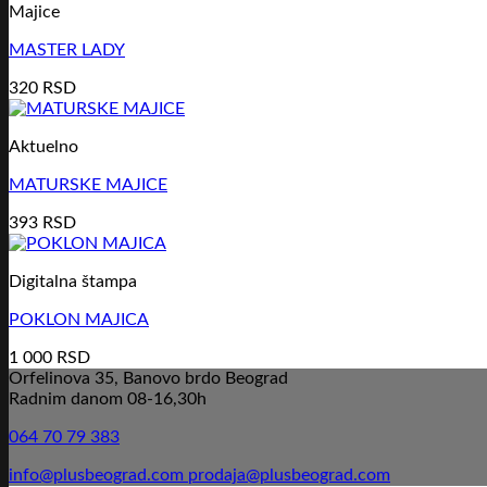
Majice
MASTER LADY
320
RSD
Aktuelno
MATURSKE MAJICE
393
RSD
Digitalna štampa
POKLON MAJICA
1 000
RSD
Orfelinova 35, Banovo brdo Beograd
Radnim danom 08-16,30h
064 70 79 383
info@plusbeograd.com
prodaja@plusbeograd.com