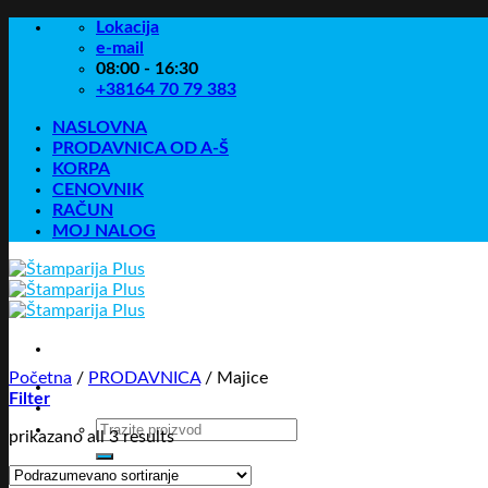
Skip
Lokacija
to
e-mail
content
08:00 - 16:30
+38164 70 79 383
NASLOVNA
PRODAVNICA OD A-Š
KORPA
CENOVNIK
RAČUN
MOJ NALOG
Početna
/
PRODAVNICA
/
Majice
Filter
Pretraga
prikazano all 3 results
za: