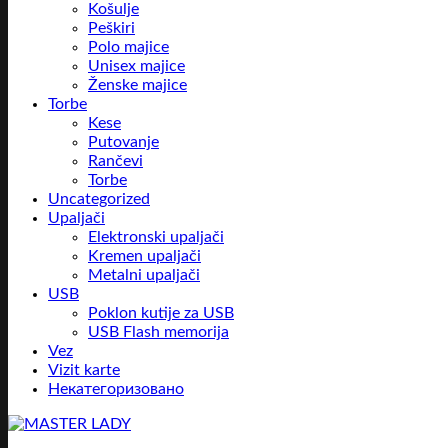
Košulje
Peškiri
Polo majice
Unisex majice
Ženske majice
Torbe
Kese
Putovanje
Rančevi
Torbe
Uncategorized
Upaljači
Elektronski upaljači
Kremen upaljači
Metalni upaljači
USB
Poklon kutije za USB
USB Flash memorija
Vez
Vizit karte
Некатегоризовано