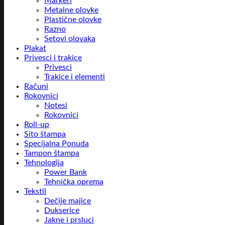
Markeri
Metalne olovke
Plastične olovke
Razno
Setovi olovaka
Plakat
Privesci i trakice
Privesci
Trakice i elementi
Računi
Rokovnici
Notesi
Rokovnici
Roll-up
Sito štampa
Specijalna Ponuda
Tampon štampa
Tehnologija
Power Bank
Tehnička oprema
Tekstil
Dečije majice
Dukserice
Jakne i prsluci