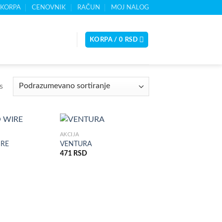
KORPA
CENOVNIK
RAČUN
MOJ NALOG
KORPA /
0
RSD
s
AKCIJA
RE
VENTURA
471
RSD