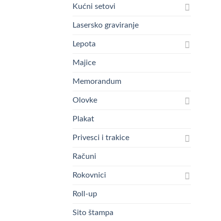
Kućni setovi
Lasersko graviranje
Lepota
Majice
Memorandum
Olovke
Plakat
Privesci i trakice
Računi
Rokovnici
Roll-up
Sito štampa