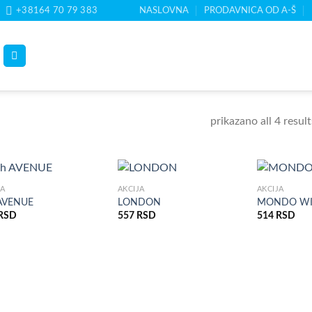
+38164 70 79 383
NASLOVNA
PRODAVNICA OD A-Š
prikazano all 4 result
JA
AKCIJA
AKCIJA
 AVENUE
LONDON
MONDO WI
RSD
557
RSD
514
RSD