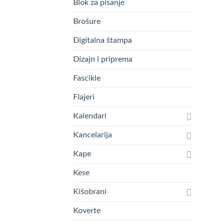
Blok za pisanje
Brošure
Digitalna štampa
Dizajn i priprema
Fascikle
Flajeri
Kalendari
Kancelarija
Kape
Kese
Kišobrani
Koverte