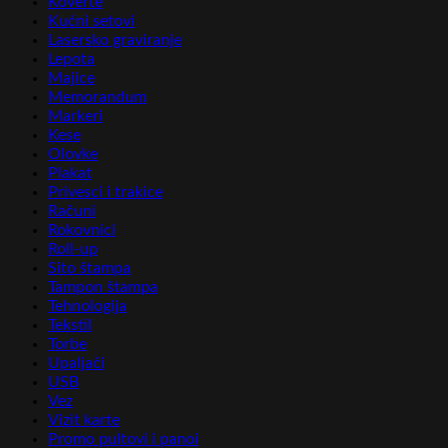
Koverte
Kućni setovi
Lasersko graviranje
Lepota
Majice
Memorandum
Markeri
Kese
Olovke
Plakat
Privesci i trakice
Računi
Rokovnici
Roll-up
Sito štampa
Tampon štampa
Tehnologija
Tekstil
Torbe
Upaljači
USB
Vez
Vizit karte
Promo pultovi i panoi