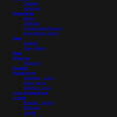
Čestitke
Kalendari
Kancelarija
Satovi
Digitroni
Promo pultovi i panoi
Kancelarijski pribor
Kape
Kačketi
Kape i šalovi
Kese
Kišobrani
Kišobrani
Koverte
Kućni setovi
Keramika i staklo
Vinski setovi
Kuhinjski setovi
Lasersko graviranje
Lepota
Zdravlje i zaštita
Antistres
Lepota