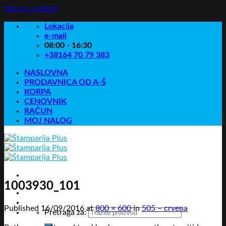
Skip to content
Lokacija
e-mail
08:00 - 16:30
+38164 70 79 383
NASLOVNA
PRODAVNICA OD A-Š
KORPA
CENOVNIK
RAČUN
MOJ NALOG
1003930_101
Published
16/09/2016
at
800 × 600
in
505 – crvena
Pretraga za: