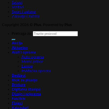
Satovi
Vizitari
Sport i zabava
Zdravlje i zaštita
Copyright 2026 ©
Plus
. Powered by
Plus
Pretraga za:
Akcija
Aktuelno
Alati i oprema
Auto oprema
Merni pribor
Lampe
Izviđačka oprema
Bedževi
Blok za pisanje
Brošure
Digitalna štampa
Dizajn i priprema
Fascikle
Flajeri
Kalendari