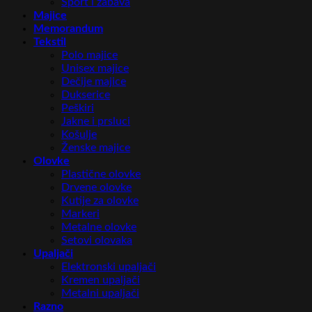
Sport i zabava
Majice
Memorandum
Tekstil
Polo majice
Unisex majice
Dečije majice
Dukserice
Peškiri
Jakne i prsluci
Košulje
Ženske majice
Olovke
Plastične olovke
Drvene olovke
Kutije za olovke
Markeri
Metalne olovke
Setovi olovaka
Upaljači
Elektronski upaljači
Kremen upaljači
Metalni upaljači
Razno