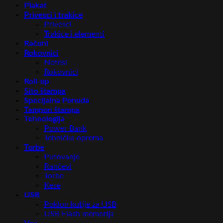
Plakat
Privesci i trakice
Privesci
Trakice i elementi
Računi
Rokovnici
Notesi
Rokovnici
Roll-up
Sito štampa
Specijalna Ponuda
Tampon štampa
Tehnologija
Power Bank
Tehnička oprema
Torbe
Putovanje
Rančevi
Torbe
Kese
USB
Poklon kutije za USB
USB Flash memorija
Vez