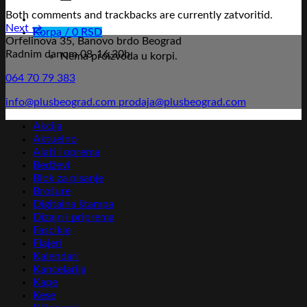
Both comments and trackbacks are currently zatvoritid.
Next
→
Korpa /
0
RSD
Orfelinova 35, Banovo brdo Beograd
Radnim danom 08-16,30h
Nema proizvoda u korpi.
064 70 79 383
info@plusbeograd.com
prodaja@plusbeograd.com
Akcija
Aktuelno
Alati i oprema
Bedževi
Blok za pisanje
Brošure
Digitalna štampa
Dizajn i priprema
Fascikle
Flajeri
Kalendari
Kancelarija
Kape
Kese