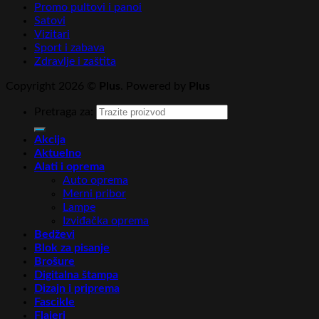
Promo pultovi i panoi
Satovi
Vizitari
Sport i zabava
Zdravlje i zaštita
Copyright 2026 ©
Plus
. Powered by
Plus
Pretraga za:
Akcija
Aktuelno
Alati i oprema
Auto oprema
Merni pribor
Lampe
Izviđačka oprema
Bedževi
Blok za pisanje
Brošure
Digitalna štampa
Dizajn i priprema
Fascikle
Flajeri