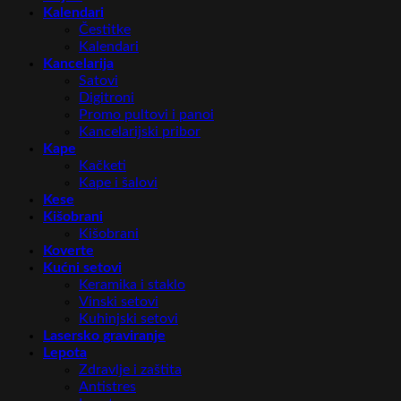
Kalendari
Čestitke
Kalendari
Kancelarija
Satovi
Digitroni
Promo pultovi i panoi
Kancelarijski pribor
Kape
Kačketi
Kape i šalovi
Kese
Kišobrani
Kišobrani
Koverte
Kućni setovi
Keramika i staklo
Vinski setovi
Kuhinjski setovi
Lasersko graviranje
Lepota
Zdravlje i zaštita
Antistres