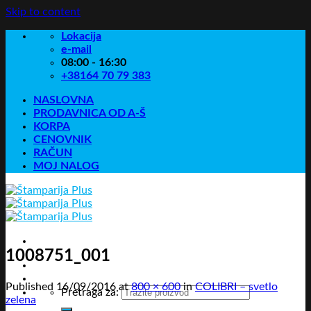
Skip to content
Lokacija
e-mail
08:00 - 16:30
+38164 70 79 383
NASLOVNA
PRODAVNICA OD A-Š
KORPA
CENOVNIK
RAČUN
MOJ NALOG
1008751_001
Published
16/09/2016
at
800 × 600
in
COLIBRI – svetlo
Pretraga za:
zelena