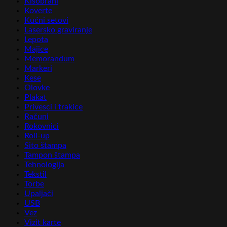
Kišobrani
Koverte
Kućni setovi
Lasersko graviranje
Lepota
Majice
Memorandum
Markeri
Kese
Olovke
Plakat
Privesci i trakice
Računi
Rokovnici
Roll-up
Sito štampa
Tampon štampa
Tehnologija
Tekstil
Torbe
Upaljači
USB
Vez
Vizit karte