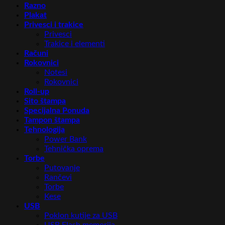
Razno
Plakat
Privesci i trakice
Privesci
Trakice i elementi
Računi
Rokovnici
Notesi
Rokovnici
Roll-up
Sito štampa
Specijalna Ponuda
Tampon štampa
Tehnologija
Power Bank
Tehnička oprema
Torbe
Putovanje
Rančevi
Torbe
Kese
USB
Poklon kutije za USB
USB Flash memorija