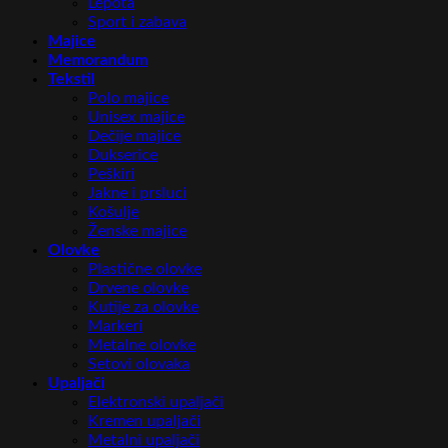
Lepota
Sport i zabava
Majice
Memorandum
Tekstil
Polo majice
Unisex majice
Dečije majice
Dukserice
Peškiri
Jakne i prsluci
Košulje
Ženske majice
Olovke
Plastične olovke
Drvene olovke
Kutije za olovke
Markeri
Metalne olovke
Setovi olovaka
Upaljači
Elektronski upaljači
Kremen upaljači
Metalni upaljači