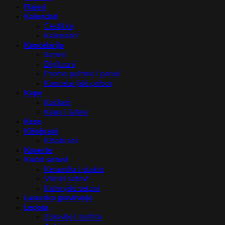
Flajeri
Kalendari
Čestitke
Kalendari
Kancelarija
Satovi
Digitroni
Promo pultovi i panoi
Kancelarijski pribor
Kape
Kačketi
Kape i šalovi
Kese
Kišobrani
Kišobrani
Koverte
Kućni setovi
Keramika i staklo
Vinski setovi
Kuhinjski setovi
Lasersko graviranje
Lepota
Zdravlje i zaštita