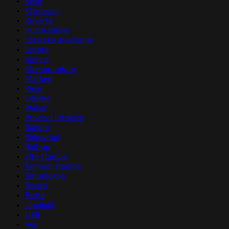
Kese
Kišobrani
Koverte
Kućni setovi
Lasersko graviranje
Lepota
Majice
Memorandum
Markeri
Kese
Olovke
Plakat
Privesci i trakice
Računi
Rokovnici
Roll-up
Sito štampa
Tampon štampa
Tehnologija
Tekstil
Torbe
Upaljači
USB
Vez