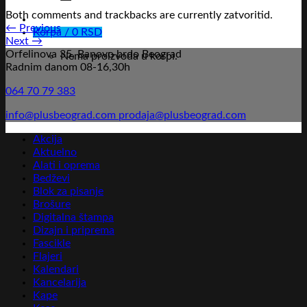
Both comments and trackbacks are currently zatvoritid.
←
Previous
Korpa /
0
RSD
Next
→
Orfelinova 35, Banovo brdo Beograd
Nema proizvoda u korpi.
Radnim danom 08-16,30h
064 70 79 383
info@plusbeograd.com
prodaja@plusbeograd.com
Akcija
Aktuelno
Alati i oprema
Bedževi
Blok za pisanje
Brošure
Digitalna štampa
Dizajn i priprema
Fascikle
Flajeri
Kalendari
Kancelarija
Kape