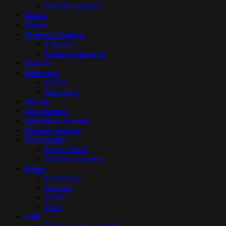
Metalni upaljači
Razno
Plakat
Privesci i trakice
Privesci
Trakice i elementi
Računi
Rokovnici
Notesi
Rokovnici
Roll-up
Sito štampa
Specijalna Ponuda
Tampon štampa
Tehnologija
Power Bank
Tehnička oprema
Torbe
Putovanje
Rančevi
Torbe
Kese
USB
Poklon kutije za USB