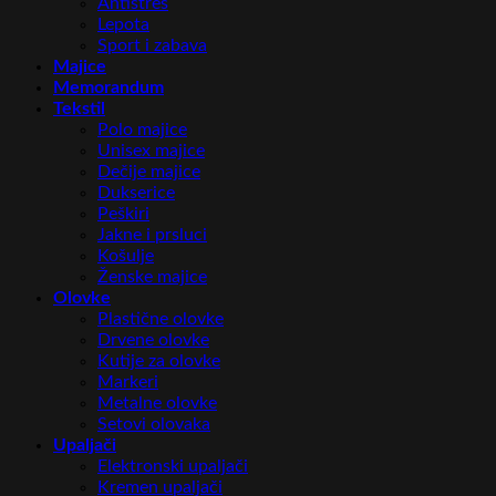
Antistres
Lepota
Sport i zabava
Majice
Memorandum
Tekstil
Polo majice
Unisex majice
Dečije majice
Dukserice
Peškiri
Jakne i prsluci
Košulje
Ženske majice
Olovke
Plastične olovke
Drvene olovke
Kutije za olovke
Markeri
Metalne olovke
Setovi olovaka
Upaljači
Elektronski upaljači
Kremen upaljači