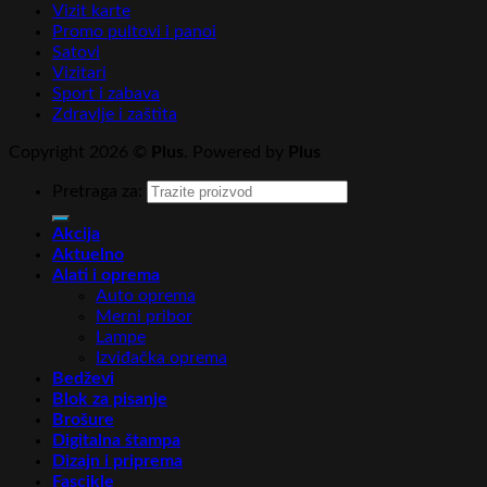
Vizit karte
Promo pultovi i panoi
Satovi
Vizitari
Sport i zabava
Zdravlje i zaštita
Copyright 2026 ©
Plus
. Powered by
Plus
Pretraga za:
Akcija
Aktuelno
Alati i oprema
Auto oprema
Merni pribor
Lampe
Izviđačka oprema
Bedževi
Blok za pisanje
Brošure
Digitalna štampa
Dizajn i priprema
Fascikle