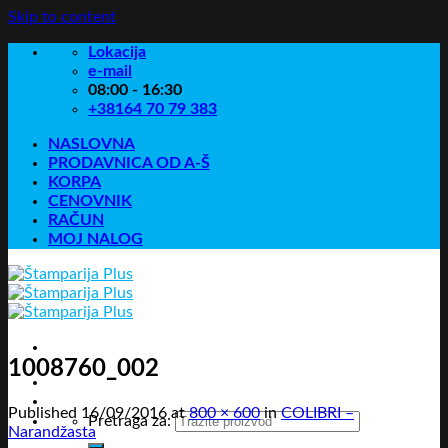
Skip to content
Lokacija
e-mail
08:00 - 16:30
+38164 70 79 383
NASLOVNA
PRODAVNICA OD A-Š
KORPA
CENOVNIK
RAČUN
MOJ NALOG
1008760_002
Published
16/09/2016
at
800 × 600
in
COLIBRI –
Pretraga za:
Narandžasta