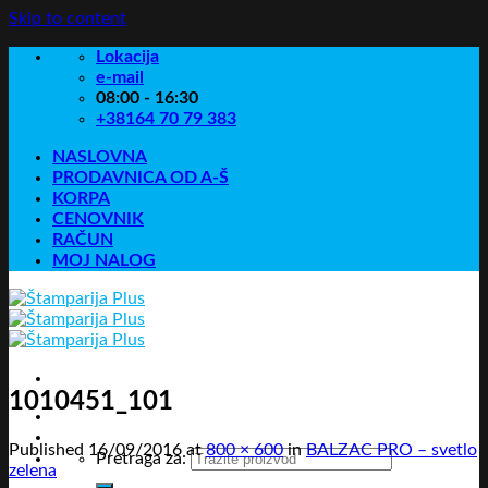
Skip to content
Lokacija
e-mail
08:00 - 16:30
+38164 70 79 383
NASLOVNA
PRODAVNICA OD A-Š
KORPA
CENOVNIK
RAČUN
MOJ NALOG
1010451_101
Published
16/09/2016
at
800 × 600
in
BALZAC PRO – svetlo
Pretraga za:
zelena