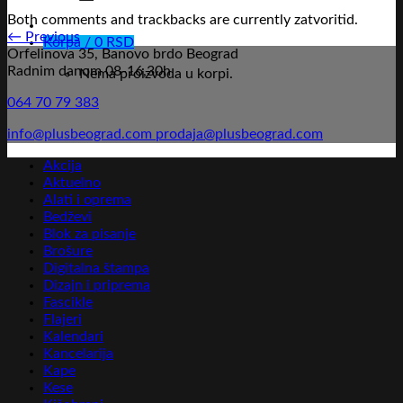
Both comments and trackbacks are currently zatvoritid.
←
Previous
Korpa /
0
RSD
Orfelinova 35, Banovo brdo Beograd
Radnim danom 08-16,30h
Nema proizvoda u korpi.
064 70 79 383
info@plusbeograd.com
prodaja@plusbeograd.com
Akcija
Aktuelno
Alati i oprema
Bedževi
Blok za pisanje
Brošure
Digitalna štampa
Dizajn i priprema
Fascikle
Flajeri
Kalendari
Kancelarija
Kape
Kese