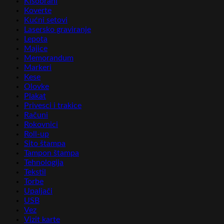
Kišobrani
Koverte
Kućni setovi
Lasersko graviranje
Lepota
Majice
Memorandum
Markeri
Kese
Olovke
Plakat
Privesci i trakice
Računi
Rokovnici
Roll-up
Sito štampa
Tampon štampa
Tehnologija
Tekstil
Torbe
Upaljači
USB
Vez
Vizit karte