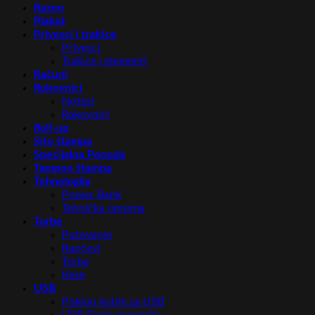
Razno
Plakat
Privesci i trakice
Privesci
Trakice i elementi
Računi
Rokovnici
Notesi
Rokovnici
Roll-up
Sito štampa
Specijalna Ponuda
Tampon štampa
Tehnologija
Power Bank
Tehnička oprema
Torbe
Putovanje
Rančevi
Torbe
Kese
USB
Poklon kutije za USB
USB Flash memorija