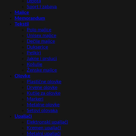
Lepota
Sport i zabava
Majice
Memorandum
Tekstil
Polo majice
Unisex majice
Dečije majice
Dukserice
Peškiri
Jakne i prsluci
Košulje
Ženske majice
Olovke
Plastične olovke
Drvene olovke
Kutije za olovke
Markeri
Metalne olovke
Setovi olovaka
Upaljači
Elektronski upaljači
Kremen upaljači
Metalni upaljači