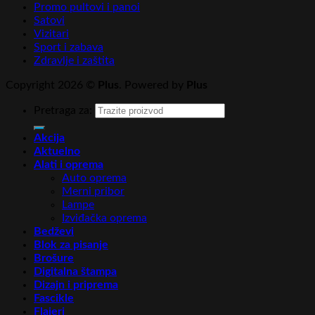
Promo pultovi i panoi
Satovi
Vizitari
Sport i zabava
Zdravlje i zaštita
Copyright 2026 ©
Plus
. Powered by
Plus
Pretraga za:
Akcija
Aktuelno
Alati i oprema
Auto oprema
Merni pribor
Lampe
Izviđačka oprema
Bedževi
Blok za pisanje
Brošure
Digitalna štampa
Dizajn i priprema
Fascikle
Flajeri