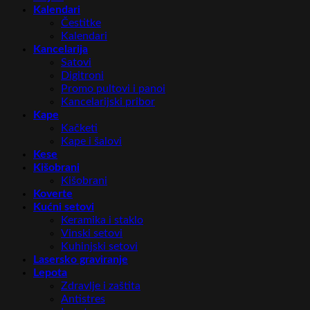
Kalendari
Čestitke
Kalendari
Kancelarija
Satovi
Digitroni
Promo pultovi i panoi
Kancelarijski pribor
Kape
Kačketi
Kape i šalovi
Kese
Kišobrani
Kišobrani
Koverte
Kućni setovi
Keramika i staklo
Vinski setovi
Kuhinjski setovi
Lasersko graviranje
Lepota
Zdravlje i zaštita
Antistres