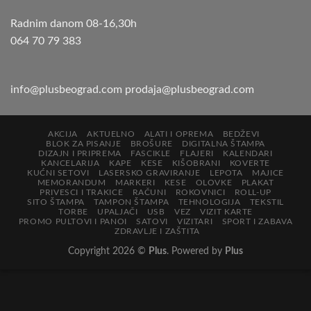
Radnim danom 08-16,30h
064 70 79 383
info@plusbeograd.com
prodaja@plusbeograd.com
AKCIJA
AKTUELNO
ALATI I OPREMA
BEDŽEVI
BLOK ZA PISANJE
BROŠURE
DIGITALNA ŠTAMPA
DIZAJN I PRIPREMA
FASCIKLE
FLAJERI
KALENDARI
KANCELARIJA
KAPE
KESE
KIŠOBRANI
KOVERTE
KUĆNI SETOVI
LASERSKO GRAVIRANJE
LEPOTA
MAJICE
MEMORANDUM
MARKERI
KESE
OLOVKE
PLAKAT
PRIVESCI I TRAKICE
RAČUNI
ROKOVNICI
ROLL-UP
SITO ŠTAMPA
TAMPON ŠTAMPA
TEHNOLOGIJA
TEKSTIL
TORBE
UPALJAČI
USB
VEZ
VIZIT KARTE
PROMO PULTOVI I PANOI
SATOVI
VIZITARI
SPORT I ZABAVA
ZDRAVLJE I ZAŠTITA
Copyright 2026 ©
Plus
. Powered by
Plus