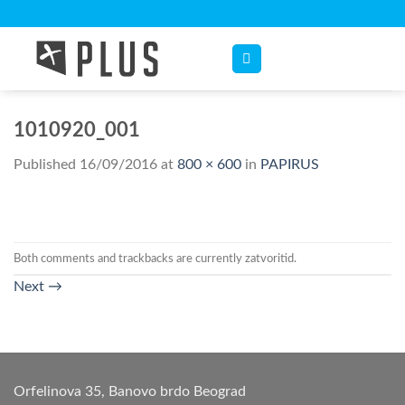
Skip
to
content
1010920_001
Published
16/09/2016
at
800 × 600
in
PAPIRUS
Both comments and trackbacks are currently zatvoritid.
Next
→
Orfelinova 35, Banovo brdo Beograd