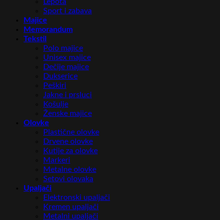
Lepota
Sport i zabava
Majice
Memorandum
Tekstil
Polo majice
Unisex majice
Dečije majice
Dukserice
Peškiri
Jakne i prsluci
Košulje
Ženske majice
Olovke
Plastične olovke
Drvene olovke
Kutije za olovke
Markeri
Metalne olovke
Setovi olovaka
Upaljači
Elektronski upaljači
Kremen upaljači
Metalni upaljači