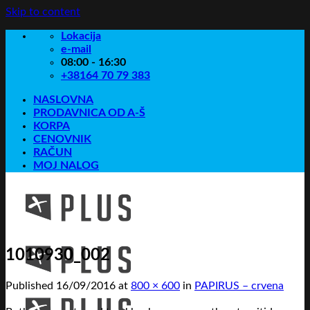
Skip to content
Lokacija
e-mail
08:00 - 16:30
+38164 70 79 383
NASLOVNA
PRODAVNICA OD A-Š
KORPA
CENOVNIK
RAČUN
MOJ NALOG
1010930_002
Published
16/09/2016
at
800 × 600
in
PAPIRUS – crvena