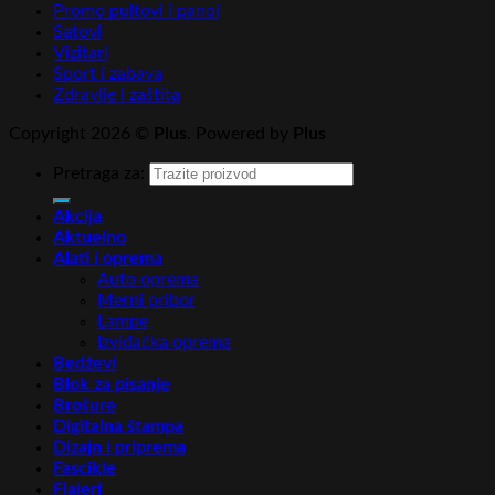
Promo pultovi i panoi
Satovi
Vizitari
Sport i zabava
Zdravlje i zaštita
Copyright 2026 ©
Plus
. Powered by
Plus
Pretraga za:
Akcija
Aktuelno
Alati i oprema
Auto oprema
Merni pribor
Lampe
Izviđačka oprema
Bedževi
Blok za pisanje
Brošure
Digitalna štampa
Dizajn i priprema
Fascikle
Flajeri