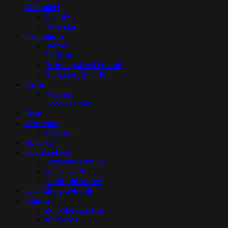
Kalendari
Čestitke
Kalendari
Kancelarija
Satovi
Digitroni
Promo pultovi i panoi
Kancelarijski pribor
Kape
Kačketi
Kape i šalovi
Kese
Kišobrani
Kišobrani
Koverte
Kućni setovi
Keramika i staklo
Vinski setovi
Kuhinjski setovi
Lasersko graviranje
Lepota
Zdravlje i zaštita
Antistres