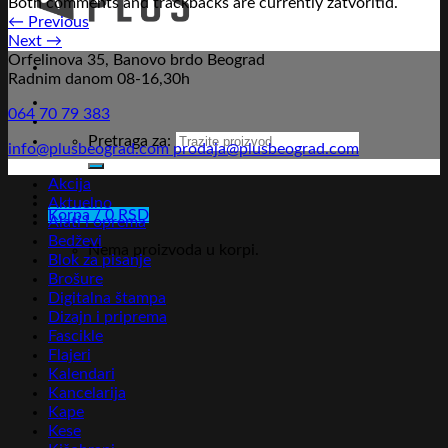
Both comments and trackbacks are currently zatvoritid.
←
Previous
Next
→
Orfelinova 35, Banovo brdo Beograd
Radnim danom 08-16,30h
064 70 79 383
Pretraga za:
info@plusbeograd.com
prodaja@plusbeograd.com
Akcija
Aktuelno
Korpa /
0
RSD
Alati i oprema
Bedževi
Nema proizvoda u korpi.
Blok za pisanje
Brošure
Digitalna štampa
Dizajn i priprema
Fascikle
Flajeri
Kalendari
Kancelarija
Kape
Kese