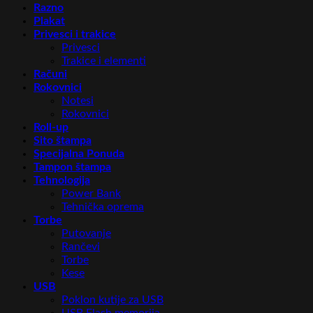
Razno
Plakat
Privesci i trakice
Privesci
Trakice i elementi
Računi
Rokovnici
Notesi
Rokovnici
Roll-up
Sito štampa
Specijalna Ponuda
Tampon štampa
Tehnologija
Power Bank
Tehnička oprema
Torbe
Putovanje
Rančevi
Torbe
Kese
USB
Poklon kutije za USB
USB Flash memorija