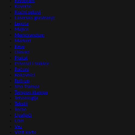
Kišobrani
Koverte
Kućni setovi
Lasersko graviranje
Lepota
Majice
Memorandum
Markeri
Kese
Olovke
Plakat
Privesci i trakice
Računi
Rokovnici
Roll-up
Sito štampa
Tampon štampa
Tehnologija
Tekstil
Torbe
Upaljači
USB
Vez
Vizit karte