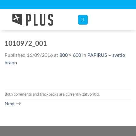
Skip
to
content
1010972_001
Published
16/09/2016
at
800 × 600
in
PAPIRUS – svetlo
braon
Both comments and trackbacks are currently zatvoritid.
Next
→