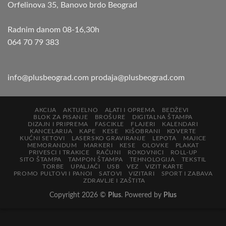
Orfelinova 35, Banovo brdo Beograd
Radnim danom 08-16,30h
064 70 79 383
info@plusbeograd.com
prodaja@plusbeograd.com
AKCIJA
AKTUELNO
ALATI I OPREMA
BEDŽEVI
BLOK ZA PISANJE
BROŠURE
DIGITALNA ŠTAMPA
DIZAJN I PRIPREMA
FASCIKLE
FLAJERI
KALENDARI
KANCELARIJA
KAPE
KESE
KIŠOBRANI
KOVERTE
KUĆNI SETOVI
LASERSKO GRAVIRANJE
LEPOTA
MAJICE
MEMORANDUM
MARKERI
KESE
OLOVKE
PLAKAT
PRIVESCI I TRAKICE
RAČUNI
ROKOVNICI
ROLL-UP
SITO ŠTAMPA
TAMPON ŠTAMPA
TEHNOLOGIJA
TEKSTIL
TORBE
UPALJAČI
USB
VEZ
VIZIT KARTE
PROMO PULTOVI I PANOI
SATOVI
VIZITARI
SPORT I ZABAVA
ZDRAVLJE I ZAŠTITA
Copyright 2026 ©
Plus
. Powered by
Plus