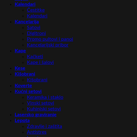
Kalendari
Čestitke
Kalendari
Kancelarija
Satovi
Digitroni
Promo pultovi i panoi
Kancelarijski pribor
Kape
Kačketi
Kape i šalovi
Kese
Kišobrani
Kišobrani
Koverte
Kućni setovi
Keramika i staklo
Vinski setovi
Kuhinjski setovi
Lasersko graviranje
Lepota
Zdravlje i zaštita
Antistres