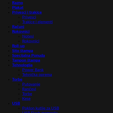
Razno
Plakat
Privesci i trakice
Privesci
Trakice i elementi
Računi
Rokovnici
Notesi
Rokovnici
Roll-up
Sito štampa
Specijalna Ponuda
Tampon štampa
Tehnologija
Power Bank
Tehnička oprema
Torbe
Putovanje
Rančevi
Torbe
Kese
USB
Poklon kutije za USB
USB Flash memorija