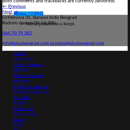
Both comments and trackbacks are currently zatvoritid.
←
Previous
Next
→
Korpa /
0
RSD
Orfelinova 35, Banovo brdo Beograd
Radnim danom 08-16,30h
Nema proizvoda u korpi.
064 70 79 383
info@plusbeograd.com
prodaja@plusbeograd.com
Akcija
Aktuelno
Alati i oprema
Bedževi
Blok za pisanje
Brošure
Digitalna štampa
Dizajn i priprema
Fascikle
Flajeri
Kalendari
Kancelarija
Kape
Kese