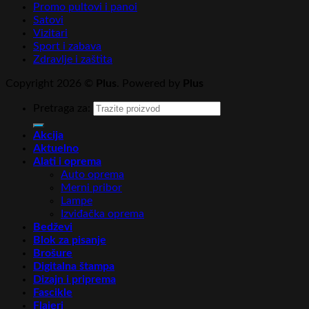
Promo pultovi i panoi
Satovi
Vizitari
Sport i zabava
Zdravlje i zaštita
Copyright 2026 ©
Plus
. Powered by
Plus
Pretraga za:
Akcija
Aktuelno
Alati i oprema
Auto oprema
Merni pribor
Lampe
Izviđačka oprema
Bedževi
Blok za pisanje
Brošure
Digitalna štampa
Dizajn i priprema
Fascikle
Flajeri