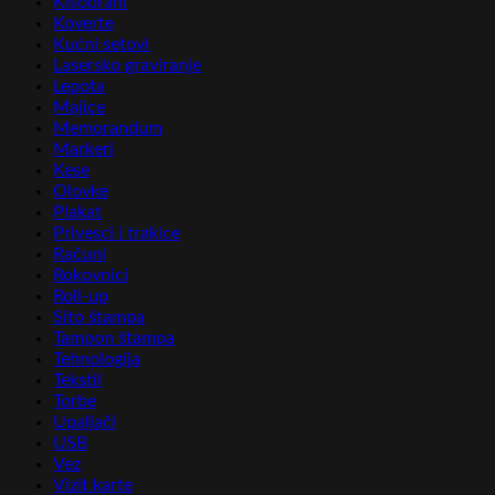
Kišobrani
Koverte
Kućni setovi
Lasersko graviranje
Lepota
Majice
Memorandum
Markeri
Kese
Olovke
Plakat
Privesci i trakice
Računi
Rokovnici
Roll-up
Sito štampa
Tampon štampa
Tehnologija
Tekstil
Torbe
Upaljači
USB
Vez
Vizit karte