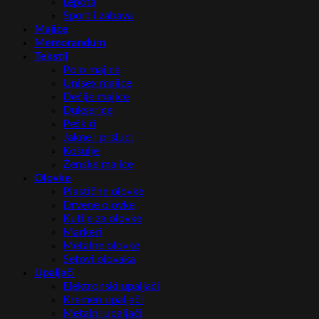
Lepota
Sport i zabava
Majice
Memorandum
Tekstil
Polo majice
Unisex majice
Dečije majice
Dukserice
Peškiri
Jakne i prsluci
Košulje
Ženske majice
Olovke
Plastične olovke
Drvene olovke
Kutije za olovke
Markeri
Metalne olovke
Setovi olovaka
Upaljači
Elektronski upaljači
Kremen upaljači
Metalni upaljači