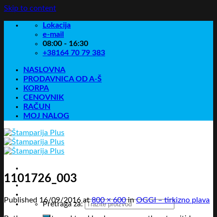
Skip to content
Lokacija
e-mail
08:00 - 16:30
+38164 70 79 383
NASLOVNA
PRODAVNICA OD A-Š
KORPA
CENOVNIK
RAČUN
MOJ NALOG
1101726_003
Published
16/09/2016
at
800 × 600
in
OGGI – tirkizno plava
Pretraga za: