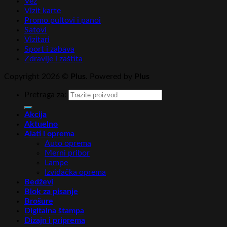
Vez
Vizit karte
Promo pultovi i panoi
Satovi
Vizitari
Sport i zabava
Zdravlje i zaštita
Copyright 2026 ©
Plus
. Powered by
Plus
Pretraga za:
Akcija
Aktuelno
Alati i oprema
Auto oprema
Merni pribor
Lampe
Izviđačka oprema
Bedževi
Blok za pisanje
Brošure
Digitalna štampa
Dizajn i priprema