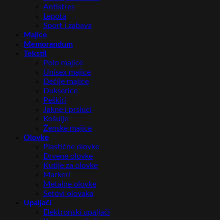
Antistres
Lepota
Sport i zabava
Majice
Memorandum
Tekstil
Polo majice
Unisex majice
Dečije majice
Dukserice
Peškiri
Jakne i prsluci
Košulje
Ženske majice
Olovke
Plastične olovke
Drvene olovke
Kutije za olovke
Markeri
Metalne olovke
Setovi olovaka
Upaljači
Elektronski upaljači