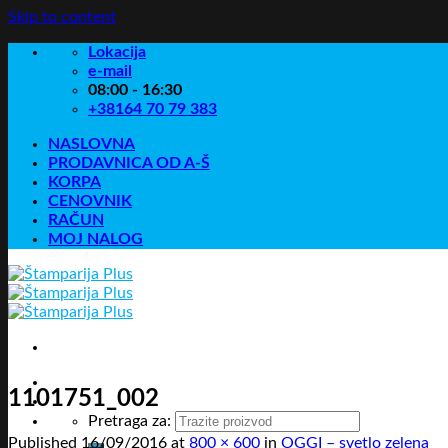
Skip to content
Lokacija
e-mail
08:00 - 16:30
+38164 70 79 383
NASLOVNA
PRODAVNICA OD A-Š
KORPA
CENOVNIK
RAČUN
MOJ NALOG
1101751_002
Pretraga za:
Published
16/09/2016
at
800 × 600
in
OGGI – svetlo zelena