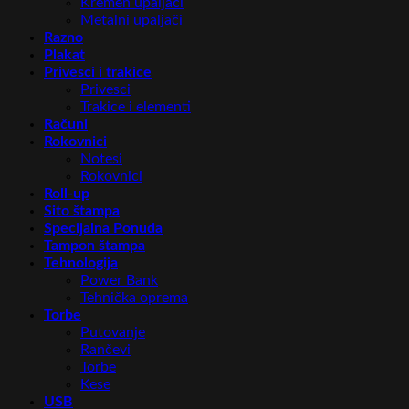
Kremen upaljači
Metalni upaljači
Razno
Plakat
Privesci i trakice
Privesci
Trakice i elementi
Računi
Rokovnici
Notesi
Rokovnici
Roll-up
Sito štampa
Specijalna Ponuda
Tampon štampa
Tehnologija
Power Bank
Tehnička oprema
Torbe
Putovanje
Rančevi
Torbe
Kese
USB