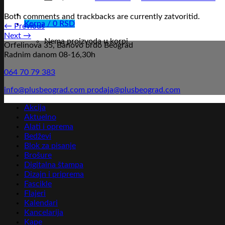
Both comments and trackbacks are currently zatvoritid.
Korpa /
0
RSD
←
Previous
Next
→
Nema proizvoda u korpi.
Orfelinova 35, Banovo brdo Beograd
Radnim danom 08-16,30h
064 70 79 383
info@plusbeograd.com
prodaja@plusbeograd.com
Akcija
Aktuelno
Alati i oprema
Bedževi
Blok za pisanje
Brošure
Digitalna štampa
Dizajn i priprema
Fascikle
Flajeri
Kalendari
Kancelarija
Kape