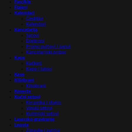
Fascikle
Flajeri
Kalendari
Čestitke
Kalendari
Kancelarija
Satovi
Digitroni
Promo pultovi i panoi
Kancelarijski pribor
Kape
Kačketi
Kape i šalovi
Kese
Kišobrani
Kišobrani
Koverte
Kućni setovi
Keramika i staklo
Vinski setovi
Kuhinjski setovi
Lasersko graviranje
Lepota
Zdravlje i zaštita