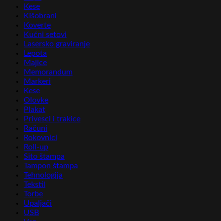
Kese
Kišobrani
Koverte
Kućni setovi
Lasersko graviranje
Lepota
Majice
Memorandum
Markeri
Kese
Olovke
Plakat
Privesci i trakice
Računi
Rokovnici
Roll-up
Sito štampa
Tampon štampa
Tehnologija
Tekstil
Torbe
Upaljači
USB