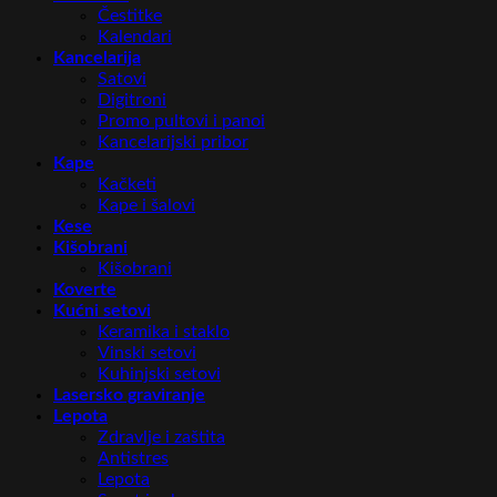
Čestitke
Kalendari
Kancelarija
Satovi
Digitroni
Promo pultovi i panoi
Kancelarijski pribor
Kape
Kačketi
Kape i šalovi
Kese
Kišobrani
Kišobrani
Koverte
Kućni setovi
Keramika i staklo
Vinski setovi
Kuhinjski setovi
Lasersko graviranje
Lepota
Zdravlje i zaštita
Antistres
Lepota