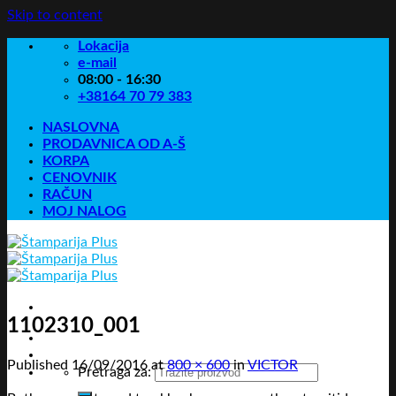
Skip to content
Lokacija
e-mail
08:00 - 16:30
+38164 70 79 383
NASLOVNA
PRODAVNICA OD A-Š
KORPA
CENOVNIK
RAČUN
MOJ NALOG
1102310_001
Published
16/09/2016
at
800 × 600
in
VICTOR
Pretraga za: