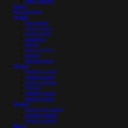
Sport i zabava
Majice
Memorandum
Tekstil
Polo majice
Unisex majice
Dečije majice
Dukserice
Peškiri
Jakne i prsluci
Košulje
Ženske majice
Olovke
Plastične olovke
Drvene olovke
Kutije za olovke
Markeri
Metalne olovke
Setovi olovaka
Upaljači
Elektronski upaljači
Kremen upaljači
Metalni upaljači
Razno