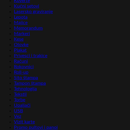
Koverte
Kućni setovi
Lasersko graviranje
Lepota
Majice
Memorandum
Markeri
Kese
Olovke
Plakat
Privesci i trakice
Računi
Rokovnici
Roll-up
Sito štampa
Tampon štampa
Tehnologija
Tekstil
Torbe
Upaljači
USB
Vez
Vizit karte
Promo pultovi i panoi