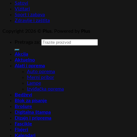
Satovi
Vizitari
Sport i zabava
Zdravlje i zaštita
Copyright 2026 ©
Plus
. Powered by
Plus
Pretraga za:
Akcija
Aktuelno
Alati i oprema
Auto oprema
Merni pribor
Lampe
Izviđačka oprema
Bedževi
Blok za pisanje
Brošure
Digitalna štampa
Dizajn i priprema
Fascikle
Flajeri
Kalendari