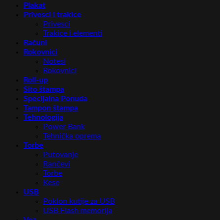
Plakat
Privesci i trakice
Privesci
Trakice i elementi
Računi
Rokovnici
Notesi
Rokovnici
Roll-up
Sito štampa
Specijalna Ponuda
Tampon štampa
Tehnologija
Power Bank
Tehnička oprema
Torbe
Putovanje
Rančevi
Torbe
Kese
USB
Poklon kutije za USB
USB Flash memorija
Vez