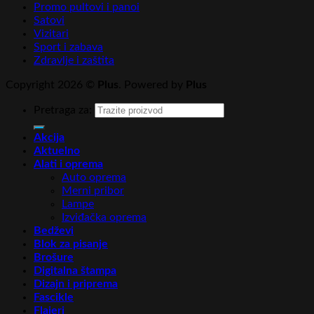
Promo pultovi i panoi
Satovi
Vizitari
Sport i zabava
Zdravlje i zaštita
Copyright 2026 ©
Plus
. Powered by
Plus
Pretraga za:
Akcija
Aktuelno
Alati i oprema
Auto oprema
Merni pribor
Lampe
Izviđačka oprema
Bedževi
Blok za pisanje
Brošure
Digitalna štampa
Dizajn i priprema
Fascikle
Flajeri