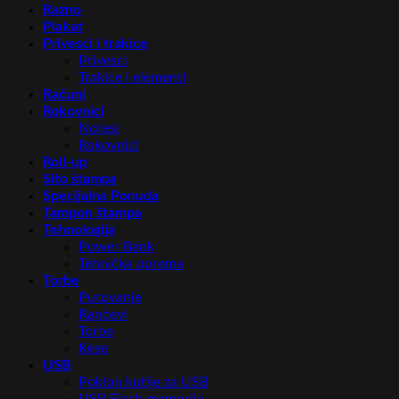
Razno
Plakat
Privesci i trakice
Privesci
Trakice i elementi
Računi
Rokovnici
Notesi
Rokovnici
Roll-up
Sito štampa
Specijalna Ponuda
Tampon štampa
Tehnologija
Power Bank
Tehnička oprema
Torbe
Putovanje
Rančevi
Torbe
Kese
USB
Poklon kutije za USB
USB Flash memorija