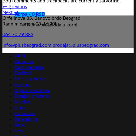
Both comments and trackbacks are currently zatvoritid.
←
Previous
Next
→
Korpa /
0
RSD
Orfelinova 35, Banovo brdo Beograd
Radnim danom 08-16,30h
Nema proizvoda u korpi.
064 70 79 383
info@plusbeograd.com
prodaja@plusbeograd.com
Akcija
Aktuelno
Alati i oprema
Bedževi
Blok za pisanje
Brošure
Digitalna štampa
Dizajn i priprema
Fascikle
Flajeri
Kalendari
Kancelarija
Kape
Kese