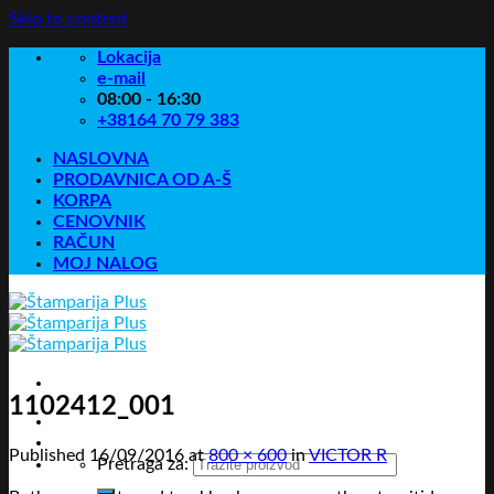
Skip to content
Lokacija
e-mail
08:00 - 16:30
+38164 70 79 383
NASLOVNA
PRODAVNICA OD A-Š
KORPA
CENOVNIK
RAČUN
MOJ NALOG
1102412_001
Published
16/09/2016
at
800 × 600
in
VICTOR R
Pretraga za: