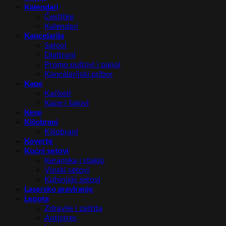
Kalendari
Čestitke
Kalendari
Kancelarija
Satovi
Digitroni
Promo pultovi i panoi
Kancelarijski pribor
Kape
Kačketi
Kape i šalovi
Kese
Kišobrani
Kišobrani
Koverte
Kućni setovi
Keramika i staklo
Vinski setovi
Kuhinjski setovi
Lasersko graviranje
Lepota
Zdravlje i zaštita
Antistres