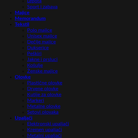
Lepota
Sport i zabava
Majice
Memorandum
Tekstil
Polo majice
Unisex majice
Dečije majice
Dukserice
Peškiri
Jakne i prsluci
Košulje
Ženske majice
Olovke
Plastične olovke
Drvene olovke
Kutije za olovke
Markeri
Metalne olovke
Setovi olovaka
Upaljači
Elektronski upaljači
Kremen upaljači
Metalni upaljači