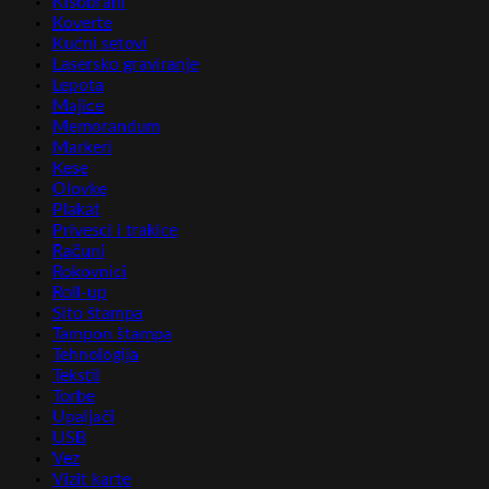
Kišobrani
Koverte
Kućni setovi
Lasersko graviranje
Lepota
Majice
Memorandum
Markeri
Kese
Olovke
Plakat
Privesci i trakice
Računi
Rokovnici
Roll-up
Sito štampa
Tampon štampa
Tehnologija
Tekstil
Torbe
Upaljači
USB
Vez
Vizit karte