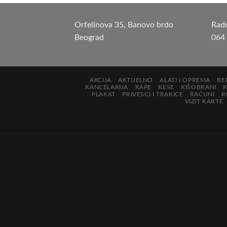
Orfelinova 35, Banovo brdo
Rad
Beograd
064
AKCIJA
AKTUELNO
ALATI I OPREMA
BE
KANCELARIJA
KAPE
KESE
KIŠOBRANI
PLAKAT
PRIVESCI I TRAKICE
RAČUNI
R
VIZIT KARTE