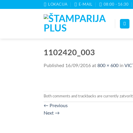
Skip
LOKACIJA
E-MAIL
08:00 - 16:30
to
content
1102420_003
Published
16/09/2016
at
800 × 600
in
VIC
Both comments and trackbacks are currently zatvorit
←
Previous
Next
→