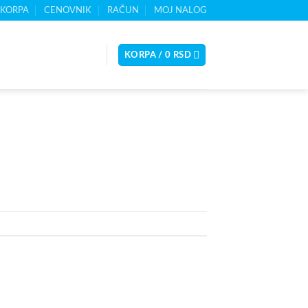
KORPA
CENOVNIK
RAČUN
MOJ NALOG
KORPA /
0
RSD