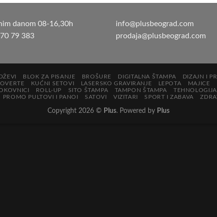
nim danom 08-16,30h
info@plusbeograd.com
 70 79 383
prodaja@plusbeograd.com
DŽEVI
BLOK ZA PISANJE
BROŠURE
DIGITALNA ŠTAMPA
DIZAJN I P
KOVERTE
KUĆNI SETOVI
LASERSKO GRAVIRANJE
LEPOTA
MAJICE
OKOVNICI
ROLL-UP
SITO ŠTAMPA
TAMPON ŠTAMPA
TEHNOLOGIJA
PROMO PULTOVI I PANOI
SATOVI
VIZITARI
SPORT I ZABAVA
ZDRAV
Copyright 2026 ©
Plus
. Powered by
Plus