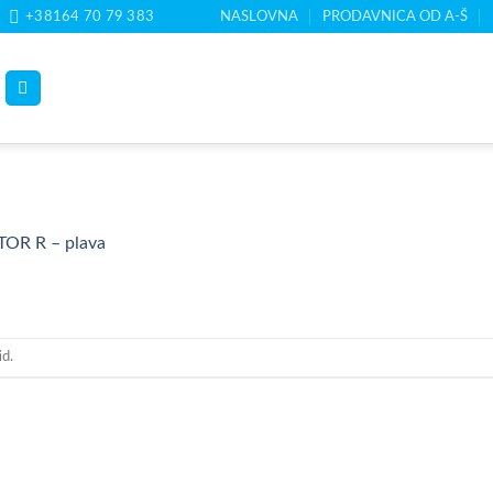
+38164 70 79 383
NASLOVNA
PRODAVNICA OD A-Š
TOR R – plava
id.