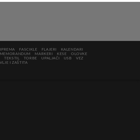
RIPREMA
FASCIKLE
FLAJERI
KALENDARI
MEMORANDUM
MARKERI
KESE
OLOVKE
TEKSTIL
TORBE
UPALJAČI
USB
VEZ
LJE I ZAŠTITA