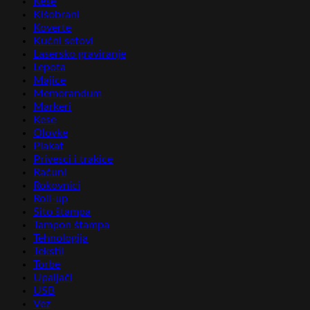
Kese
Kišobrani
Koverte
Kućni setovi
Lasersko graviranje
Lepota
Majice
Memorandum
Markeri
Kese
Olovke
Plakat
Privesci i trakice
Računi
Rokovnici
Roll-up
Sito štampa
Tampon štampa
Tehnologija
Tekstil
Torbe
Upaljači
USB
Vez