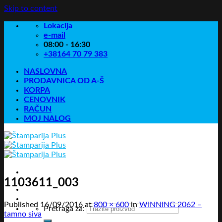
Skip to content
Lokacija
e-mail
08:00 - 16:30
+38164 70 79 383
NASLOVNA
PRODAVNICA OD A-Š
KORPA
CENOVNIK
RAČUN
MOJ NALOG
1103611_003
Published
16/09/2016
at
800 × 600
in
WINNING 2062 –
Pretraga za:
tamno siva