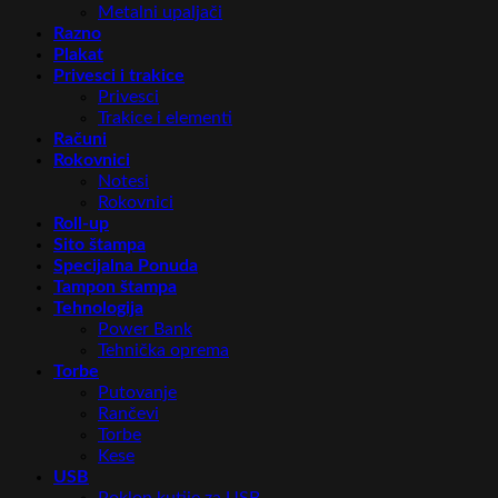
Metalni upaljači
Razno
Plakat
Privesci i trakice
Privesci
Trakice i elementi
Računi
Rokovnici
Notesi
Rokovnici
Roll-up
Sito štampa
Specijalna Ponuda
Tampon štampa
Tehnologija
Power Bank
Tehnička oprema
Torbe
Putovanje
Rančevi
Torbe
Kese
USB
Poklon kutije za USB