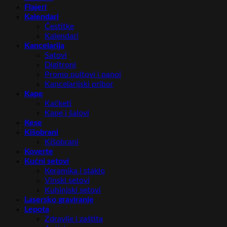
Flajeri
Kalendari
Čestitke
Kalendari
Kancelarija
Satovi
Digitroni
Promo pultovi i panoi
Kancelarijski pribor
Kape
Kačketi
Kape i šalovi
Kese
Kišobrani
Kišobrani
Koverte
Kućni setovi
Keramika i staklo
Vinski setovi
Kuhinjski setovi
Lasersko graviranje
Lepota
Zdravlje i zaštita