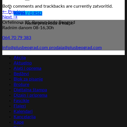
Both comments and trackbacks are currently zatvoritid.
←
Previous
Korpa /
0
RSD
Next
→
Orfelinova 35, Banovo brdo Beograd
Nema proizvoda u korpi.
Radnim danom 08-16,30h
064 70 79 383
info@plusbeograd.com
prodaja@plusbeograd.com
Akcija
Aktuelno
Alati i oprema
Bedževi
Blok za pisanje
Brošure
Digitalna štampa
Dizajn i priprema
Fascikle
Flajeri
Kalendari
Kancelarija
Kape