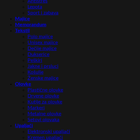
Antistres
Lepota
Sport i zabava
Majice
Memorandum
Tekstil
Polo majice
Unisex majice
Dečije majice
Dukserice
Peškiri
Jakne i prsluci
Košulje
Ženske majice
Olovke
Plastične olovke
Drvene olovke
Kutije za olovke
Markeri
Metalne olovke
Setovi olovaka
Upaljači
Elektronski upaljači
Kremen upaljači