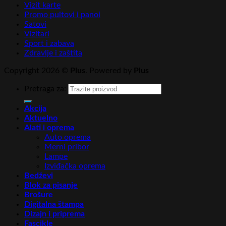
Vizit karte
Promo pultovi i panoi
Satovi
Vizitari
Sport i zabava
Zdravlje i zaštita
Copyright 2026 ©
Plus
. Powered by
Plus
Pretraga za:
Akcija
Aktuelno
Alati i oprema
Auto oprema
Merni pribor
Lampe
Izviđačka oprema
Bedževi
Blok za pisanje
Brošure
Digitalna štampa
Dizajn i priprema
Fascikle