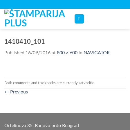
Skip
to
content
1410410_101
Published
16/09/2016
at
800 × 600
in
NAVIGATOR
Both comments and trackbacks are currently zatvoritid.
←
Previous
Orfelinova 35, Banovo brdo Beograd