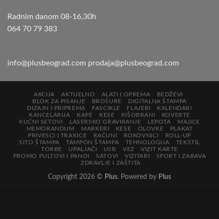
Radnim danom 08-16,30h
064 70 79 383
info@plusbeograd.com
prodaja@plusbeograd.com
AKCIJA
AKTUELNO
ALATI I OPREMA
BEDŽEVI
BLOK ZA PISANJE
BROŠURE
DIGITALNA ŠTAMPA
DIZAJN I PRIPREMA
FASCIKLE
FLAJERI
KALENDARI
KANCELARIJA
KAPE
KESE
KIŠOBRANI
KOVERTE
KUĆNI SETOVI
LASERSKO GRAVIRANJE
LEPOTA
MAJICE
MEMORANDUM
MARKERI
KESE
OLOVKE
PLAKAT
PRIVESCI I TRAKICE
RAČUNI
ROKOVNICI
ROLL-UP
SITO ŠTAMPA
TAMPON ŠTAMPA
TEHNOLOGIJA
TEKSTIL
TORBE
UPALJAČI
USB
VEZ
VIZIT KARTE
PROMO PULTOVI I PANOI
SATOVI
VIZITARI
SPORT I ZABAVA
ZDRAVLJE I ZAŠTITA
Copyright 2026 ©
Plus
. Powered by
Plus