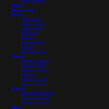
Sport i zabava
Majice
Memorandum
Tekstil
Polo majice
Unisex majice
Dečije majice
Dukserice
Peškiri
Jakne i prsluci
Košulje
Ženske majice
Olovke
Plastične olovke
Drvene olovke
Kutije za olovke
Markeri
Metalne olovke
Setovi olovaka
Upaljači
Elektronski upaljači
Kremen upaljači
Metalni upaljači
Razno