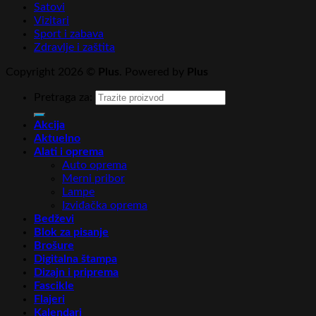
Satovi
Vizitari
Sport i zabava
Zdravlje i zaštita
Copyright 2026 ©
Plus
. Powered by
Plus
Pretraga za:
Akcija
Aktuelno
Alati i oprema
Auto oprema
Merni pribor
Lampe
Izviđačka oprema
Bedževi
Blok za pisanje
Brošure
Digitalna štampa
Dizajn i priprema
Fascikle
Flajeri
Kalendari