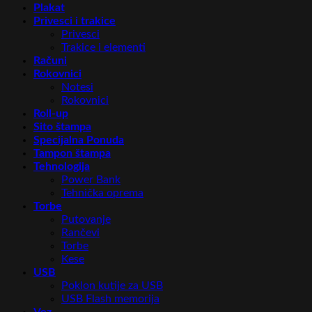
Plakat
Privesci i trakice
Privesci
Trakice i elementi
Računi
Rokovnici
Notesi
Rokovnici
Roll-up
Sito štampa
Specijalna Ponuda
Tampon štampa
Tehnologija
Power Bank
Tehnička oprema
Torbe
Putovanje
Rančevi
Torbe
Kese
USB
Poklon kutije za USB
USB Flash memorija
Vez