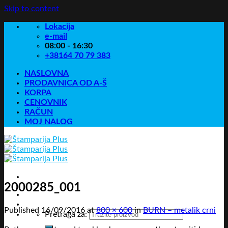
Skip to content
Lokacija
e-mail
08:00 - 16:30
+38164 70 79 383
NASLOVNA
PRODAVNICA OD A-Š
KORPA
CENOVNIK
RAČUN
MOJ NALOG
2000285_001
Published
16/09/2016
at
800 × 600
in
BURN – metalik crni
Pretraga za: