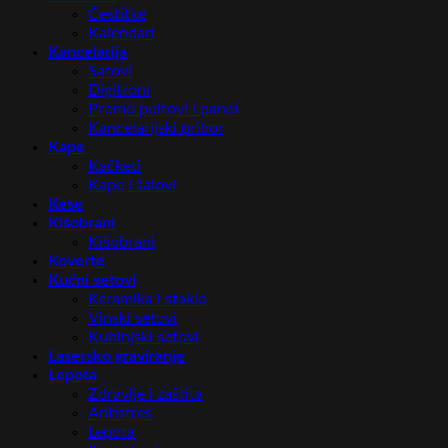
Čestitke
Kalendari
Kancelarija
Satovi
Digitroni
Promo pultovi i panoi
Kancelarijski pribor
Kape
Kačketi
Kape i šalovi
Kese
Kišobrani
Kišobrani
Koverte
Kućni setovi
Keramika i staklo
Vinski setovi
Kuhinjski setovi
Lasersko graviranje
Lepota
Zdravlje i zaštita
Antistres
Lepota