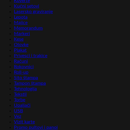
Koverte
Kućni setovi
Lasersko graviranje
Lepota
Majice
Memorandum
Markeri
Kese
Olovke
Plakat
Privesci i trakice
Računi
Rokovnici
Roll-up
Sito štampa
Tampon štampa
Tehnologija
Tekstil
Torbe
Upaljači
USB
Vez
Vizit karte
Promo pultovi i panoi