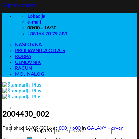
Skip to content
Lokacija
e-mail
08:00 - 16:30
+38164 70 79 383
NASLOVNA
PRODAVNICA OD A-Š
KORPA
CENOVNIK
RAČUN
MOJ NALOG
2004430_002
Published
16/09/2016
at
800 × 600
in
GALAXY – crveni
Pretraga za: