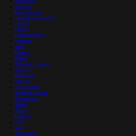
Kišobrani
Koverte
Kućni setovi
Lasersko graviranje
Lepota
Majice
Memorandum
Markeri
Kese
Olovke
Plakat
Privesci i trakice
Računi
Rokovnici
Roll-up
Sito štampa
Tampon štampa
Tehnologija
Tekstil
Torbe
Upaljači
USB
Vez
Vizit karte