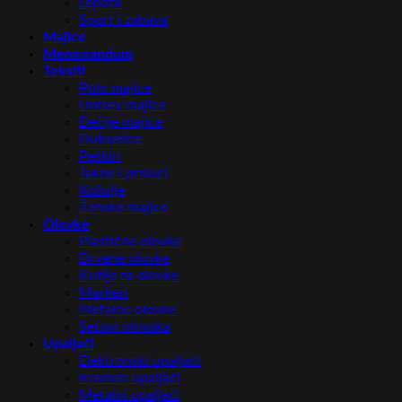
Lepota
Sport i zabava
Majice
Memorandum
Tekstil
Polo majice
Unisex majice
Dečije majice
Dukserice
Peškiri
Jakne i prsluci
Košulje
Ženske majice
Olovke
Plastične olovke
Drvene olovke
Kutije za olovke
Markeri
Metalne olovke
Setovi olovaka
Upaljači
Elektronski upaljači
Kremen upaljači
Metalni upaljači