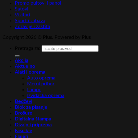
Promo pultovi i panoi
Satovi
Vizitari
Sport i zabava
Zdravlje i zaštita
Copyright 2026 ©
Plus
. Powered by
Plus
Pretraga za:
Akcija
Aktuelno
Alati i oprema
Auto oprema
Merni pribor
Lampe
Izviđačka oprema
Bedževi
Blok za pisanje
Brošure
Digitalna štampa
Dizajn i priprema
Fascikle
Flajeri