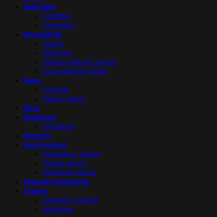
Kalendari
Čestitke
Kalendari
Kancelarija
Satovi
Digitroni
Promo pultovi i panoi
Kancelarijski pribor
Kape
Kačketi
Kape i šalovi
Kese
Kišobrani
Kišobrani
Koverte
Kućni setovi
Keramika i staklo
Vinski setovi
Kuhinjski setovi
Lasersko graviranje
Lepota
Zdravlje i zaštita
Antistres