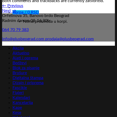
Both comments and trackbacks are currently zatvoritid.
←
Previous
Next
→
Korpa /
0
RSD
Orfelinova 35, Banovo brdo Beograd
Radnim danom 08-16,30h
Nema proizvoda u korpi.
064 70 79 383
info@plusbeograd.com
prodaja@plusbeograd.com
Akcija
Aktuelno
Alati i oprema
Bedževi
Blok za pisanje
Brošure
Digitalna štampa
Dizajn i priprema
Fascikle
Flajeri
Kalendari
Kancelarija
Kape
Kese