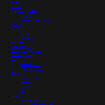
Razno
Plakat
Privesci i trakice
Privesci
Trakice i elementi
Računi
Rokovnici
Notesi
Rokovnici
Roll-up
Sito štampa
Specijalna Ponuda
Tampon štampa
Tehnologija
Power Bank
Tehnička oprema
Torbe
Putovanje
Rančevi
Torbe
Kese
USB
Poklon kutije za USB
USB Flash memorija