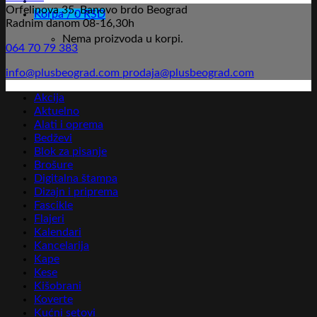
Orfelinova 35, Banovo brdo Beograd
Korpa /
0
RSD
Radnim danom 08-16,30h
Nema proizvoda u korpi.
064 70 79 383
info@plusbeograd.com
prodaja@plusbeograd.com
Akcija
Aktuelno
Alati i oprema
Bedževi
Blok za pisanje
Brošure
Digitalna štampa
Dizajn i priprema
Fascikle
Flajeri
Kalendari
Kancelarija
Kape
Kese
Kišobrani
Koverte
Kućni setovi