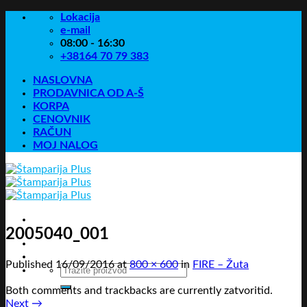
Skip
Lokacija
to
e-mail
content
08:00 - 16:30
+38164 70 79 383
NASLOVNA
PRODAVNICA OD A-Š
KORPA
CENOVNIK
RAČUN
MOJ NALOG
2005040_001
Published
16/09/2016
at
800 × 600
in
FIRE – Žuta
Pretraga
za:
Both comments and trackbacks are currently zatvoritid.
Next
→