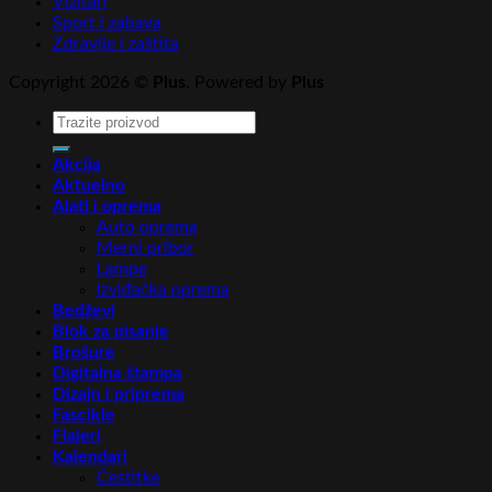
Vizitari
Sport i zabava
Zdravlje i zaštita
Copyright 2026 ©
Plus
. Powered by
Plus
Pretraga
za:
Akcija
Aktuelno
Alati i oprema
Auto oprema
Merni pribor
Lampe
Izviđačka oprema
Bedževi
Blok za pisanje
Brošure
Digitalna štampa
Dizajn i priprema
Fascikle
Flajeri
Kalendari
Čestitke