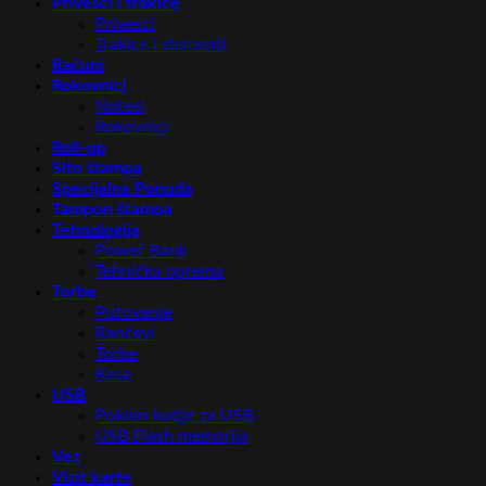
Privesci i trakice
Privesci
Trakice i elementi
Računi
Rokovnici
Notesi
Rokovnici
Roll-up
Sito štampa
Specijalna Ponuda
Tampon štampa
Tehnologija
Power Bank
Tehnička oprema
Torbe
Putovanje
Rančevi
Torbe
Kese
USB
Poklon kutije za USB
USB Flash memorija
Vez
Vizit karte