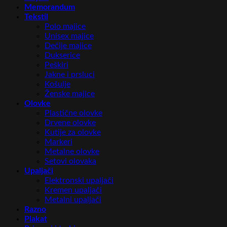
Memorandum
Tekstil
Polo majice
Unisex majice
Dečije majice
Dukserice
Peškiri
Jakne i prsluci
Košulje
Ženske majice
Olovke
Plastične olovke
Drvene olovke
Kutije za olovke
Markeri
Metalne olovke
Setovi olovaka
Upaljači
Elektronski upaljači
Kremen upaljači
Metalni upaljači
Razno
Plakat