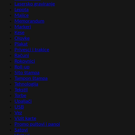
Lasersko graviranje
Lepota
Majice
Memorandum
Markeri
Kese
Olovke
Plakat
Privesci i trakice
Računi
Rokovnici
Roll-up
Sito štampa
Tampon štampa
Tehnologija
Tekstil
Torbe
Upaljači
USB
Vez
Vizit karte
Promo pultovi i panoi
Satovi