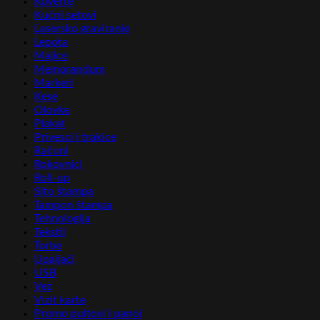
Koverte
Kućni setovi
Lasersko graviranje
Lepota
Majice
Memorandum
Markeri
Kese
Olovke
Plakat
Privesci i trakice
Računi
Rokovnici
Roll-up
Sito štampa
Tampon štampa
Tehnologija
Tekstil
Torbe
Upaljači
USB
Vez
Vizit karte
Promo pultovi i panoi