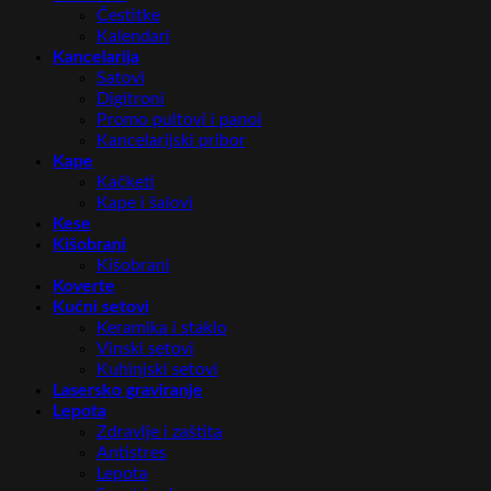
Čestitke
Kalendari
Kancelarija
Satovi
Digitroni
Promo pultovi i panoi
Kancelarijski pribor
Kape
Kačketi
Kape i šalovi
Kese
Kišobrani
Kišobrani
Koverte
Kućni setovi
Keramika i staklo
Vinski setovi
Kuhinjski setovi
Lasersko graviranje
Lepota
Zdravlje i zaštita
Antistres
Lepota