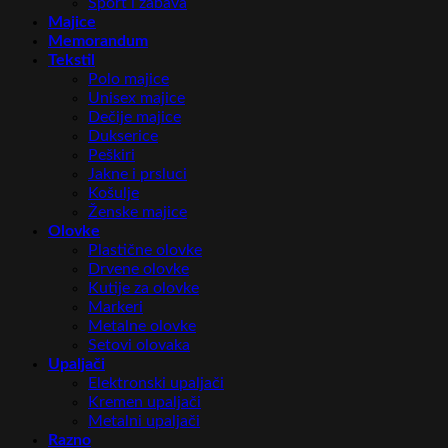
Sport i zabava
Majice
Memorandum
Tekstil
Polo majice
Unisex majice
Dečije majice
Dukserice
Peškiri
Jakne i prsluci
Košulje
Ženske majice
Olovke
Plastične olovke
Drvene olovke
Kutije za olovke
Markeri
Metalne olovke
Setovi olovaka
Upaljači
Elektronski upaljači
Kremen upaljači
Metalni upaljači
Razno