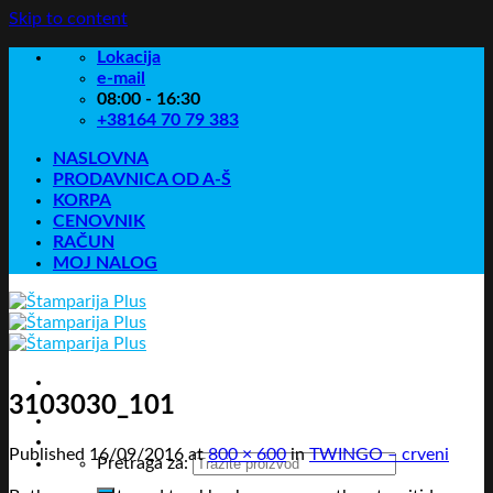
Skip to content
Lokacija
e-mail
08:00 - 16:30
+38164 70 79 383
NASLOVNA
PRODAVNICA OD A-Š
KORPA
CENOVNIK
RAČUN
MOJ NALOG
3103030_101
Published
16/09/2016
at
800 × 600
in
TWINGO – crveni
Pretraga za: