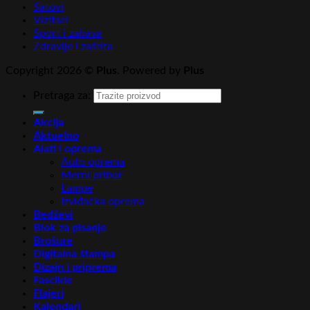
Satovi
Vizitari
Sport i zabava
Zdravlje i zaštita
Copyright 2026 ©
Plus
. Powered by
Plus
Pretraga za:
Akcija
Aktuelno
Alati i oprema
Auto oprema
Merni pribor
Lampe
Izviđačka oprema
Bedževi
Blok za pisanje
Brošure
Digitalna štampa
Dizajn i priprema
Fascikle
Flajeri
Kalendari