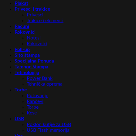
Plakat
Privesci i trakice
Privesci
Trakice i elementi
Računi
Rokovnici
Notesi
Rokovnici
Roll-up
Sito štampa
Specijalna Ponuda
Tampon štampa
Tehnologija
Power Bank
Tehnička oprema
Torbe
Putovanje
Rančevi
Torbe
Kese
USB
Poklon kutije za USB
USB Flash memorija
Vez