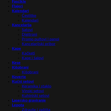
Fascikle
Flajeri
Kalendari
Čestitke
Kalendari
Kancelarija
Satovi
Digitroni
Promo pultovi i panoi
Kancelarijski pribor
Kape
Kačketi
Kape i šalovi
Kese
Kišobrani
Kišobrani
Koverte
Kućni setovi
Keramika i staklo
Vinski setovi
Kuhinjski setovi
Lasersko graviranje
Lepota
Zdravlje i zaštita