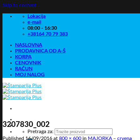
Skip to content
Lokacija
e-mail
08:00 - 16:30
+38164 70 79 383
NASLOVNA
PRODAVNICA OD A-Š
KORPA
CENOVNIK
RAČUN
MOJ NALOG
3207830_002
Pretraga za:
Published
16/09/2016
at
800 × 600
in
MAJORKA – crvena