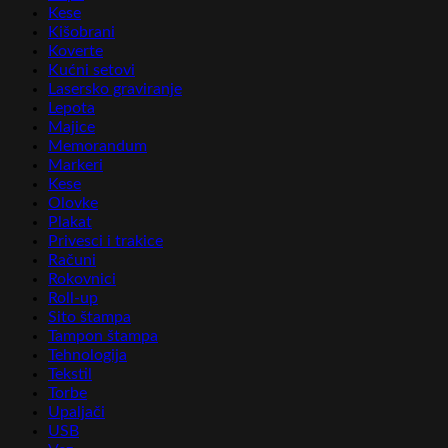
Kese
Kišobrani
Koverte
Kućni setovi
Lasersko graviranje
Lepota
Majice
Memorandum
Markeri
Kese
Olovke
Plakat
Privesci i trakice
Računi
Rokovnici
Roll-up
Sito štampa
Tampon štampa
Tehnologija
Tekstil
Torbe
Upaljači
USB