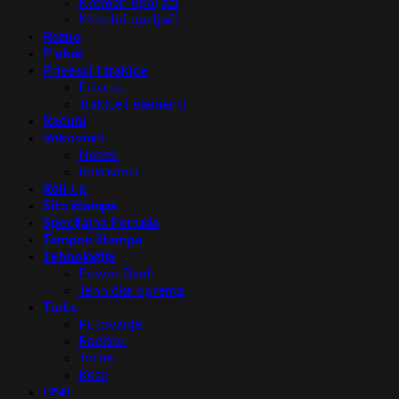
Kremen upaljači
Metalni upaljači
Razno
Plakat
Privesci i trakice
Privesci
Trakice i elementi
Računi
Rokovnici
Notesi
Rokovnici
Roll-up
Sito štampa
Specijalna Ponuda
Tampon štampa
Tehnologija
Power Bank
Tehnička oprema
Torbe
Putovanje
Rančevi
Torbe
Kese
USB