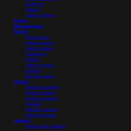
Antistres
Lepota
Sport i zabava
Majice
Memorandum
Tekstil
Polo majice
Unisex majice
Dečije majice
Dukserice
Peškiri
Jakne i prsluci
Košulje
Ženske majice
Olovke
Plastične olovke
Drvene olovke
Kutije za olovke
Markeri
Metalne olovke
Setovi olovaka
Upaljači
Elektronski upaljači