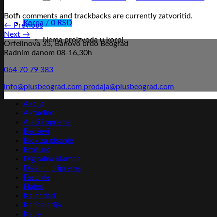
Both comments and trackbacks are currently zatvoritid.
Korpa /
0
RSD
←
Previous
Next
→
Nema proizvoda u korpi.
Orfelinova 35, Banovo brdo Beograd
Radnim danom 08-16,30h
064 70 79 383
info@plusbeograd.com
prodaja@plusbeograd.com
Akcija
Aktuelno
Alati i oprema
Bedževi
Blok za pisanje
Brošure
Digitalna štampa
Dizajn i priprema
Fascikle
Flajeri
Kalendari
Kancelarija
Kape