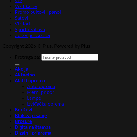
Vez
Vizit karte
Promo pultovi i panoi
Satovi
Vizitari
Sport i zabava
Zdravlje i zaštita
Copyright 2026 ©
Plus
. Powered by
Plus
Pretraga za:
Akcija
Aktuelno
Alati i oprema
Auto oprema
Merni pribor
Lampe
Izviđačka oprema
Bedževi
Blok za pisanje
Brošure
Digitalna štampa
Dizajn i priprema