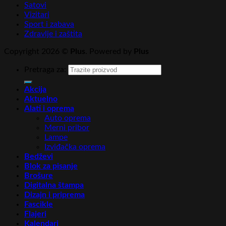
Satovi
Vizitari
Sport i zabava
Zdravlje i zaštita
Copyright 2026 ©
Plus
. Powered by
Plus
Pretraga za:
Akcija
Aktuelno
Alati i oprema
Auto oprema
Merni pribor
Lampe
Izviđačka oprema
Bedževi
Blok za pisanje
Brošure
Digitalna štampa
Dizajn i priprema
Fascikle
Flajeri
Kalendari