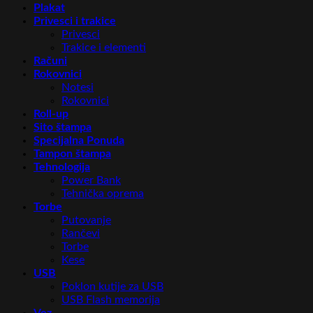
Plakat
Privesci i trakice
Privesci
Trakice i elementi
Računi
Rokovnici
Notesi
Rokovnici
Roll-up
Sito štampa
Specijalna Ponuda
Tampon štampa
Tehnologija
Power Bank
Tehnička oprema
Torbe
Putovanje
Rančevi
Torbe
Kese
USB
Poklon kutije za USB
USB Flash memorija
Vez