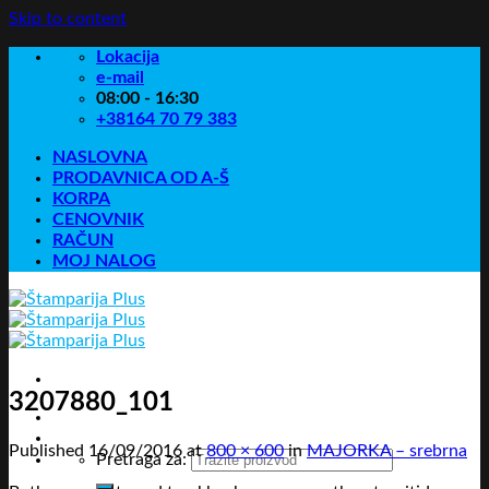
Skip to content
Lokacija
e-mail
08:00 - 16:30
+38164 70 79 383
NASLOVNA
PRODAVNICA OD A-Š
KORPA
CENOVNIK
RAČUN
MOJ NALOG
3207880_101
Published
16/09/2016
at
800 × 600
in
MAJORKA – srebrna
Pretraga za: