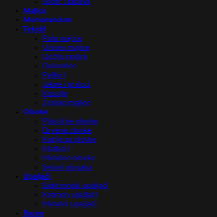
Sport i zabava
Majice
Memorandum
Tekstil
Polo majice
Unisex majice
Dečije majice
Dukserice
Peškiri
Jakne i prsluci
Košulje
Ženske majice
Olovke
Plastične olovke
Drvene olovke
Kutije za olovke
Markeri
Metalne olovke
Setovi olovaka
Upaljači
Elektronski upaljači
Kremen upaljači
Metalni upaljači
Razno