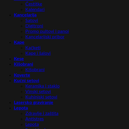
Čestitke
Kalendari
Kancelarija
Satovi
Digitroni
Promo pultovi i panoi
Kancelarijski pribor
Kape
Kačketi
Kape i šalovi
Kese
Kišobrani
Kišobrani
Koverte
Kućni setovi
Keramika i staklo
Vinski setovi
Kuhinjski setovi
Lasersko graviranje
Lepota
Zdravlje i zaštita
Antistres
Lepota