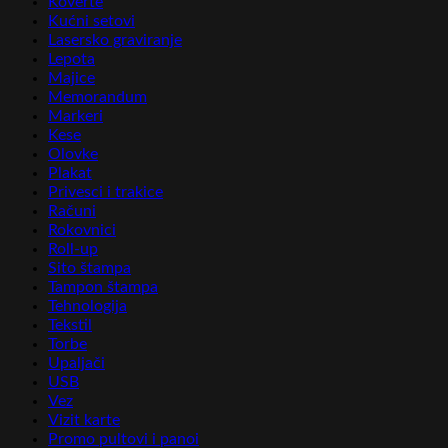
Koverte
Kućni setovi
Lasersko graviranje
Lepota
Majice
Memorandum
Markeri
Kese
Olovke
Plakat
Privesci i trakice
Računi
Rokovnici
Roll-up
Sito štampa
Tampon štampa
Tehnologija
Tekstil
Torbe
Upaljači
USB
Vez
Vizit karte
Promo pultovi i panoi