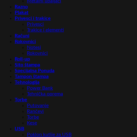
Metalni upaljači
Razno
Plakat
Privesci i trakice
Privesci
Trakice i elementi
Računi
Rokovnici
Notesi
Rokovnici
Roll-up
Sito štampa
Specijalna Ponuda
Tampon štampa
Tehnologija
Power Bank
Tehnička oprema
Torbe
Putovanje
Rančevi
Torbe
Kese
USB
Poklon kutije za USB