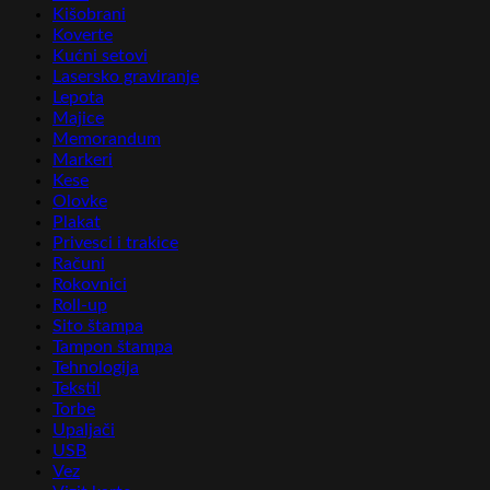
Kišobrani
Koverte
Kućni setovi
Lasersko graviranje
Lepota
Majice
Memorandum
Markeri
Kese
Olovke
Plakat
Privesci i trakice
Računi
Rokovnici
Roll-up
Sito štampa
Tampon štampa
Tehnologija
Tekstil
Torbe
Upaljači
USB
Vez