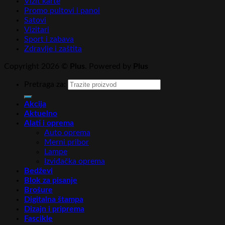
Vizit karte
Promo pultovi i panoi
Satovi
Vizitari
Sport i zabava
Zdravlje i zaštita
Copyright 2026 ©
Plus
. Powered by
Plus
Pretraga za:
Akcija
Aktuelno
Alati i oprema
Auto oprema
Merni pribor
Lampe
Izviđačka oprema
Bedževi
Blok za pisanje
Brošure
Digitalna štampa
Dizajn i priprema
Fascikle