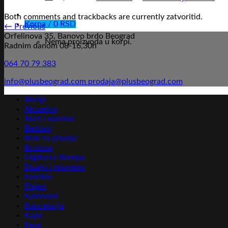
Both comments and trackbacks are currently zatvoritid.
Korpa /
0
RSD
←
Previous
Orfelinova 35, Banovo brdo Beograd
Nema proizvoda u korpi.
Radnim danom 08-16,30h
064 70 79 383
info@plusbeograd.com
prodaja@plusbeograd.com
Akcija
Aktuelno
Alati i oprema
Bedževi
Blok za pisanje
Brošure
Digitalna štampa
Dizajn i priprema
Fascikle
Flajeri
Kalendari
Kancelarija
Kape
Kese