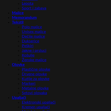
Lepota
Sport i zabava
Majice
Memorandum
Tekstil
Polo majice
Unisex majice
Dečije majice
Dukserice
Peškiri
Jakne i prsluci
Košulje
Ženske majice
Olovke
Plastične olovke
Drvene olovke
Kutije za olovke
Markeri
Metalne olovke
Setovi olovaka
Upaljači
Elektronski upaljači
Kremen upaljači