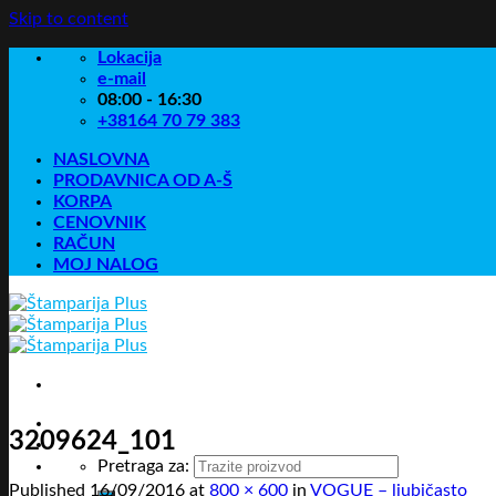
Skip to content
Lokacija
e-mail
08:00 - 16:30
+38164 70 79 383
NASLOVNA
PRODAVNICA OD A-Š
KORPA
CENOVNIK
RAČUN
MOJ NALOG
3209624_101
Pretraga za:
Published
16/09/2016
at
800 × 600
in
VOGUE – ljubičasto