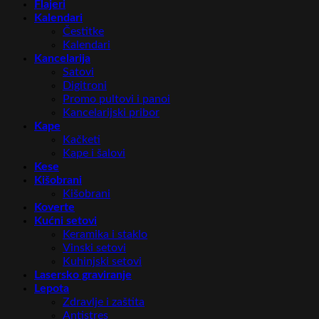
Flajeri
Kalendari
Čestitke
Kalendari
Kancelarija
Satovi
Digitroni
Promo pultovi i panoi
Kancelarijski pribor
Kape
Kačketi
Kape i šalovi
Kese
Kišobrani
Kišobrani
Koverte
Kućni setovi
Keramika i staklo
Vinski setovi
Kuhinjski setovi
Lasersko graviranje
Lepota
Zdravlje i zaštita
Antistres