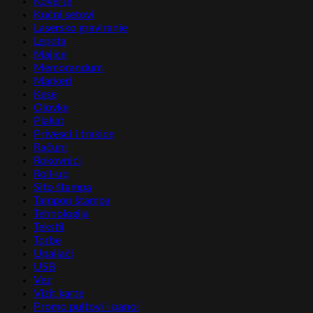
Koverte
Kućni setovi
Lasersko graviranje
Lepota
Majice
Memorandum
Markeri
Kese
Olovke
Plakat
Privesci i trakice
Računi
Rokovnici
Roll-up
Sito štampa
Tampon štampa
Tehnologija
Tekstil
Torbe
Upaljači
USB
Vez
Vizit karte
Promo pultovi i panoi