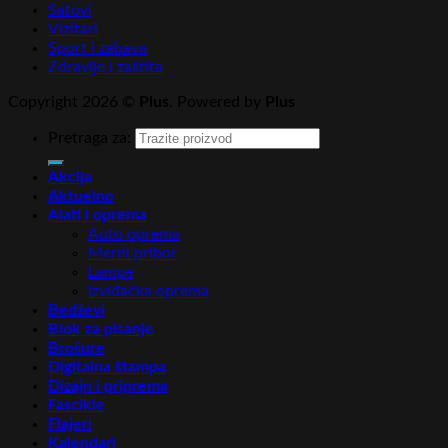
Satovi
Vizitari
Sport i zabava
Zdravlje i zaštita
Copyright 2026 ©
Plus
. Powered by
Plus
Pretraga za:
Akcija
Aktuelno
Alati i oprema
Auto oprema
Merni pribor
Lampe
Izviđačka oprema
Bedževi
Blok za pisanje
Brošure
Digitalna štampa
Dizajn i priprema
Fascikle
Flajeri
Kalendari