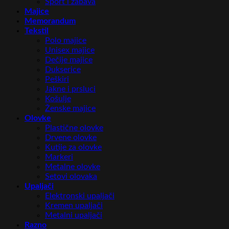
Sport i zabava
Majice
Memorandum
Tekstil
Polo majice
Unisex majice
Dečije majice
Dukserice
Peškiri
Jakne i prsluci
Košulje
Ženske majice
Olovke
Plastične olovke
Drvene olovke
Kutije za olovke
Markeri
Metalne olovke
Setovi olovaka
Upaljači
Elektronski upaljači
Kremen upaljači
Metalni upaljači
Razno