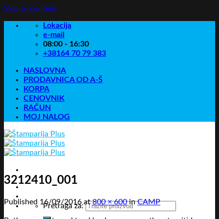
Skip to content
Lokacija
e-mail
08:00 - 16:30
+38164 70 79 383
NASLOVNA
PRODAVNICA OD A-Š
KORPA
CENOVNIK
RAČUN
MOJ NALOG
3212410_001
Published
16/09/2016
at
800 × 600
in
CAMP
Pretraga za: