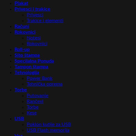
Plakat
Privesci i trakice
Privesci
Trakice i elementi
Računi
Rokovnici
Notesi
Rokovnici
Roll-up
Sito štampa
Specijalna Ponuda
Tampon štampa
Tehnologija
Power Bank
Tehnička oprema
Torbe
Putovanje
Rančevi
Torbe
Kese
USB
Poklon kutije za USB
USB Flash memorija
Vez