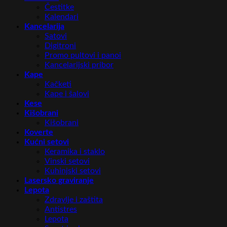
Čestitke
Kalendari
Kancelarija
Satovi
Digitroni
Promo pultovi i panoi
Kancelarijski pribor
Kape
Kačketi
Kape i šalovi
Kese
Kišobrani
Kišobrani
Koverte
Kućni setovi
Keramika i staklo
Vinski setovi
Kuhinjski setovi
Lasersko graviranje
Lepota
Zdravlje i zaštita
Antistres
Lepota