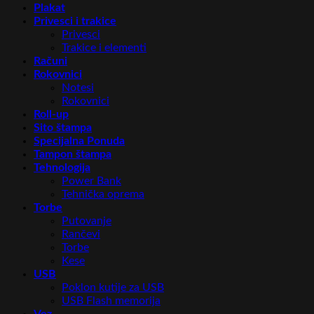
Plakat
Privesci i trakice
Privesci
Trakice i elementi
Računi
Rokovnici
Notesi
Rokovnici
Roll-up
Sito štampa
Specijalna Ponuda
Tampon štampa
Tehnologija
Power Bank
Tehnička oprema
Torbe
Putovanje
Rančevi
Torbe
Kese
USB
Poklon kutije za USB
USB Flash memorija
Vez