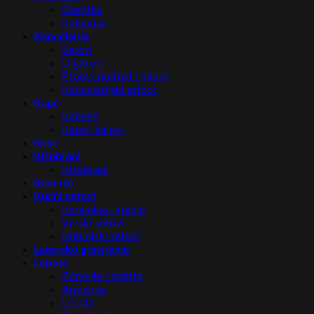
Čestitke
Kalendari
Kancelarija
Satovi
Digitroni
Promo pultovi i panoi
Kancelarijski pribor
Kape
Kačketi
Kape i šalovi
Kese
Kišobrani
Kišobrani
Koverte
Kućni setovi
Keramika i staklo
Vinski setovi
Kuhinjski setovi
Lasersko graviranje
Lepota
Zdravlje i zaštita
Antistres
Lepota