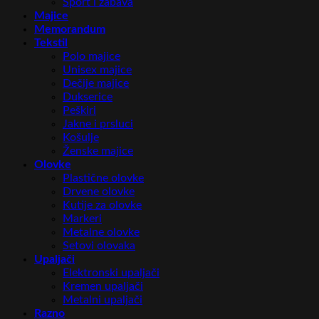
Sport i zabava
Majice
Memorandum
Tekstil
Polo majice
Unisex majice
Dečije majice
Dukserice
Peškiri
Jakne i prsluci
Košulje
Ženske majice
Olovke
Plastične olovke
Drvene olovke
Kutije za olovke
Markeri
Metalne olovke
Setovi olovaka
Upaljači
Elektronski upaljači
Kremen upaljači
Metalni upaljači
Razno