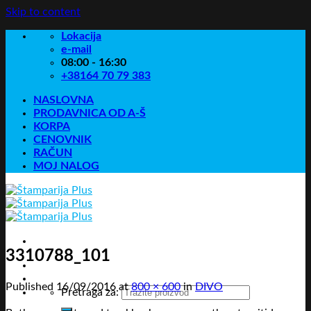
Skip to content
Lokacija
e-mail
08:00 - 16:30
+38164 70 79 383
NASLOVNA
PRODAVNICA OD A-Š
KORPA
CENOVNIK
RAČUN
MOJ NALOG
3310788_101
Published
16/09/2016
at
800 × 600
in
DIVO
Pretraga za: