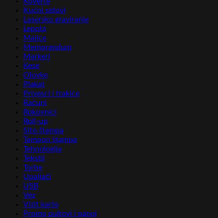
Koverte
Kućni setovi
Lasersko graviranje
Lepota
Majice
Memorandum
Markeri
Kese
Olovke
Plakat
Privesci i trakice
Računi
Rokovnici
Roll-up
Sito štampa
Tampon štampa
Tehnologija
Tekstil
Torbe
Upaljači
USB
Vez
Vizit karte
Promo pultovi i panoi