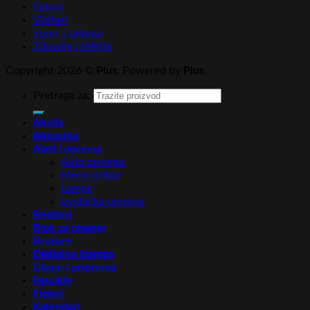
Satovi
Vizitari
Sport i zabava
Zdravlje i zaštita
Copyright 2026 ©
Plus
. Powered by
Plus
Pretraga za:
Akcija
Aktuelno
Alati i oprema
Auto oprema
Merni pribor
Lampe
Izviđačka oprema
Bedževi
Blok za pisanje
Brošure
Digitalna štampa
Dizajn i priprema
Fascikle
Flajeri
Kalendari