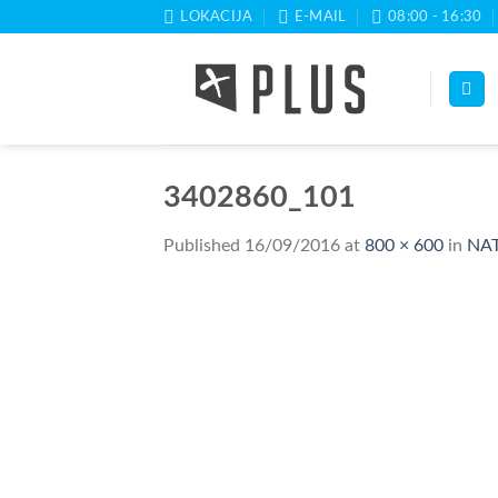
Skip
LOKACIJA
E-MAIL
08:00 - 16:30
to
content
3402860_101
Published
16/09/2016
at
800 × 600
in
NAT