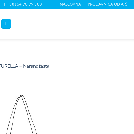
+38164 70 79 383
NASLOVNA
PRODAVNICA OD A-Š
URELLA – Narandžasta