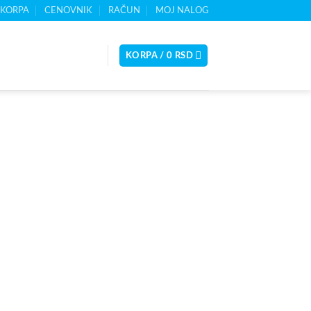
KORPA
CENOVNIK
RAČUN
MOJ NALOG
KORPA /
0
RSD