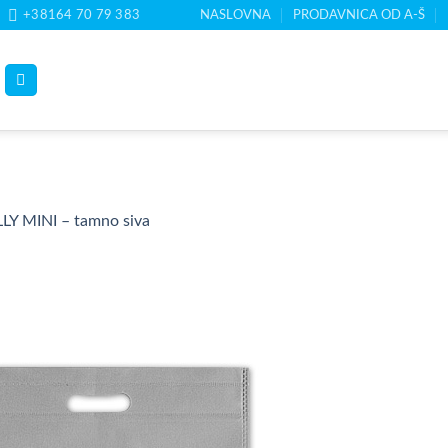
+38164 70 79 383
NASLOVNA
PRODAVNICA OD A-Š
LY MINI – tamno siva