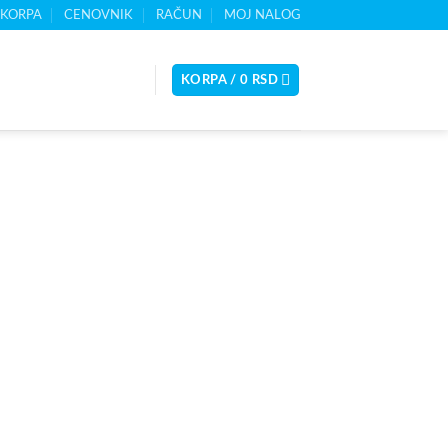
KORPA
CENOVNIK
RAČUN
MOJ NALOG
KORPA /
0
RSD