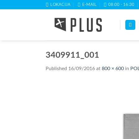
Skip
LOKACIJA
E-MAIL
08:00 - 16:30
to
content
3409911_001
Published
16/09/2016
at
800 × 600
in
POL