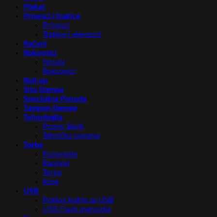
Plakat
Privesci i trakice
Privesci
Trakice i elementi
Računi
Rokovnici
Notesi
Rokovnici
Roll-up
Sito štampa
Specijalna Ponuda
Tampon štampa
Tehnologija
Power Bank
Tehnička oprema
Torbe
Putovanje
Rančevi
Torbe
Kese
USB
Poklon kutije za USB
USB Flash memorija