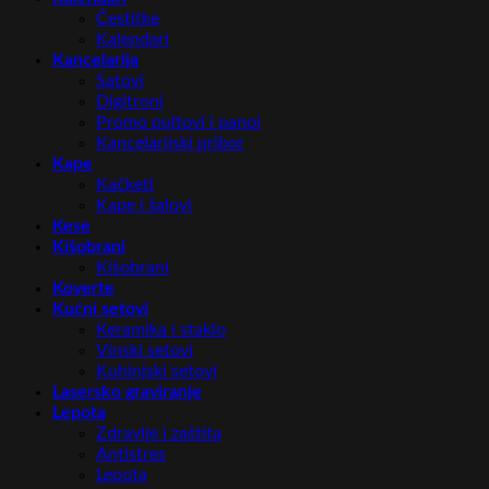
Čestitke
Kalendari
Kancelarija
Satovi
Digitroni
Promo pultovi i panoi
Kancelarijski pribor
Kape
Kačketi
Kape i šalovi
Kese
Kišobrani
Kišobrani
Koverte
Kućni setovi
Keramika i staklo
Vinski setovi
Kuhinjski setovi
Lasersko graviranje
Lepota
Zdravlje i zaštita
Antistres
Lepota