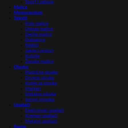
Sport i zabava
Majice
Memorandum
Tekstil
Polo majice
Unisex majice
Dečije majice
Dukserice
Peškiri
Jakne i prsluci
Košulje
Ženske majice
Olovke
Plastične olovke
Drvene olovke
Kutije za olovke
Markeri
Metalne olovke
Setovi olovaka
Upaljači
Elektronski upaljači
Kremen upaljači
Metalni upaljači
Razno