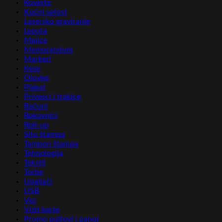
Koverte
Kućni setovi
Lasersko graviranje
Lepota
Majice
Memorandum
Markeri
Kese
Olovke
Plakat
Privesci i trakice
Računi
Rokovnici
Roll-up
Sito štampa
Tampon štampa
Tehnologija
Tekstil
Torbe
Upaljači
USB
Vez
Vizit karte
Promo pultovi i panoi