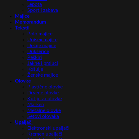
Lepota
Sport i zabava
Majice
Memorandum
Tekstil
Polo majice
Unisex majice
Dečije majice
Dukserice
Peškiri
Jakne i prsluci
Košulje
Ženske majice
Olovke
Plastične olovke
Drvene olovke
Kutije za olovke
Markeri
Metalne olovke
Setovi olovaka
Upaljači
Elektronski upaljači
Kremen upaljači