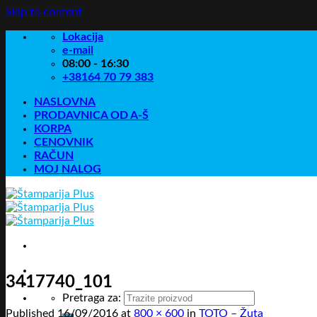
Skip to content
Lokacija
e-mail
08:00 - 16:30
+38164 70 79 383
NASLOVNA
PRODAVNICA OD A-Š
KORPA
CENOVNIK
RAČUN
MOJ NALOG
3417740_101
Pretraga za:
Published
16/09/2016
at
800 × 600
in
TOTO – Žuta