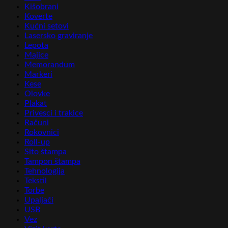
Kišobrani
Koverte
Kućni setovi
Lasersko graviranje
Lepota
Majice
Memorandum
Markeri
Kese
Olovke
Plakat
Privesci i trakice
Računi
Rokovnici
Roll-up
Sito štampa
Tampon štampa
Tehnologija
Tekstil
Torbe
Upaljači
USB
Vez