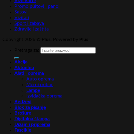
Vizit karte
Promo pultovi i panoi
Satovi
Vizitari
Sport i zabava
Zdravlje i zaštita
Copyright 2026 ©
Plus
. Powered by
Plus
Pretraga za:
Akcija
Aktuelno
Alati i oprema
Auto oprema
Merni pribor
Lampe
Izviđačka oprema
Bedževi
Blok za pisanje
Brošure
Digitalna štampa
Dizajn i priprema
Fascikle