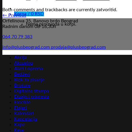
Both comments and trackbacks are currently zatvoritid.
Korpa /
0
RSD
←
Previous
Orfelinova 35, Banovo brdo Beograd
Nema proizvoda u korpi.
Radnim danom 08-16,30h
064 70 79 383
info@plusbeograd.com
prodaja@plusbeograd.com
Akcija
Aktuelno
Alati i oprema
Bedževi
Blok za pisanje
Brošure
Digitalna štampa
Dizajn i priprema
Fascikle
Flajeri
Kalendari
Kancelarija
Kape
Kese