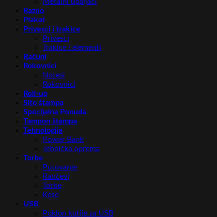
Metalni upaljači
Razno
Plakat
Privesci i trakice
Privesci
Trakice i elementi
Računi
Rokovnici
Notesi
Rokovnici
Roll-up
Sito štampa
Specijalna Ponuda
Tampon štampa
Tehnologija
Power Bank
Tehnička oprema
Torbe
Putovanje
Rančevi
Torbe
Kese
USB
Poklon kutije za USB