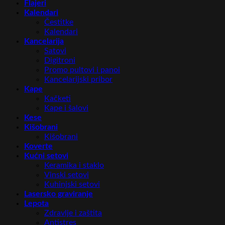
Flajeri
Kalendari
Čestitke
Kalendari
Kancelarija
Satovi
Digitroni
Promo pultovi i panoi
Kancelarijski pribor
Kape
Kačketi
Kape i šalovi
Kese
Kišobrani
Kišobrani
Koverte
Kućni setovi
Keramika i staklo
Vinski setovi
Kuhinjski setovi
Lasersko graviranje
Lepota
Zdravlje i zaštita
Antistres