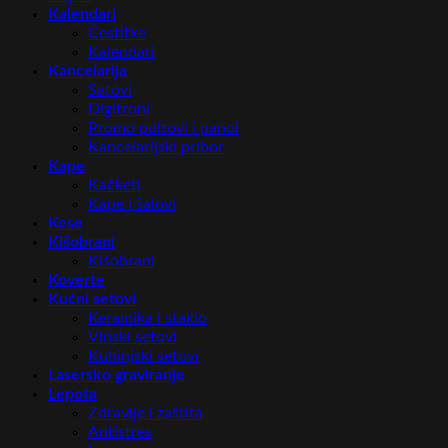
Kalendari
Čestitke
Kalendari
Kancelarija
Satovi
Digitroni
Promo pultovi i panoi
Kancelarijski pribor
Kape
Kačketi
Kape i šalovi
Kese
Kišobrani
Kišobrani
Koverte
Kućni setovi
Keramika i staklo
Vinski setovi
Kuhinjski setovi
Lasersko graviranje
Lepota
Zdravlje i zaštita
Antistres