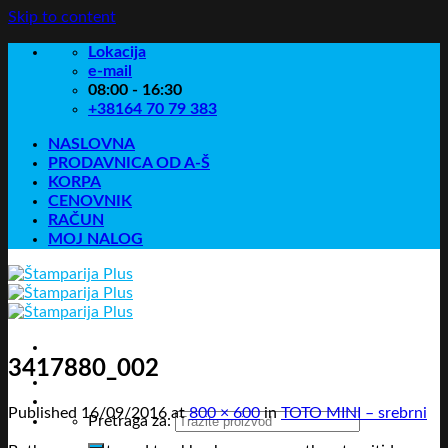
Skip to content
Lokacija
e-mail
08:00 - 16:30
+38164 70 79 383
NASLOVNA
PRODAVNICA OD A-Š
KORPA
CENOVNIK
RAČUN
MOJ NALOG
3417880_002
Published
16/09/2016
at
800 × 600
in
TOTO MINI – srebrni
Pretraga za: