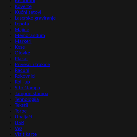
Kišobrani
Koverte
Kućni setovi
Lasersko graviranje
Lepota
Majice
Memorandum
Markeri
Kese
Olovke
Plakat
Privesci i trakice
Računi
Rokovnici
Roll-up
Sito štampa
Tampon štampa
Tehnologija
Tekstil
Torbe
Upaljači
USB
Vez
Vizit karte