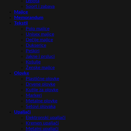
Lepota
Sport i zabava
Majice
Memorandum
Tekstil
Polo majice
Unisex majice
Dečije majice
Dukserice
Peškiri
Jakne i prsluci
Košulje
Ženske majice
Olovke
Plastične olovke
Drvene olovke
Kutije za olovke
Markeri
Metalne olovke
Setovi olovaka
Upaljači
Elektronski upaljači
Kremen upaljači
Metalni upaljači