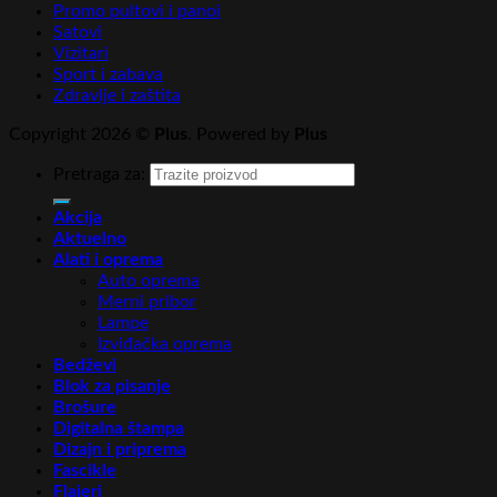
Promo pultovi i panoi
Satovi
Vizitari
Sport i zabava
Zdravlje i zaštita
Copyright 2026 ©
Plus
. Powered by
Plus
Pretraga za:
Akcija
Aktuelno
Alati i oprema
Auto oprema
Merni pribor
Lampe
Izviđačka oprema
Bedževi
Blok za pisanje
Brošure
Digitalna štampa
Dizajn i priprema
Fascikle
Flajeri