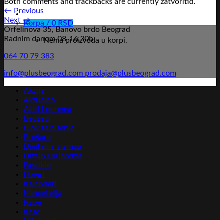
Both comments and trackbacks are currently zatvoritid.
←
Previous
Next
→
Korpa /
0
RSD
Orfelinova 35, Banovo brdo Beograd
Radnim danom 08-16,30h
Nema proizvoda u korpi.
064 70 79 383
info@plusbeograd.com
prodaja@plusbeograd.com
Akcija
Aktuelno
Alati i oprema
Bedževi
Blok za pisanje
Brošure
Digitalna štampa
Dizajn i priprema
Fascikle
Flajeri
Kalendari
Kancelarija
Kape
Kese