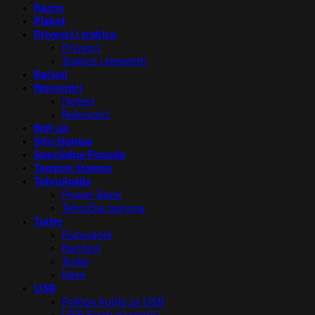
Razno
Plakat
Privesci i trakice
Privesci
Trakice i elementi
Računi
Rokovnici
Notesi
Rokovnici
Roll-up
Sito štampa
Specijalna Ponuda
Tampon štampa
Tehnologija
Power Bank
Tehnička oprema
Torbe
Putovanje
Rančevi
Torbe
Kese
USB
Poklon kutije za USB
USB Flash memorija