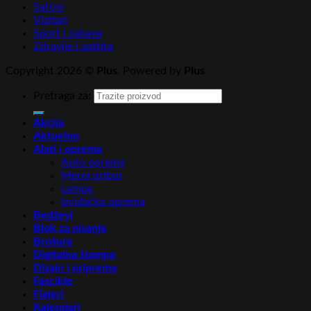
Satovi
Vizitari
Sport i zabava
Zdravlje i zaštita
Copyright 2026 ©
Plus
. Powered by
Plus
Pretraga za:
Akcija
Aktuelno
Alati i oprema
Auto oprema
Merni pribor
Lampe
Izviđačka oprema
Bedževi
Blok za pisanje
Brošure
Digitalna štampa
Dizajn i priprema
Fascikle
Flajeri
Kalendari