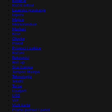
Koverte
Kućni setovi
Lasersko graviranje
Lepota
Majice
Memorandum
Markeri
Kese
Olovke
Plakat
Privesci i trakice
Računi
Rokovnici
Roll-up
Sito štampa
Tampon štampa
Tehnologija
Tekstil
Torbe
Upaljači
USB
Vez
Vizit karte
Promo pultovi i panoi