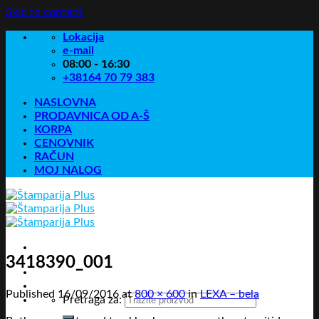
Skip to content
Lokacija
e-mail
08:00 - 16:30
+38164 70 79 383
NASLOVNA
PRODAVNICA OD A-Š
KORPA
CENOVNIK
RAČUN
MOJ NALOG
3418390_001
Published
16/09/2016
at
800 × 600
in
LEXA – bela
Pretraga za: