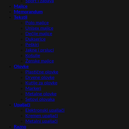
Sport i zabava
Majice
Memorandum
Tekstil
Polo majice
Unisex majice
Dečije majice
Dukserice
Peškiri
Jakne i prsluci
Košulje
Ženske majice
Olovke
Plastične olovke
Drvene olovke
Kutije za olovke
Markeri
Metalne olovke
Setovi olovaka
Upaljači
Elektronski upaljači
Kremen upaljači
Metalni upaljači
Razno