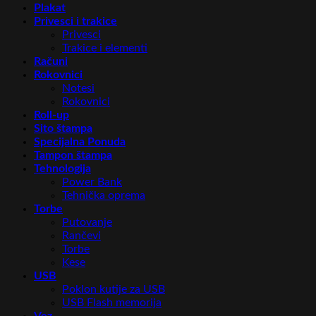
Plakat
Privesci i trakice
Privesci
Trakice i elementi
Računi
Rokovnici
Notesi
Rokovnici
Roll-up
Sito štampa
Specijalna Ponuda
Tampon štampa
Tehnologija
Power Bank
Tehnička oprema
Torbe
Putovanje
Rančevi
Torbe
Kese
USB
Poklon kutije za USB
USB Flash memorija
Vez