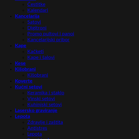
Čestitke
Kalendari
Kancelarija
Satovi
Digitroni
Promo pultovi i panoi
Kancelarijski pribor
Kape
Kačketi
Kape i šalovi
Kese
Kišobrani
Kišobrani
Koverte
Kućni setovi
Keramika i staklo
Vinski setovi
Kuhinjski setovi
Lasersko graviranje
Lepota
Zdravlje i zaštita
Antistres
Lepota