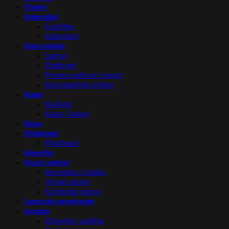
Flajeri
Kalendari
Čestitke
Kalendari
Kancelarija
Satovi
Digitroni
Promo pultovi i panoi
Kancelarijski pribor
Kape
Kačketi
Kape i šalovi
Kese
Kišobrani
Kišobrani
Koverte
Kućni setovi
Keramika i staklo
Vinski setovi
Kuhinjski setovi
Lasersko graviranje
Lepota
Zdravlje i zaštita