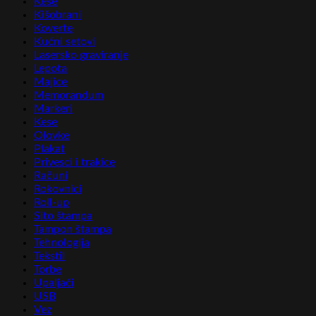
Kese
Kišobrani
Koverte
Kućni setovi
Lasersko graviranje
Lepota
Majice
Memorandum
Markeri
Kese
Olovke
Plakat
Privesci i trakice
Računi
Rokovnici
Roll-up
Sito štampa
Tampon štampa
Tehnologija
Tekstil
Torbe
Upaljači
USB
Vez