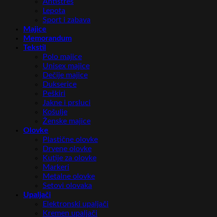
Antistres
Lepota
Sport i zabava
Majice
Memorandum
Tekstil
Polo majice
Unisex majice
Dečije majice
Dukserice
Peškiri
Jakne i prsluci
Košulje
Ženske majice
Olovke
Plastične olovke
Drvene olovke
Kutije za olovke
Markeri
Metalne olovke
Setovi olovaka
Upaljači
Elektronski upaljači
Kremen upaljači