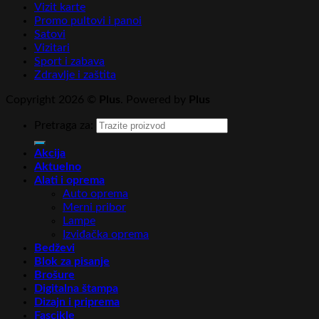
Vizit karte
Promo pultovi i panoi
Satovi
Vizitari
Sport i zabava
Zdravlje i zaštita
Copyright 2026 ©
Plus
. Powered by
Plus
Pretraga za:
Akcija
Aktuelno
Alati i oprema
Auto oprema
Merni pribor
Lampe
Izviđačka oprema
Bedževi
Blok za pisanje
Brošure
Digitalna štampa
Dizajn i priprema
Fascikle