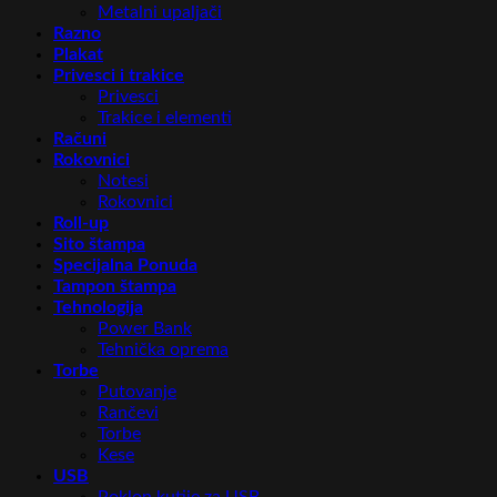
Metalni upaljači
Razno
Plakat
Privesci i trakice
Privesci
Trakice i elementi
Računi
Rokovnici
Notesi
Rokovnici
Roll-up
Sito štampa
Specijalna Ponuda
Tampon štampa
Tehnologija
Power Bank
Tehnička oprema
Torbe
Putovanje
Rančevi
Torbe
Kese
USB
Poklon kutije za USB