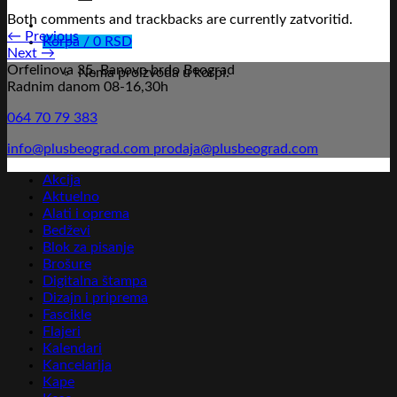
Both comments and trackbacks are currently zatvoritid.
←
Previous
Korpa /
0
RSD
Next
→
Orfelinova 35, Banovo brdo Beograd
Nema proizvoda u korpi.
Radnim danom 08-16,30h
064 70 79 383
info@plusbeograd.com
prodaja@plusbeograd.com
Akcija
Aktuelno
Alati i oprema
Bedževi
Blok za pisanje
Brošure
Digitalna štampa
Dizajn i priprema
Fascikle
Flajeri
Kalendari
Kancelarija
Kape