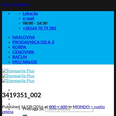
Skip to content
Lokacija
e-mail
08:00 - 16:30
+38164 70 79 383
NASLOVNA
PRODAVNICA OD A-Š
KORPA
CENOVNIK
RAČUN
MOJ NALOG
3419351_002
Published
16/09/2016
at
800 × 600
in
MONDO – svetlo
Pretraga za:
zelena