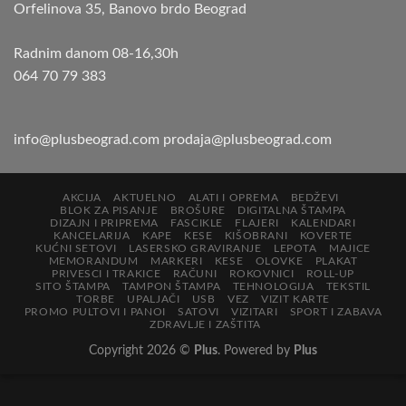
Orfelinova 35, Banovo brdo Beograd
Radnim danom 08-16,30h
064 70 79 383
info@plusbeograd.com
prodaja@plusbeograd.com
AKCIJA
AKTUELNO
ALATI I OPREMA
BEDŽEVI
BLOK ZA PISANJE
BROŠURE
DIGITALNA ŠTAMPA
DIZAJN I PRIPREMA
FASCIKLE
FLAJERI
KALENDARI
KANCELARIJA
KAPE
KESE
KIŠOBRANI
KOVERTE
KUĆNI SETOVI
LASERSKO GRAVIRANJE
LEPOTA
MAJICE
MEMORANDUM
MARKERI
KESE
OLOVKE
PLAKAT
PRIVESCI I TRAKICE
RAČUNI
ROKOVNICI
ROLL-UP
SITO ŠTAMPA
TAMPON ŠTAMPA
TEHNOLOGIJA
TEKSTIL
TORBE
UPALJAČI
USB
VEZ
VIZIT KARTE
PROMO PULTOVI I PANOI
SATOVI
VIZITARI
SPORT I ZABAVA
ZDRAVLJE I ZAŠTITA
Copyright 2026 ©
Plus
. Powered by
Plus