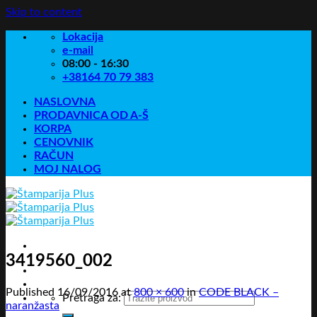
Skip to content
Lokacija
e-mail
08:00 - 16:30
+38164 70 79 383
NASLOVNA
PRODAVNICA OD A-Š
KORPA
CENOVNIK
RAČUN
MOJ NALOG
3419560_002
Published
16/09/2016
at
800 × 600
in
CODE BLACK –
Pretraga za:
naranžasta