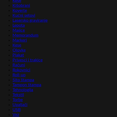
Kese
Kišobrani
Koverte
Kućni setovi
Lasersko graviranje
Lepota
Majice
Memorandum
Markeri
Kese
Olovke
Plakat
Privesci i trakice
Računi
Rokovnici
Roll-up
Sito štampa
Tampon štampa
Tehnologija
Tekstil
Torbe
Upaljači
USB
Vez