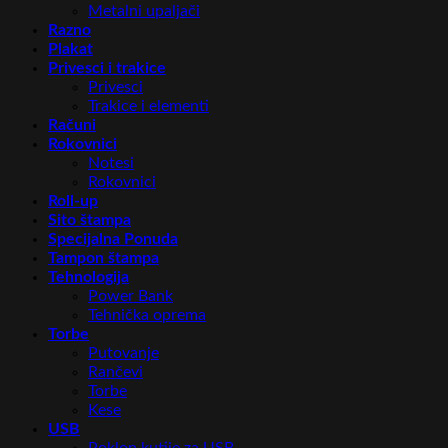
Metalni upaljači
Razno
Plakat
Privesci i trakice
Privesci
Trakice i elementi
Računi
Rokovnici
Notesi
Rokovnici
Roll-up
Sito štampa
Specijalna Ponuda
Tampon štampa
Tehnologija
Power Bank
Tehnička oprema
Torbe
Putovanje
Rančevi
Torbe
Kese
USB
Poklon kutije za USB