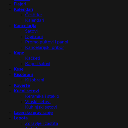
Flajeri
Kalendari
Čestitke
Kalendari
Kancelarija
Satovi
Digitroni
Promo pultovi i panoi
Kancelarijski pribor
Kape
Kačketi
Kape i šalovi
Kese
Kišobrani
Kišobrani
Koverte
Kućni setovi
Keramika i staklo
Vinski setovi
Kuhinjski setovi
Lasersko graviranje
Lepota
Zdravlje i zaštita