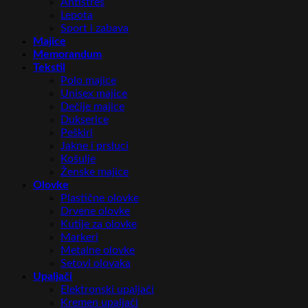
Antistres
Lepota
Sport i zabava
Majice
Memorandum
Tekstil
Polo majice
Unisex majice
Dečije majice
Dukserice
Peškiri
Jakne i prsluci
Košulje
Ženske majice
Olovke
Plastične olovke
Drvene olovke
Kutije za olovke
Markeri
Metalne olovke
Setovi olovaka
Upaljači
Elektronski upaljači
Kremen upaljači