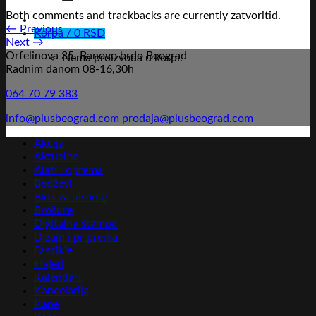
Both comments and trackbacks are currently zatvoritid.
←
Previous
Korpa /
0
RSD
Next
→
Orfelinova 35, Banovo brdo Beograd
Nema proizvoda u korpi.
Radnim danom 08-16,30h
064 70 79 383
info@plusbeograd.com
prodaja@plusbeograd.com
Akcija
Aktuelno
Alati i oprema
Bedževi
Blok za pisanje
Brošure
Digitalna štampa
Dizajn i priprema
Fascikle
Flajeri
Kalendari
Kancelarija
Kape