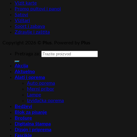
Vizit karte
Promo pultovi i panoi
Satovi
Vizitari
Sport i zabava
Zdravlje i zaštita
Copyright 2026 ©
Plus
. Powered by
Plus
Pretraga za:
Akcija
Aktuelno
Alati i oprema
Auto oprema
Merni pribor
Lampe
Izviđačka oprema
Bedževi
Blok za pisanje
Brošure
Digitalna štampa
Dizajn i priprema
Fascikle