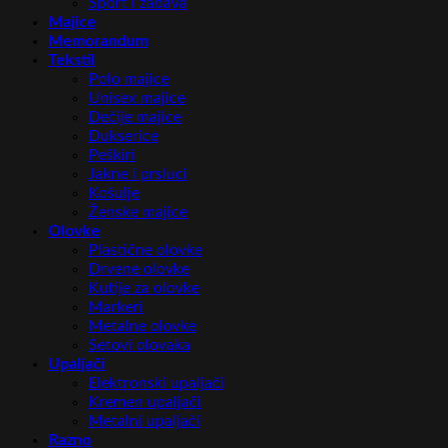
Sport i zabava
Majice
Memorandum
Tekstil
Polo majice
Unisex majice
Dečije majice
Dukserice
Peškiri
Jakne i prsluci
Košulje
Ženske majice
Olovke
Plastične olovke
Drvene olovke
Kutije za olovke
Markeri
Metalne olovke
Setovi olovaka
Upaljači
Elektronski upaljači
Kremen upaljači
Metalni upaljači
Razno