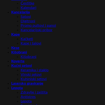
Čestitke
Kalendari
Kancelarija
Satovi
Digitroni
Promo pultovi i panoi
Kancelarijski pribor
Kape
Kačketi
Kape i šalovi
Kese
Kišobrani
Kišobrani
Koverte
Kućni setovi
Keramika i staklo
Vinski setovi
Kuhinjski setovi
Lasersko graviranje
Lepota
Zdravlje i zaštita
Antistres
Lepota