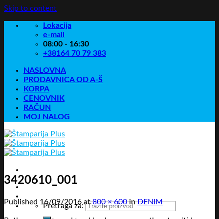
Skip to content
Lokacija
e-mail
08:00 - 16:30
+38164 70 79 383
NASLOVNA
PRODAVNICA OD A-Š
KORPA
CENOVNIK
RAČUN
MOJ NALOG
3420610_001
Published
16/09/2016
at
800 × 600
in
DENIM
Pretraga za: