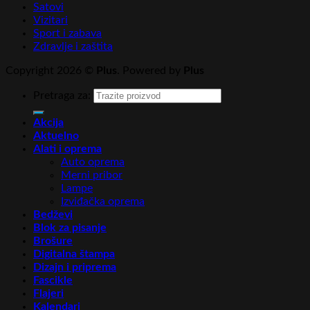
Satovi
Vizitari
Sport i zabava
Zdravlje i zaštita
Copyright 2026 ©
Plus
. Powered by
Plus
Pretraga za:
Akcija
Aktuelno
Alati i oprema
Auto oprema
Merni pribor
Lampe
Izviđačka oprema
Bedževi
Blok za pisanje
Brošure
Digitalna štampa
Dizajn i priprema
Fascikle
Flajeri
Kalendari