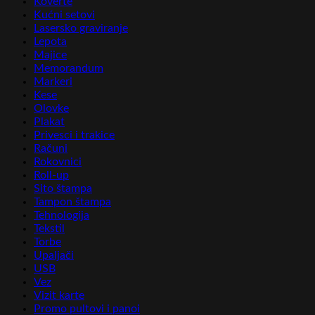
Koverte
Kućni setovi
Lasersko graviranje
Lepota
Majice
Memorandum
Markeri
Kese
Olovke
Plakat
Privesci i trakice
Računi
Rokovnici
Roll-up
Sito štampa
Tampon štampa
Tehnologija
Tekstil
Torbe
Upaljači
USB
Vez
Vizit karte
Promo pultovi i panoi