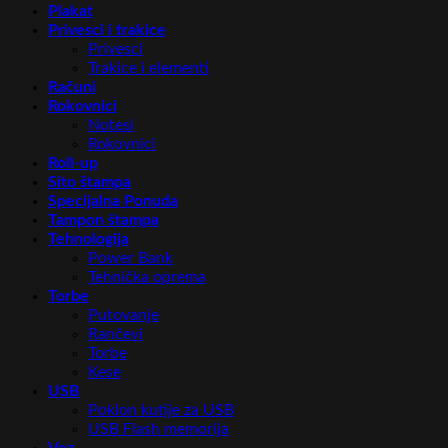
Plakat
Privesci i trakice
Privesci
Trakice i elementi
Računi
Rokovnici
Notesi
Rokovnici
Roll-up
Sito štampa
Specijalna Ponuda
Tampon štampa
Tehnologija
Power Bank
Tehnička oprema
Torbe
Putovanje
Rančevi
Torbe
Kese
USB
Poklon kutije za USB
USB Flash memorija
Vez