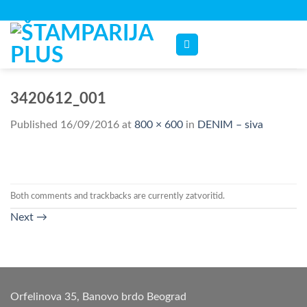
Skip
to
content
3420612_001
Published
16/09/2016
at
800 × 600
in
DENIM – siva
Both comments and trackbacks are currently zatvoritid.
Next
→
Orfelinova 35, Banovo brdo Beograd