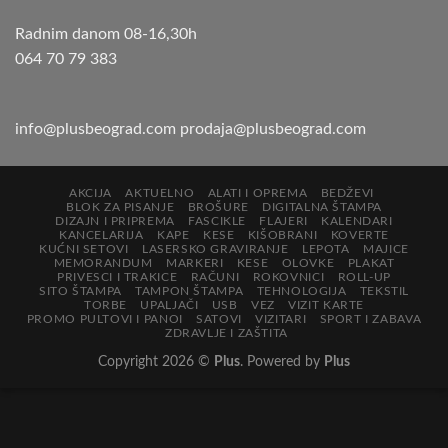
Radnim danom 08-16,30h
064 70 79 383
info@plusbeograd.com
prodaja@plusbeograd.com
AKCIJA
AKTUELNO
ALATI I OPREMA
BEDŽEVI
BLOK ZA PISANJE
BROŠURE
DIGITALNA ŠTAMPA
DIZAJN I PRIPREMA
FASCIKLE
FLAJERI
KALENDARI
KANCELARIJA
KAPE
KESE
KIŠOBRANI
KOVERTE
KUĆNI SETOVI
LASERSKO GRAVIRANJE
LEPOTA
MAJICE
MEMORANDUM
MARKERI
KESE
OLOVKE
PLAKAT
PRIVESCI I TRAKICE
RAČUNI
ROKOVNICI
ROLL-UP
SITO ŠTAMPA
TAMPON ŠTAMPA
TEHNOLOGIJA
TEKSTIL
TORBE
UPALJAČI
USB
VEZ
VIZIT KARTE
PROMO PULTOVI I PANOI
SATOVI
VIZITARI
SPORT I ZABAVA
ZDRAVLJE I ZAŠTITA
Copyright 2026 ©
Plus
. Powered by
Plus