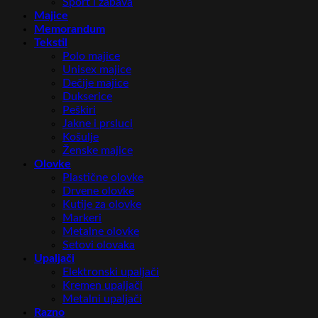
Sport i zabava
Majice
Memorandum
Tekstil
Polo majice
Unisex majice
Dečije majice
Dukserice
Peškiri
Jakne i prsluci
Košulje
Ženske majice
Olovke
Plastične olovke
Drvene olovke
Kutije za olovke
Markeri
Metalne olovke
Setovi olovaka
Upaljači
Elektronski upaljači
Kremen upaljači
Metalni upaljači
Razno