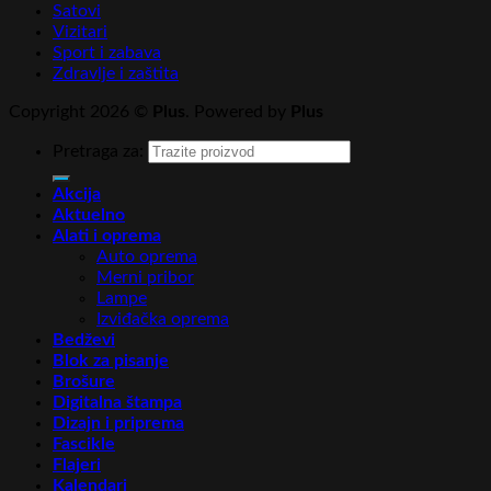
Satovi
Vizitari
Sport i zabava
Zdravlje i zaštita
Copyright 2026 ©
Plus
. Powered by
Plus
Pretraga za:
Akcija
Aktuelno
Alati i oprema
Auto oprema
Merni pribor
Lampe
Izviđačka oprema
Bedževi
Blok za pisanje
Brošure
Digitalna štampa
Dizajn i priprema
Fascikle
Flajeri
Kalendari