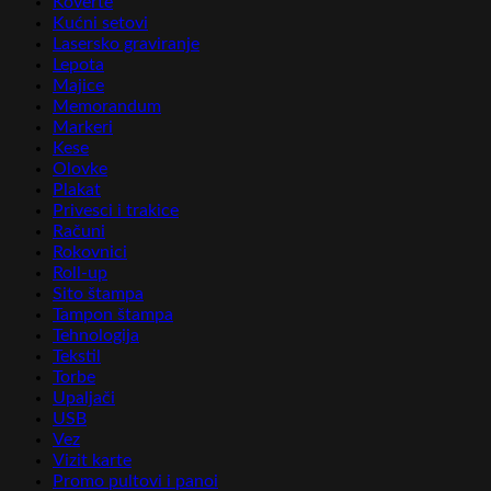
Koverte
Kućni setovi
Lasersko graviranje
Lepota
Majice
Memorandum
Markeri
Kese
Olovke
Plakat
Privesci i trakice
Računi
Rokovnici
Roll-up
Sito štampa
Tampon štampa
Tehnologija
Tekstil
Torbe
Upaljači
USB
Vez
Vizit karte
Promo pultovi i panoi