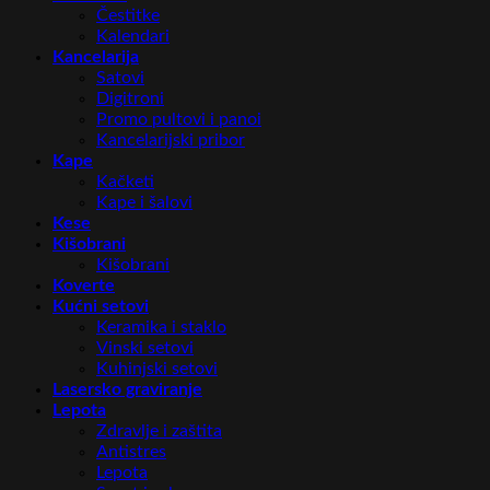
Čestitke
Kalendari
Kancelarija
Satovi
Digitroni
Promo pultovi i panoi
Kancelarijski pribor
Kape
Kačketi
Kape i šalovi
Kese
Kišobrani
Kišobrani
Koverte
Kućni setovi
Keramika i staklo
Vinski setovi
Kuhinjski setovi
Lasersko graviranje
Lepota
Zdravlje i zaštita
Antistres
Lepota