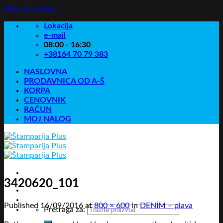
Skip to content
Lokacija
e-mail
08:00 - 16:30
+38164 70 79 383
NASLOVNA
PRODAVNICA OD A-Š
KORPA
CENOVNIK
RAČUN
MOJ NALOG
3420620_101
Published
16/09/2016
at
800 × 600
in
DENIM – plava
Pretraga za: