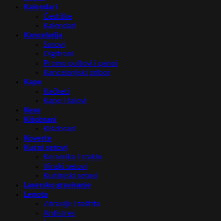
Kalendari
Čestitke
Kalendari
Kancelarija
Satovi
Digitroni
Promo pultovi i panoi
Kancelarijski pribor
Kape
Kačketi
Kape i šalovi
Kese
Kišobrani
Kišobrani
Koverte
Kućni setovi
Keramika i staklo
Vinski setovi
Kuhinjski setovi
Lasersko graviranje
Lepota
Zdravlje i zaštita
Antistres