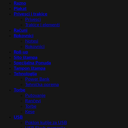
Razno
Plakat
Privesci i trakice
Privesci
Trakice i elementi
Računi
Rokovnici
Notesi
Rokovnici
Roll-up
Sito štampa
Specijalna Ponuda
Tampon štampa
Tehnologija
Power Bank
Tehnička oprema
Torbe
Putovanje
Rančevi
Torbe
Kese
USB
Poklon kutije za USB
USB Flash memorija