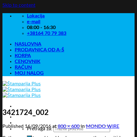
Skip to content
Lokacija
e-mail
08:00 - 16:30
+38164 70 79 383
NASLOVNA
PRODAVNICA OD A-Š
KORPA
CENOVNIK
RAČUN
MOJ NALOG
3421724_002
Published
16/09/2016
at
800 × 600
in
MONDO WIRE
Pretraga za: