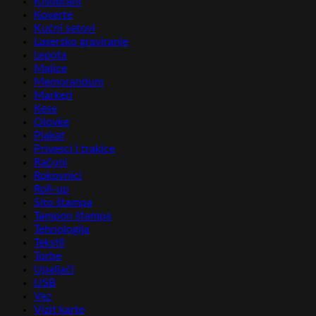
Kišobrani
Koverte
Kućni setovi
Lasersko graviranje
Lepota
Majice
Memorandum
Markeri
Kese
Olovke
Plakat
Privesci i trakice
Računi
Rokovnici
Roll-up
Sito štampa
Tampon štampa
Tehnologija
Tekstil
Torbe
Upaljači
USB
Vez
Vizit karte