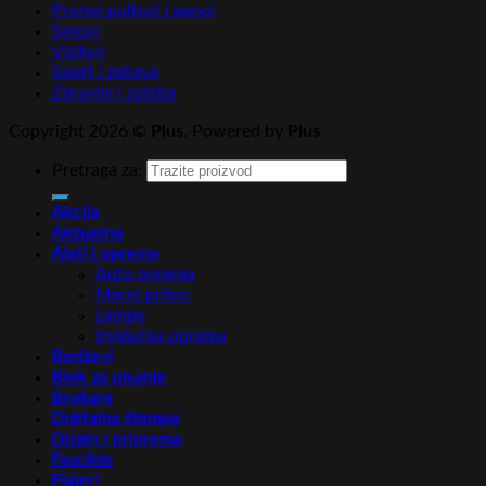
Promo pultovi i panoi
Satovi
Vizitari
Sport i zabava
Zdravlje i zaštita
Copyright 2026 ©
Plus
. Powered by
Plus
Pretraga za:
Akcija
Aktuelno
Alati i oprema
Auto oprema
Merni pribor
Lampe
Izviđačka oprema
Bedževi
Blok za pisanje
Brošure
Digitalna štampa
Dizajn i priprema
Fascikle
Flajeri