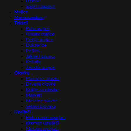
Lepota
Sport i zabava
Majice
Memorandum
Tekstil
Polo majice
Unisex majice
Dečije majice
Dukserice
Peškiri
Jakne i prsluci
Košulje
Ženske majice
Olovke
Plastične olovke
Drvene olovke
Kutije za olovke
Markeri
Metalne olovke
Setovi olovaka
Upaljači
Elektronski upaljači
Kremen upaljači
Metalni upaljači