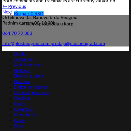
Both comments and trackbacks are currently zatvoritid.
←
Previous
Next
→
Korpa /
0
RSD
Orfelinova 35, Banovo brdo Beograd
Radnim danom 08-16,30h
Nema proizvoda u korpi.
064 70 79 383
info@plusbeograd.com
prodaja@plusbeograd.com
Akcija
Aktuelno
Alati i oprema
Bedževi
Blok za pisanje
Brošure
Digitalna štampa
Dizajn i priprema
Fascikle
Flajeri
Kalendari
Kancelarija
Kape
Kese