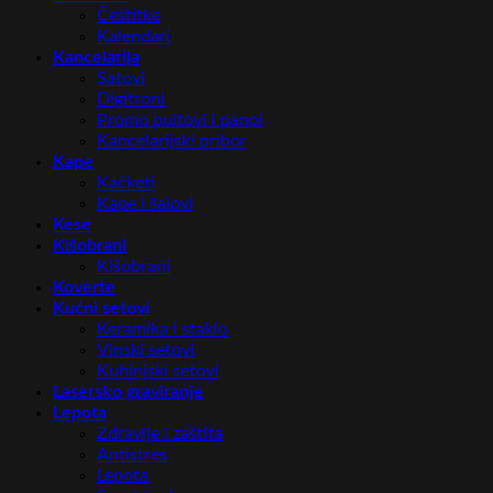
Čestitke
Kalendari
Kancelarija
Satovi
Digitroni
Promo pultovi i panoi
Kancelarijski pribor
Kape
Kačketi
Kape i šalovi
Kese
Kišobrani
Kišobrani
Koverte
Kućni setovi
Keramika i staklo
Vinski setovi
Kuhinjski setovi
Lasersko graviranje
Lepota
Zdravlje i zaštita
Antistres
Lepota