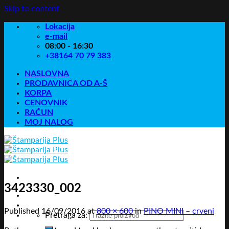
Skip to content
Lokacija
e-mail
08:00 - 16:30
+38164 70 79 383
NASLOVNA
PRODAVNICA OD A-Š
KORPA
CENOVNIK
RAČUN
MOJ NALOG
3423330_002
Published
16/09/2016
at
800 × 600
in
PINO MINI – crveni
Pretraga za: