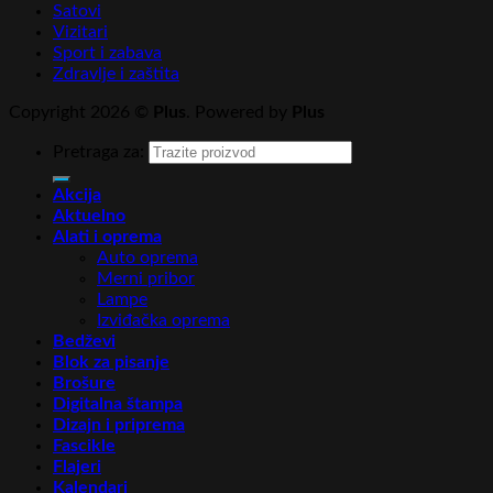
Satovi
Vizitari
Sport i zabava
Zdravlje i zaštita
Copyright 2026 ©
Plus
. Powered by
Plus
Pretraga za:
Akcija
Aktuelno
Alati i oprema
Auto oprema
Merni pribor
Lampe
Izviđačka oprema
Bedževi
Blok za pisanje
Brošure
Digitalna štampa
Dizajn i priprema
Fascikle
Flajeri
Kalendari