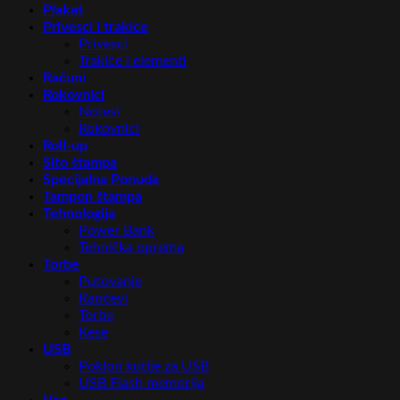
Plakat
Privesci i trakice
Privesci
Trakice i elementi
Računi
Rokovnici
Notesi
Rokovnici
Roll-up
Sito štampa
Specijalna Ponuda
Tampon štampa
Tehnologija
Power Bank
Tehnička oprema
Torbe
Putovanje
Rančevi
Torbe
Kese
USB
Poklon kutije za USB
USB Flash memorija
Vez