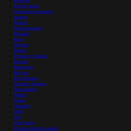
Koverte
Kućni setovi
Lasersko graviranje
Lepota
Majice
Memorandum
Markeri
Kese
Olovke
Plakat
Privesci i trakice
Računi
Rokovnici
Roll-up
Sito štampa
Tampon štampa
Tehnologija
Tekstil
Torbe
Upaljači
USB
Vez
Vizit karte
Promo pultovi i panoi