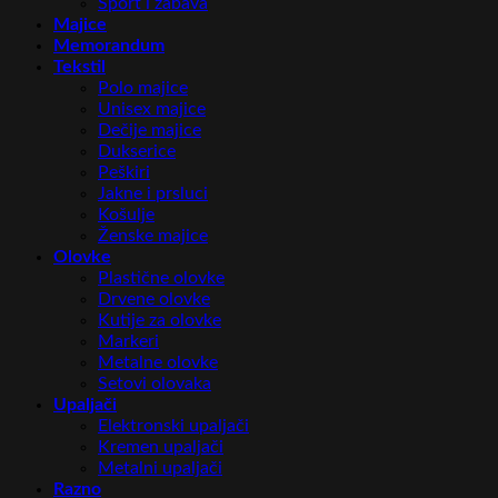
Sport i zabava
Majice
Memorandum
Tekstil
Polo majice
Unisex majice
Dečije majice
Dukserice
Peškiri
Jakne i prsluci
Košulje
Ženske majice
Olovke
Plastične olovke
Drvene olovke
Kutije za olovke
Markeri
Metalne olovke
Setovi olovaka
Upaljači
Elektronski upaljači
Kremen upaljači
Metalni upaljači
Razno