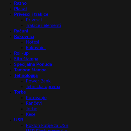
Razno
Plakat
Privesci i trakice
Privesci
Trakice i elementi
Računi
Rokovnici
Notesi
Rokovnici
Roll-up
Sito štampa
Specijalna Ponuda
Tampon štampa
Tehnologija
Power Bank
Tehnička oprema
Torbe
Putovanje
Rančevi
Torbe
Kese
USB
Poklon kutije za USB
USB Flash memorija