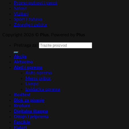
Promo pultovi i panoi
Satovi
Vizitari
Sport i zabava
Zdravlje i zaštita
Copyright 2026 ©
Plus
. Powered by
Plus
Pretraga za:
Akcija
Aktuelno
Alati i oprema
Auto oprema
Merni pribor
Lampe
Izviđačka oprema
Bedževi
Blok za pisanje
Brošure
Digitalna štampa
Dizajn i priprema
Fascikle
Flajeri