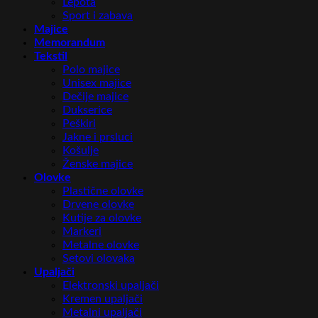
Lepota
Sport i zabava
Majice
Memorandum
Tekstil
Polo majice
Unisex majice
Dečije majice
Dukserice
Peškiri
Jakne i prsluci
Košulje
Ženske majice
Olovke
Plastične olovke
Drvene olovke
Kutije za olovke
Markeri
Metalne olovke
Setovi olovaka
Upaljači
Elektronski upaljači
Kremen upaljači
Metalni upaljači