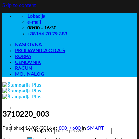
Skip to content
Lokacija
e-mail
08:00 - 16:30
+38164 70 79 383
NASLOVNA
PRODAVNICA OD A-Š
KORPA
CENOVNIK
RAČUN
MOJ NALOG
3710220_003
Published
16/09/2016
at
800 × 600
in
SMART
Pretraga za: