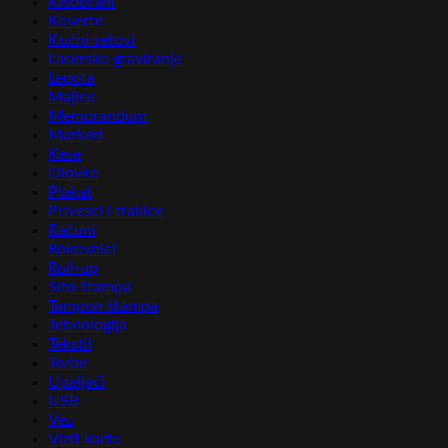
Kišobrani
Koverte
Kućni setovi
Lasersko graviranje
Lepota
Majice
Memorandum
Markeri
Kese
Olovke
Plakat
Privesci i trakice
Računi
Rokovnici
Roll-up
Sito štampa
Tampon štampa
Tehnologija
Tekstil
Torbe
Upaljači
USB
Vez
Vizit karte