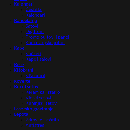
Kalendari
Čestitke
Kalendari
Kancelarija
Satovi
Digitroni
Promo pultovi i panoi
Kancelarijski pribor
Kape
Kačketi
Kape i šalovi
Kese
Kišobrani
Kišobrani
Koverte
Kućni setovi
Keramika i staklo
Vinski setovi
Kuhinjski setovi
Lasersko graviranje
Lepota
Zdravlje i zaštita
Antistres