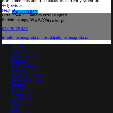
Both comments and trackbacks are currently zatvoritid.
←
Previous
Next
→
Korpa /
0
RSD
Orfelinova 35, Banovo brdo Beograd
Radnim danom 08-16,30h
Nema proizvoda u korpi.
064 70 79 383
info@plusbeograd.com
prodaja@plusbeograd.com
Akcija
Aktuelno
Alati i oprema
Bedževi
Blok za pisanje
Brošure
Digitalna štampa
Dizajn i priprema
Fascikle
Flajeri
Kalendari
Kancelarija
Kape
Kese