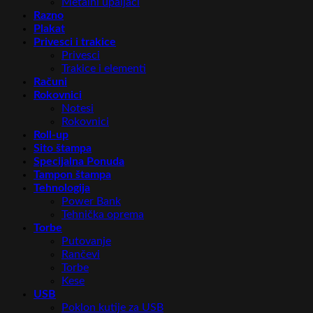
Metalni upaljači
Razno
Plakat
Privesci i trakice
Privesci
Trakice i elementi
Računi
Rokovnici
Notesi
Rokovnici
Roll-up
Sito štampa
Specijalna Ponuda
Tampon štampa
Tehnologija
Power Bank
Tehnička oprema
Torbe
Putovanje
Rančevi
Torbe
Kese
USB
Poklon kutije za USB