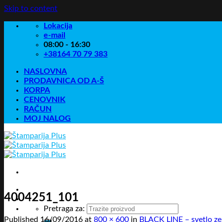
Skip to content
Lokacija
e-mail
08:00 - 16:30
+38164 70 79 383
NASLOVNA
PRODAVNICA OD A-Š
KORPA
CENOVNIK
RAČUN
MOJ NALOG
4004251_101
Pretraga za:
Published
16/09/2016
at
800 × 600
in
BLACK LINE – svetlo ze