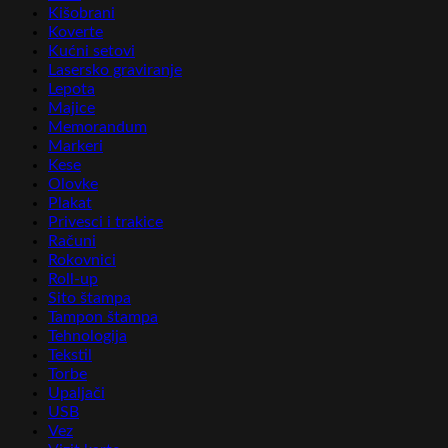
Kišobrani
Koverte
Kućni setovi
Lasersko graviranje
Lepota
Majice
Memorandum
Markeri
Kese
Olovke
Plakat
Privesci i trakice
Računi
Rokovnici
Roll-up
Sito štampa
Tampon štampa
Tehnologija
Tekstil
Torbe
Upaljači
USB
Vez