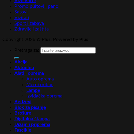
Vizit karte
Promo pultovi i panoi
Satovi
Vizitari
Sport i zabava
Zdravlje i zaštita
Copyright 2026 ©
Plus
. Powered by
Plus
Pretraga za:
Akcija
Aktuelno
Alati i oprema
Auto oprema
Merni pribor
Lampe
Izviđačka oprema
Bedževi
Blok za pisanje
Brošure
Digitalna štampa
Dizajn i priprema
Fascikle