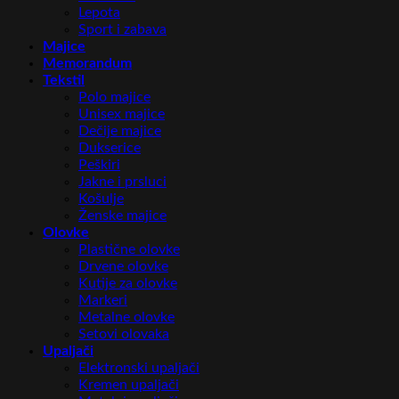
Lepota
Sport i zabava
Majice
Memorandum
Tekstil
Polo majice
Unisex majice
Dečije majice
Dukserice
Peškiri
Jakne i prsluci
Košulje
Ženske majice
Olovke
Plastične olovke
Drvene olovke
Kutije za olovke
Markeri
Metalne olovke
Setovi olovaka
Upaljači
Elektronski upaljači
Kremen upaljači