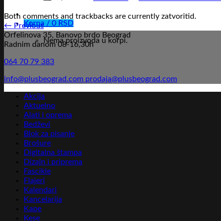
Both comments and trackbacks are currently zatvoritid.
Korpa /
0
RSD
←
Previous
Orfelinova 35, Banovo brdo Beograd
Nema proizvoda u korpi.
Radnim danom 08-16,30h
064 70 79 383
info@plusbeograd.com
prodaja@plusbeograd.com
Akcija
Aktuelno
Alati i oprema
Bedževi
Blok za pisanje
Brošure
Digitalna štampa
Dizajn i priprema
Fascikle
Flajeri
Kalendari
Kancelarija
Kape
Kese