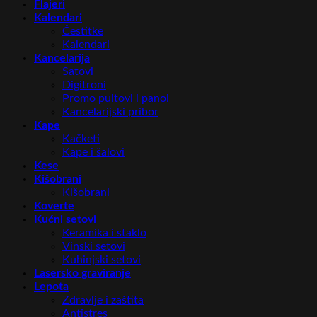
Flajeri
Kalendari
Čestitke
Kalendari
Kancelarija
Satovi
Digitroni
Promo pultovi i panoi
Kancelarijski pribor
Kape
Kačketi
Kape i šalovi
Kese
Kišobrani
Kišobrani
Koverte
Kućni setovi
Keramika i staklo
Vinski setovi
Kuhinjski setovi
Lasersko graviranje
Lepota
Zdravlje i zaštita
Antistres