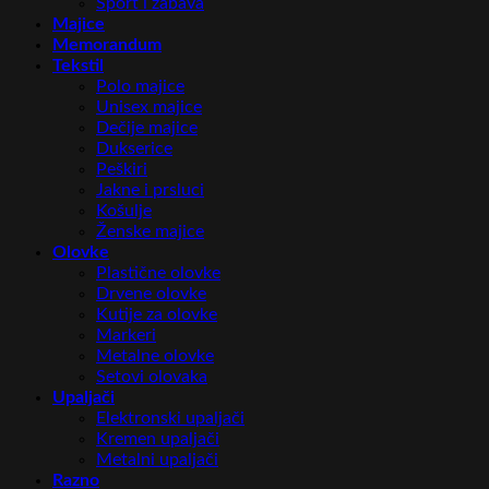
Sport i zabava
Majice
Memorandum
Tekstil
Polo majice
Unisex majice
Dečije majice
Dukserice
Peškiri
Jakne i prsluci
Košulje
Ženske majice
Olovke
Plastične olovke
Drvene olovke
Kutije za olovke
Markeri
Metalne olovke
Setovi olovaka
Upaljači
Elektronski upaljači
Kremen upaljači
Metalni upaljači
Razno