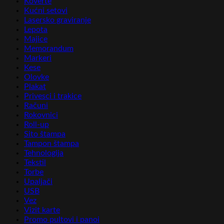
Koverte
Kućni setovi
Lasersko graviranje
Lepota
Majice
Memorandum
Markeri
Kese
Olovke
Plakat
Privesci i trakice
Računi
Rokovnici
Roll-up
Sito štampa
Tampon štampa
Tehnologija
Tekstil
Torbe
Upaljači
USB
Vez
Vizit karte
Promo pultovi i panoi