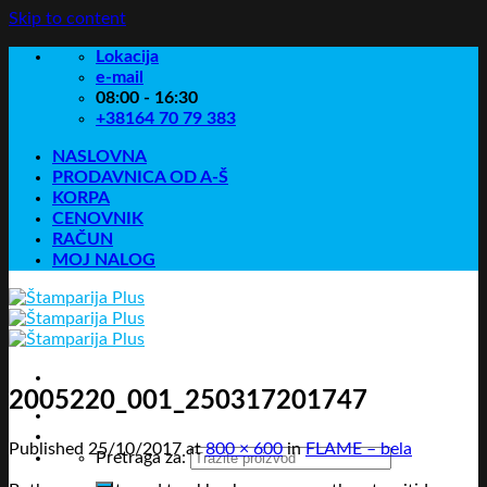
Skip to content
Lokacija
e-mail
08:00 - 16:30
+38164 70 79 383
NASLOVNA
PRODAVNICA OD A-Š
KORPA
CENOVNIK
RAČUN
MOJ NALOG
2005220_001_250317201747
Published
25/10/2017
at
800 × 600
in
FLAME – bela
Pretraga za: