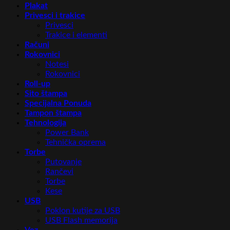
Plakat
Privesci i trakice
Privesci
Trakice i elementi
Računi
Rokovnici
Notesi
Rokovnici
Roll-up
Sito štampa
Specijalna Ponuda
Tampon štampa
Tehnologija
Power Bank
Tehnička oprema
Torbe
Putovanje
Rančevi
Torbe
Kese
USB
Poklon kutije za USB
USB Flash memorija
Vez