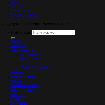
Satovi
Vizitari
Sport i zabava
Zdravlje i zaštita
Copyright 2026 ©
Plus
. Powered by
Plus
Pretraga za:
Akcija
Aktuelno
Alati i oprema
Auto oprema
Merni pribor
Lampe
Izviđačka oprema
Bedževi
Blok za pisanje
Brošure
Digitalna štampa
Dizajn i priprema
Fascikle
Flajeri
Kalendari