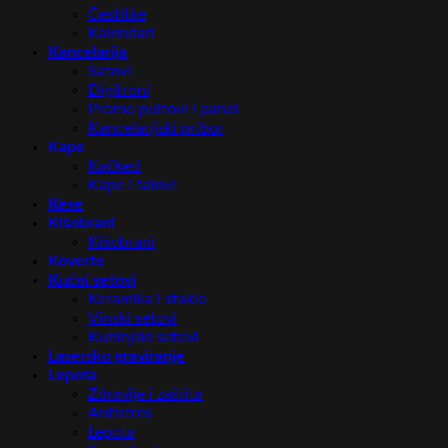
Čestitke
Kalendari
Kancelarija
Satovi
Digitroni
Promo pultovi i panoi
Kancelarijski pribor
Kape
Kačketi
Kape i šalovi
Kese
Kišobrani
Kišobrani
Koverte
Kućni setovi
Keramika i staklo
Vinski setovi
Kuhinjski setovi
Lasersko graviranje
Lepota
Zdravlje i zaštita
Antistres
Lepota